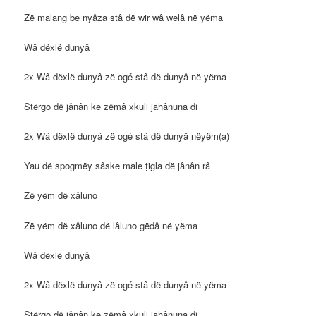
Zë malang be nyâza stâ dë wir wâ welâ në yëma
Wâ dëxlë dunyâ
2x Wâ dëxlë dunyâ zë ogé stâ dë dunyâ në yëma
Stërgo dë jânân ke zëmâ xkuli jahânuna di
2x Wâ dëxlë dunyâ zë ogé stâ dë dunyâ nëyëm(a)
Yau dë spogmëy sâske male ṭigla dë jânân râ
Zë yëm dë xâluno
Zë yëm dë xâluno dë lâluno gëdâ në yëma
Wâ dëxlë dunyâ
2x Wâ dëxlë dunyâ zë ogé stâ dë dunyâ në yëma
Stërgo dë jânân ke zëmâ xkuli jahânuna di