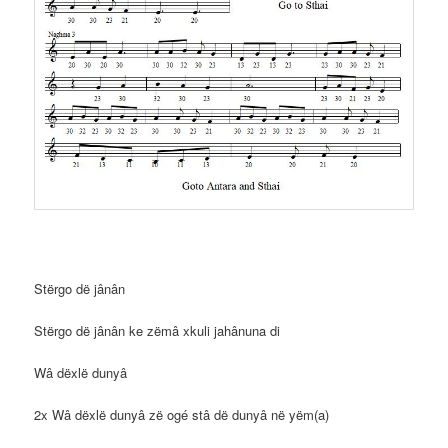
Stërgo dë jânân
Stërgo dë jânân ke zëmâ xkuli jahânuna di
Wâ dëxlë dunyâ
2x Wâ dëxlë dunyâ zë ogé stâ dë dunyâ në yëm(a)