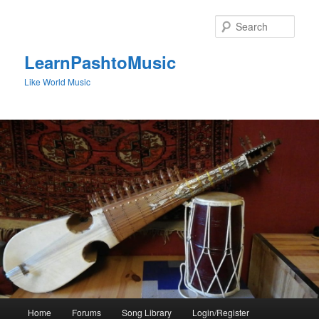
Skip
to
Sear
primary
content
LearnPashtoMusic
Like World Music
Main
Home
Forums
Song Library
Login/Register