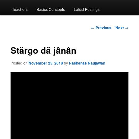
menu
Teachers
Basics Concepts
Latest Postings
Post
←
Previous
Next
→
navigation
Stärgo dä jânân
Posted on
November 25, 2018
by
Nashenas Naujawan