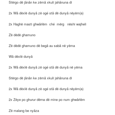
Stërgo dë jânân ke zëmâ xkuli jahânuna di
2x Wâ dëxlë dunyâ zë ogé stâ dë dunyâ nëyëm(a)
2x Haghë masti ghwârlëm ché mërg nëshi wajheli
Zë dëdë ghamuno
Zë dëdë ghamuno dë begâ au sabâ në yëma
Wâ dëxlë dunyâ
2x Wâ dëxlë dunyâ zë ogé stâ dë dunyâ në yëma
Stërgo dë jânân ke zëmâ xkuli jahânuna di
2x Wâ dëxlë dunyâ zë ogé stâ dë dunyâ nëyëm(a)
2x Zëye po ghurur dërna dë mine po num ghwârlëm
Zë malang be nyâza