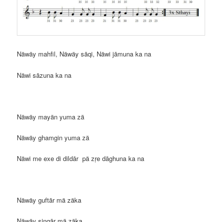
Näwäy mahfil, Näwäy sāqi, Näwi jāmuna ka na
Näwi sāzuna ka na
Näwäy mayän yuma zä
Näwäy ghamgin yuma zä
Näwi me exe di dildār pä zṛe dāghuna ka na
Näwäy guftār mä zäka
Näwäy singār mä zäka