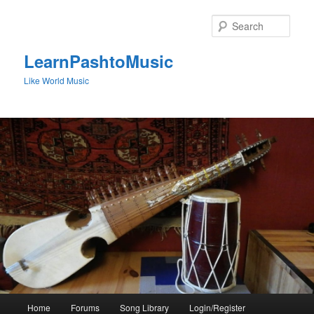
Skip
to
Sear
primary
content
LearnPashtoMusic
Like World Music
Main
Home
Forums
Song Library
Login/Register