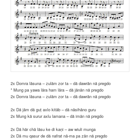
2x Domra lāsuna – zuläm zor ta – dä dawrān nä pregdo
* Mung pa yawa lāra ham lāra – dä jānān nä pregdo
2x Domra lāsuna – zuläm zor ta – dä dawrān nä pregdo
2x Dä jām dä guṭ axlo kitāb – dä nāsihāno guru
2x Mung kä surur axlu lamana – dä imān nä pregdo
2x Dä här chā lāsu ke di kaṇi – aw wiuli munga
2x Dā mu qasur de dä nafrat nā-ma pa zān nä pregdo