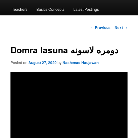
menu
Teachers
Basics Concepts
Latest Postings
Post
←
Previous
Next
→
navigation
Domra lasuna دومره لاسونه
Posted on
August 27, 2020
by
Nashenas Naujawan