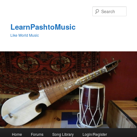
Skip
to
Sear
primary
content
LearnPashtoMusic
Like World Music
Main
Home
Forums
Song Library
Login/Register