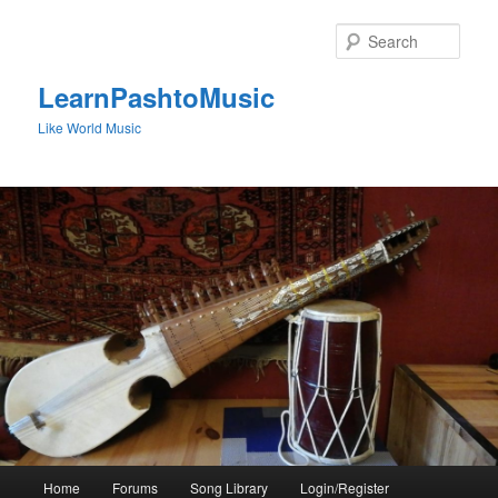
Skip
to
Sear
primary
content
LearnPashtoMusic
Like World Music
Main
Home
Forums
Song Library
Login/Register