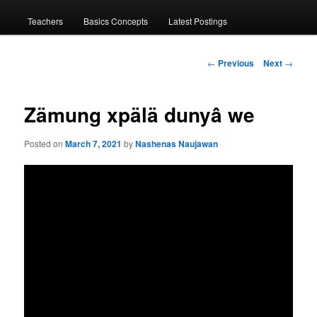
menu
Teachers
Basics Concepts
Latest Postings
Post
←
Previous
Next
→
navigation
Zämung xpälä dunyâ we
Posted on
March 7, 2021
by
Nashenas Naujawan