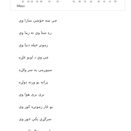
چې ښه خؤشې سارا وې
زه ستا وې ته زما وې
زمونږ خپله دنيا وې
چې وې د اوبو غاړه
سپوږمی په سر ولاړه
پراته ېو ورته دواړه
نری نری هوا وې
يو غار زمونږه کور وی
سرګړې پکې خور وی
رباب وې ټنګ ټکور وې