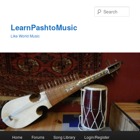
Skip
to
Sear
primary
content
LearnPashtoMusic
Like World Music
Main
Home
Forums
Song Library
Login/Register