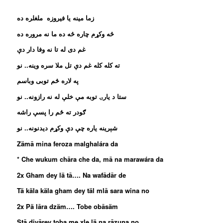
زما مينه يا فيروزه ملغلره ده
څه وکړم چاره څه ده ما نه مروره ده
غم دی له تا نه وفا دار دې
ته کله کله غم دې تل ملا سره وينه.. نو
په لاره ځم توبی وباسم
ستا د يارۍ توبه مې خلې له نه رازونه.. نو
ګودر ته ځم را پسې راشه
شېرينه ياره چې دې وکړم ديدنونه.. نو
Zämā mina feroza malghalára da
* Che wukum chāra che da, mā na marawára da
2x Gham dey lä tā…. Na wafādār de
Tä käla käla gham dey täl mlā sara wina no
2x Pä lāra dzäm…. Tobe obāsäm
Stā diyārey toba me xle lä na rāzuna no