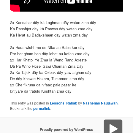
2x Kandahar däy kä Laghman däy watan zma däy
Ka Panshjer däy kä Parwan däy watan zma däy
Ka Herat au Badaxshaan däy watan zma däy
2x Hara lwisht me de Nika au Baba kor däy
Por har gham ban däy lahat au kafan zma däy
2x Har Khatol Ye Zma lä Weno Rang Axeste
Dä Pa Wino Rozel Sawi Chaman Zma Däy
2x Ka Tajek däy ka Ozbak däy yaw afghan däy
De däy khawre Hazara, Turkoman zma däy
2x Che fikruna da nifaax pale pasar ke
Ixtiyare da tratulo Koshtan zma däy
This entry was posted in
Lessons
,
Rabab
by
Nashenas Naujawan
.
Bookmark the
permalink
.
Proudly powered by WordPress