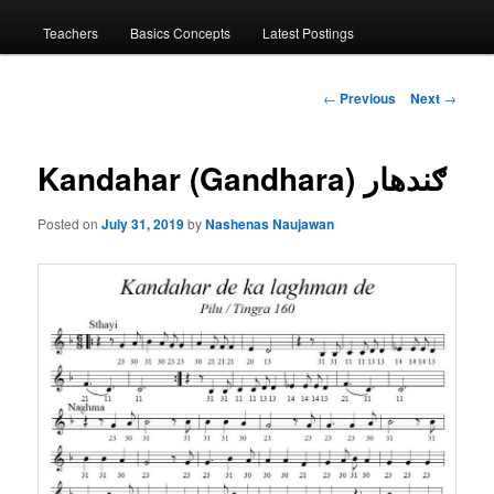
menu
Teachers
Basics Concepts
Latest Postings
Post
←
Previous
Next
→
navigation
Kandahar (Gandhara) ګندهار
Posted on
July 31, 2019
by
Nashenas Naujawan