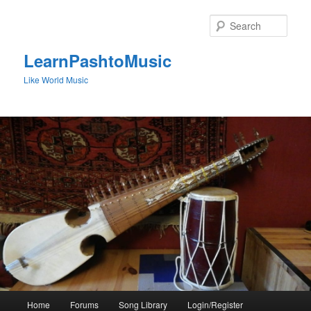
Skip
to
Sear
primary
content
LearnPashtoMusic
Like World Music
Main
Home
Forums
Song Library
Login/Register