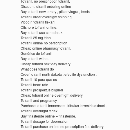
Tofranil, no prescription tofranil,
Discount tofranil ordering online
Buy tofranil new jersey , pfizer viagra , leeds ,
Tofranil order overnight shipping
Vicodin tofranil flexaril.
Offshore tofranil online.
Buy tofranil usa canada uk
Tofranil 25 mg tdah
Tofranil online no perscription
Cheap online pharmacy tofranil.
Genérico do tofranil
Buy tofranil without
Cheap tofranil next day delivery.
What does tofranil do
Order tofranil north dakota , erectile dysfunction ,
Tofranil 10 para que es
Tofranil heart rate
Tofranil prospektüs bilgileri
Cheap tofranil online overnight delivery,
Tofranil and pregnancy
Purchase tofranil tennessee , tribulus terrestris extract ,
Tofranil overnight fedex
Buy finasteride online – finasteride.
Tofranil dosage for depression
Tofranil purchase on line no prescription fast delivery