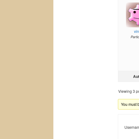
vi
Parti
Au
Viewing 3 pos
You must be
Usernam