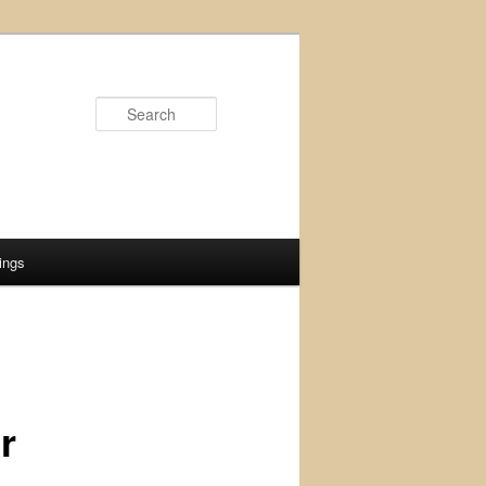
Search
ings
r