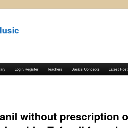
Music
rary
Login/Register
Teachers
Basics Concepts
Latest Post
anil without prescription o