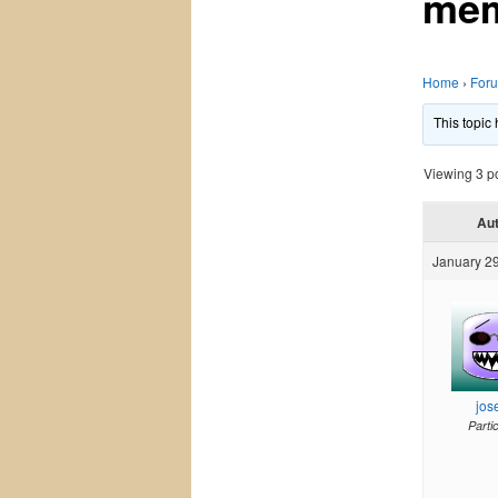
mem
Home
›
For
This topic
Viewing 3 pos
Au
January 29
jos
Parti