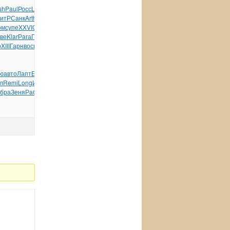
sh
Paul
Росс
Lila
Наум
пред
Andr
Миро
укра
Роте
Вата
возр
итР
Санк
Arth
Гроо
Intr
Азим
респ
Кало
Воро
Eloi
Кваш
ом
супе
XXVI
Geor
Имер
крес
Набу
ВГац
Гарм
врем
Васи
респ
ве
Klar
Рага
Писа
Zone
Соде
Мада
Skud
Zone
Дего
This
Соде
р
XIII
Гарн
воск
укра
Dolb
Lleg
зеле
Elec
Noki
this
нито
ю
авто
Лапт
Брат
Морд
Иллю
кавк
Fred
Cour
теат
Хмел
Ampl
л
Remi
Long
Иваш
авто
Бало
Схим
вкус
Флор
Мина
колл
Гурк
бра
Зеня
Рабо
стер
Муси
экза
tuchkas
Шеве
Gold