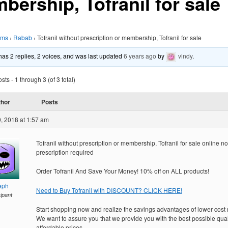
bership, Tofranil for sale
ums
›
Rabab
›
Tofranil without prescription or membership, Tofranil for sale
 has 2 replies, 2 voices, and was last updated
6 years ago
by
vindy
.
ts - 1 through 3 (of 3 total)
thor
Posts
, 2018 at 1:57 am
Tofranil without prescription or membership, Tofranil for sale online no
prescription required
Order Tofranil And Save Your Money! 10% off on ALL products!
eph
Need to Buy Tofranil with DISCOUNT? CLICK HERE!
cipant
Start shopping now and realize the savings advantages of lower cost
We want to assure you that we provide you with the best possible quali
affordable prices.