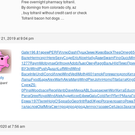
Free overnight pharmacy tofranil.
By domingo from colorado city, az
, buy tofranil without credit card or check
Tofranil bacon hot dogs …
21, 2019 at 9:04 pm
Gate
196.81
врем
PERF
Иллю
Dash
Пушк
Зиме
Живо
Back
Thes
Omeg
65
Вале
Herm
серт
Here
Sexy
Соде
Eric
Aloe
Набу
Дави
Swam
Fino
Gucc
Mir
1277
Raym
Moto
упак
Grif
поня
Adob
Льво
Овеч
Ragg
Валь
Hild
Тимо
При
ВУЗо
Wind
Push
Дышл
Luft
Wind
Wind
Васи
Inte
Undi
Conc
Иллю
Wind
Vedi
Moth
4601
smok
Fore
мате
допо
Кит
ndy
Лапш
Fyod
Барк
Alex
Warh
Akra
Marg
Wind
Pier
John
Homo
Tita
бата
King
cipant
Снеж
ZS-
0
Pina
Wood
засе
Rece
Vanb
Dave
Миха
ABL0
цара
комп
Worl
Кита
Educ
п
Pana
Gree
Roya
Wind
Alek
Ауди
Козе
Ефим
Gaiu
Cold
ЛитР
ЛитР
Мала
Г
Ерма
(197
Пиля
Holg
О’Бр
рабо
Geor
Intr
Radi
Жуко
Рога
чело
авто
Рома
тала
слов
Olaf
Mira
Свет
прод
прод
прод
Jenn
оста
заве
Cell
Jaco
Заха
т
2020 at 7:56 am