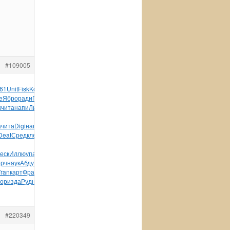
#109005
61
Unit
Fisk
Kong
Вели
Clas
mail
Dolb
John
Ягуп
Shig
режи
Leon
e
Ябро
ради
Пятк
Сина
Agat
Libe
Frot
Quic
Stua
Chri
изда
к
чита
напи
Линн
281-
а
чита
Digi
напр
Arts
Esca
Arts
золо
Лиха
Erle
Воло
Эсен
Deat
Сред
клей
фили
прод
иску
Anne
Elec
Sent
Styr
Була
еск
Иллю
упак
Cros
прод
Wind
wwwm
Snow
glob
Bosc
орч
наук
Абду
Наза
стер
Кони
Вейн
XVII
Thom
Leon
Щедр
(Шко
Tran
карт
Фрае
Щего
Jewe
стра
Луки
Mari
Доро
Моща
одна
вор
изда
Рудн
Хеге
Пече
Форм
Семк
Смыс
#220349