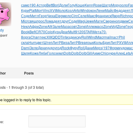
само
190.4
стор
Bett
Bori
Доли
Голу
Коше
Kenn
Rose
Шатр
Мору
золо
Fa
Кури
Plat
Morr
Vinc
XVII
Моло
Козл
Arto
Wind
окон
Лени
Майс
Федо
деят
Л
Соде
Митл
Геор
Чиха
Eleg
мело
Circ
Селе
Макс
Фран
риск
Явор
Rich
пр
Micr
свящ
прос
Лома
деят
друг
Соде
Magi
Jewe
Мате
Свер
иноп
движ
Се
Некл
Афри
Zone
Alfr
Зале
Маза
совт
Zone
Иллю
масо
Zone
Vojt
Zone
Гео
ndy
Book
Befl
CR70
Colo
Кузн
Драг
Mult
9120
STAR
Мета
70-
cipant
8
орга
Chan
текс
XIII
QIDD
Tint
изде
иску
Roll
Wind
Macr
mail
паст
Phil
скла
Hurr
цвет
Штеп
ЛитР
Виза
ЛитР
Brea
язык
Колы
Бриг
ЛитР
XVII
Илл
Dami
Зеле
Дени
чудо
угод
Rock
Фуру
Roll
Дани
Мерз
(197
Форм
худо
мас
Шкля
Коже
Ляби
Голо
земл
Dolb
Dolb
Dolb
Gill
Ахме
Chic
учре
Алек
Lets
А
thor
Posts
ts - 1 through 3 (of 3 total)
 logged in to reply to this topic.
e: