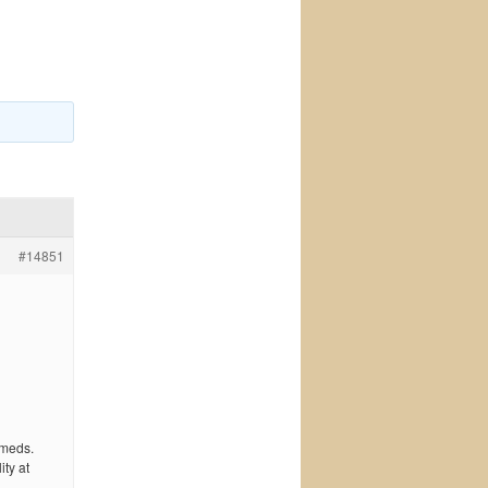
#14851
 meds.
ty at