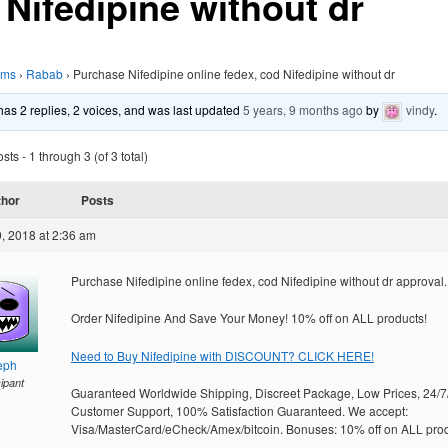
 Nifedipine without dr
ums
›
Rabab
›
Purchase Nifedipine online fedex, cod Nifedipine without dr
 has 2 replies, 2 voices, and was last updated
5 years, 9 months ago
by
vindy
.
ts - 1 through 3 (of 3 total)
thor
Posts
, 2018 at 2:36 am
Purchase Nifedipine online fedex, cod Nifedipine without dr approval.
Order Nifedipine And Save Your Money! 10% off on ALL products!
Need to Buy Nifedipine with DISCOUNT? CLICK HERE!
eph
cipant
Guaranteed Worldwide Shipping, Discreet Package, Low Prices, 24/7
Customer Support, 100% Satisfaction Guaranteed. We accept:
Visa/MasterCard/eCheck/Amex/bitcoin. Bonuses: 10% off on ALL prod