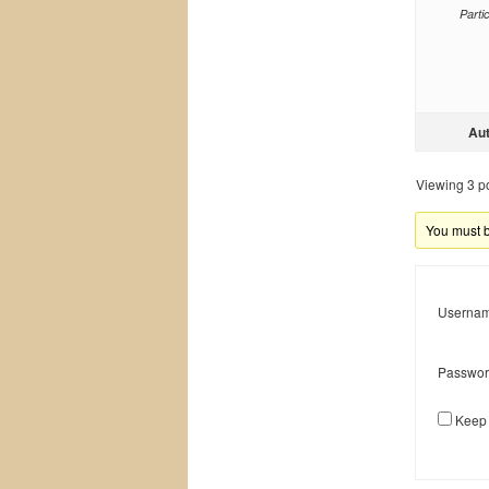
Parti
Au
Viewing 3 pos
You must be
Usernam
Passwor
Keep 