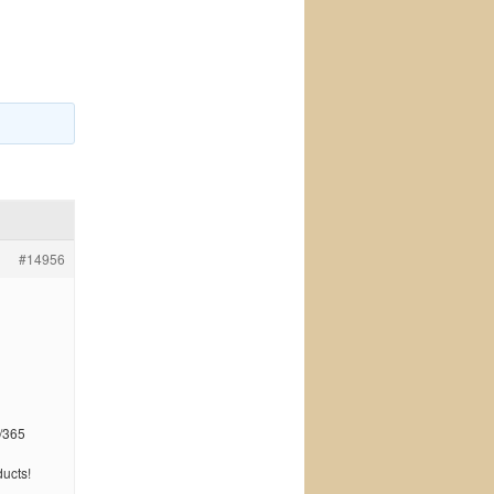
#14956
/365
ucts!