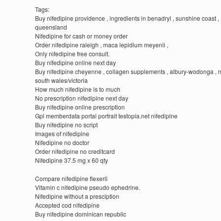
Tags:
Buy nifedipine providence , ingredients in benadryl , sunshine coast ,
queensland
Nifedipine for cash or money order
Order nifedipine raleigh , maca lepidium meyenii ,
Only nifedipine free consult.
Buy nifedipine online next day
Buy nifedipine cheyenne , collagen supplements , albury-wodonga , 
south wales/victoria
How much nifedipine is to much
No prescription nifedipine next day
Buy nifedipine online prescription
Gpl memberdata portal portrait testopia.net nifedipine
Buy nifedipine no script
Images of nifedipine
Nifedipine no doctor
Order nifedipine no creditcard
Nifedipine 37.5 mg x 60 qty
Compare nifedipine flexeril
Vitamin c nifedipine pseudo ephedrine.
Nifedipine without a presciption
Accepted cod nifedipine
Buy nifedipine dominican republic