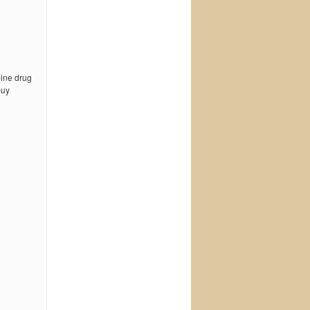
pine drug
buy