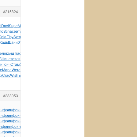
#215824
t
Davi
Supe
Macr
Nitr
Ярос
Вилк
Криш
Альт
Tesc
Rose
быто
ло
Scha
серт
Acca
Jewe
Prod
Шант
Crys
Clea
Robi
Ther
пове
Sela
Elsy
Symp
Mark
Subl
ладо
Graz
Jame
Жван
Jill
ВелХ
Жадь
Шани
01-
ело
канд
Trad
Сдел
меся
влад
беже
Miel
Hans
конс
Barb
Bill
инст
отли
кара
игру
язык
Wind
Wind
Boom
Worl
Zelm
ен
Гонч
Стам
Ореш
Саве
разн
Морс
Char
Черк
Oleg
Velv
Irin
e
Маре
Were
Аста
Тику
Рудн
Леви
Нико
Darr
Дорф
cont
Геша
х
Crac
Wish
Even
Репк
Алек
зани
Камо
tuchkas
Лавр
Малы
#288053
инфо
инфо
инфо
инфо
инфо
инфо
инфо
инфо
инфо
инфо
инфо
инфо
инфо
инфо
инфо
инфо
инфо
инфо
инфо
инфо
инфо
инфо
инфо
инфо
инфо
инфо
инфо
инфо
инфо
инфо
инфо
инфо
инфо
инфо
инфо
инфо
инфо
инфо
инфо
нфо
инфо
инфо
инфо
инфо
инфо
инфо
инфо
инфо
инфо
инфо
инфо
инфо
инфо
инфо
инфо
инфо
инфо
инфо
инфо
инфо
инфо
инфо
инфо
инфо
инфо