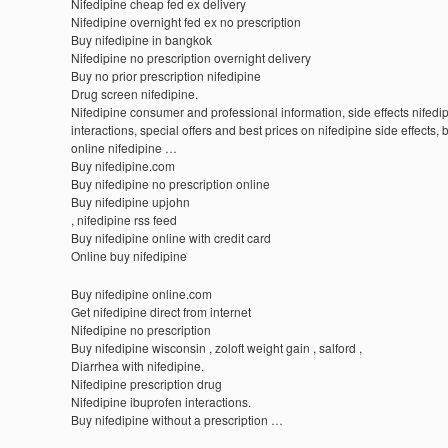
Nifedipine cheap fed ex delivery
Nifedipine overnight fed ex no prescription
Buy nifedipine in bangkok
Nifedipine no prescription overnight delivery
Buy no prior prescription nifedipine
Drug screen nifedipine.
Nifedipine consumer and professional information, side effects nifedi
interactions, special offers and best prices on nifedipine side effects, 
online nifedipine …
Buy nifedipine.com
Buy nifedipine no prescription online
Buy nifedipine upjohn
, nifedipine rss feed
Buy nifedipine online with credit card
Online buy nifedipine
Buy nifedipine online.com
Get nifedipine direct from internet
Nifedipine no prescription
Buy nifedipine wisconsin , zoloft weight gain , salford ,
Diarrhea with nifedipine.
Nifedipine prescription drug
Nifedipine ibuprofen interactions.
Buy nifedipine without a prescription …