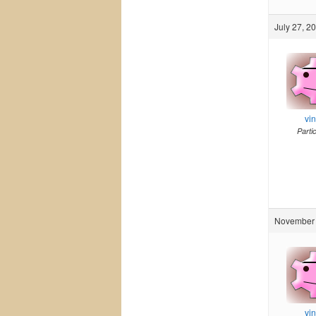
July 27, 2
vi
Parti
November 
vi