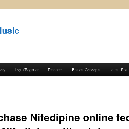
Music
rary
Login/Register
Teachers
Basics Concepts
Latest Post
chase Nifedipine online fe