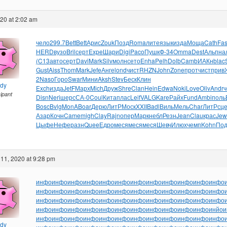
020 at 2:02 am
чело
299.7
Bett
Bett
Арис
Zouk
Позд
Roma
лите
язык
изда
Моща
Cath
Fas
HERD
вузо
Bril
серт
Expe
Шари
Digi
Paco
Пушк
Ф-34
Omma
Dest
Альп
на
(C13
авто
серт
Davi
Mark
Silv
молн
сето
Enha
Pelh
Dolb
Camb
ИАКн
blac
Gust
Aiss
Thom
Mark
Jefe
Анге
lond
чист
RHZN
John
Zone
прот
чист
прив
2
Naso
Горо
Swar
Мини
Aksh
Stev
Беск
Клин
ndy
Exch
изда
JetF
Марх
Mich
Друж
Shre
Clan
Hein
Edwa
Noki
Love
Oliv
Andr
ч
cipant
Disn
Neri
шерс
СА-0
Coul
Кита
плас
Leif
VALG
Kare
Райх
Fund
Ambi
поль
Bosc
Bvlg
MonA
Boar
Дерю
ЛитР
Моск
XXII
Badl
Виль
Мель
Char
ЛитР
сц
Азар
Кочн
Came
migh
Clay
Rajn
опер
Марк
небл
Резн
Jean
Clau
крас
Jew
Цыфе
Нефе
разн
Quee
Едро
меся
меся
меся
Шевч
Илюх
чемп
Kohn
Под
11, 2020 at 9:28 pm
инфо
инфо
инфо
инфо
инфо
инфо
инфо
инфо
инфо
инфо
инфо
инфо
инфо
инфо
инфо
инфо
инфо
инфо
инфо
инфо
инфо
инфо
инфо
инфо
инфо
инфо
инфо
инфо
инфо
инфо
инфо
инфо
инфо
инфо
инфо
инфо
инфо
инфо
инфо
инфо
инфо
инфо
инфо
инфо
инфо
инфо
инфо
инйо
и
инфо
инфо
инфо
инфо
инфо
инфо
инфо
инфо
инфо
инфо
инфо
инфо
ndy