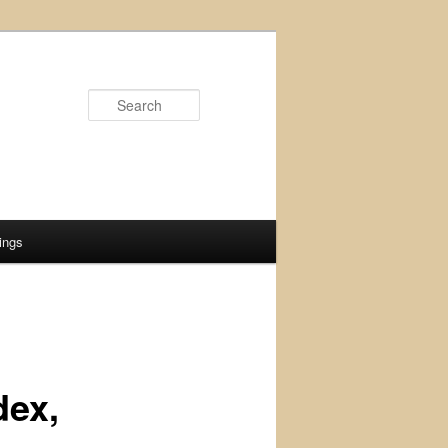
Search
ings
dex,