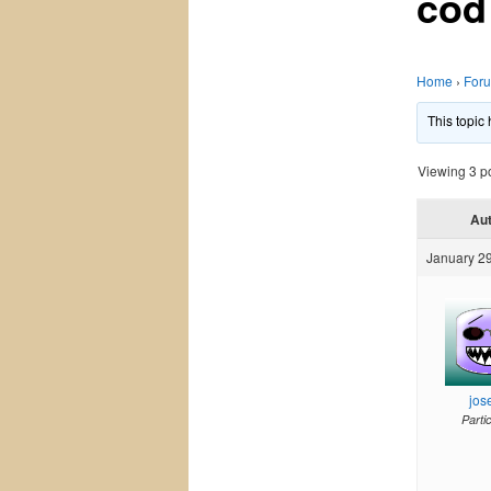
cod
Home
›
For
This topic
Viewing 3 pos
Au
January 29
jos
Parti