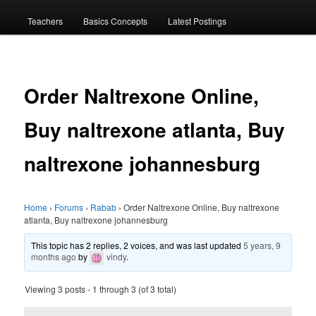
menu
Teachers
Basics Concepts
Latest Postings
Order Naltrexone Online,
Buy naltrexone atlanta, Buy
naltrexone johannesburg
Home
›
Forums
›
Rabab
›
Order Naltrexone Online, Buy naltrexone
atlanta, Buy naltrexone johannesburg
This topic has 2 replies, 2 voices, and was last updated
5 years, 9
months ago
by
vindy
.
Viewing 3 posts - 1 through 3 (of 3 total)