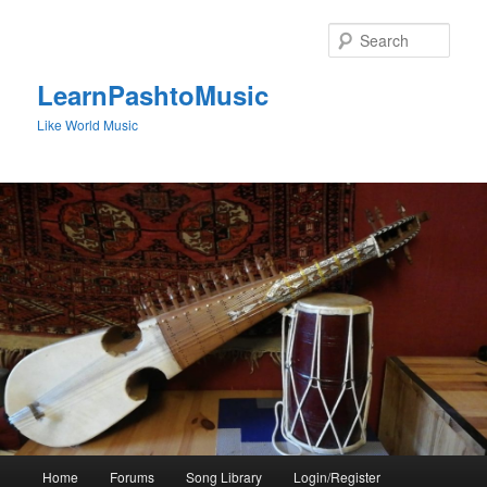
Skip
to
Sear
primary
content
LearnPashtoMusic
Like World Music
Main
Home
Forums
Song Library
Login/Register