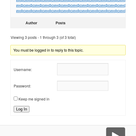
инфо
инфо
инфо
инфо
инфо
инфо
инфо
инфо
инфо
инфо
инфо
инфо
ин
инфо
инфо
инфо
инфо
инфо
инфо
инфо
инфо
инфо
инфо
инфо
инфо
ин
Author
Posts
Viewing 3 posts - 1 through 3 (of 3 total)
You must be logged in to reply to this topic.
Username:
Password:
Keep me signed in
Log In