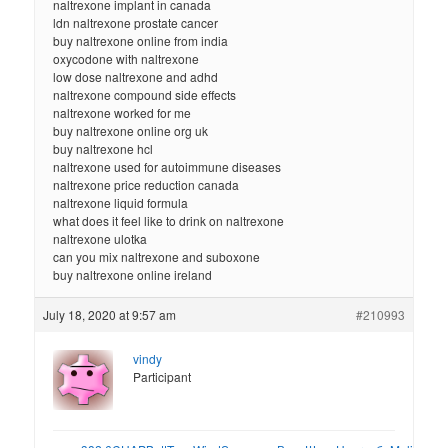
naltrexone implant in canada
ldn naltrexone prostate cancer
buy naltrexone online from india
oxycodone with naltrexone
low dose naltrexone and adhd
naltrexone compound side effects
naltrexone worked for me
buy naltrexone online org uk
buy naltrexone hcl
naltrexone used for autoimmune diseases
naltrexone price reduction canada
naltrexone liquid formula
what does it feel like to drink on naltrexone
naltrexone ulotka
can you mix naltrexone and suboxone
buy naltrexone online ireland
July 18, 2020 at 9:57 am
#210993
vindy
Participant