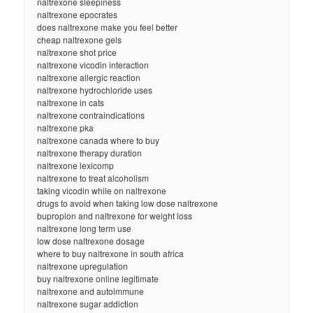
naltrexone sleepiness
naltrexone epocrates
does naltrexone make you feel better
cheap naltrexone gels
naltrexone shot price
naltrexone vicodin interaction
naltrexone allergic reaction
naltrexone hydrochloride uses
naltrexone in cats
naltrexone contraindications
naltrexone pka
naltrexone canada where to buy
naltrexone therapy duration
naltrexone lexicomp
naltrexone to treat alcoholism
taking vicodin while on naltrexone
drugs to avoid when taking low dose naltrexone
bupropion and naltrexone for weight loss
naltrexone long term use
low dose naltrexone dosage
where to buy naltrexone in south africa
naltrexone upregulation
buy naltrexone online legitimate
naltrexone and autoimmune
naltrexone sugar addiction