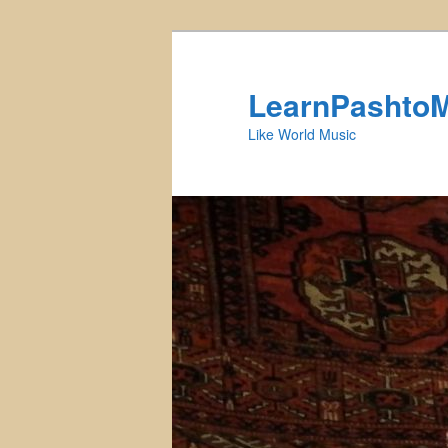
Skip
to
primary
LearnPashto
content
Like World Music