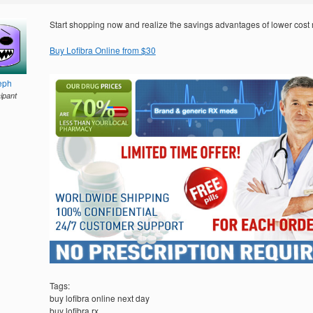
Start shopping now and realize the savings advantages of lower cost
Buy Lofibra Online from $30
eph
cipant
Tags:
buy lofibra online next day
buy lofibra rx