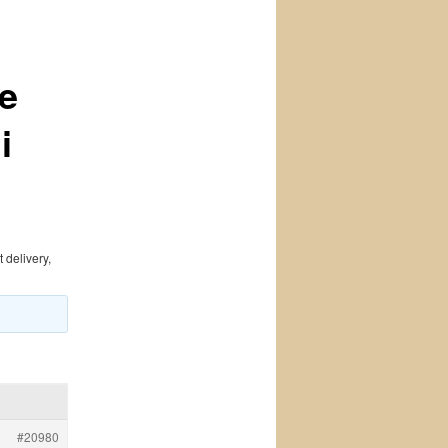
ne
i
 delivery,
#20980