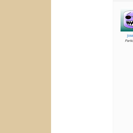
jos
Parti