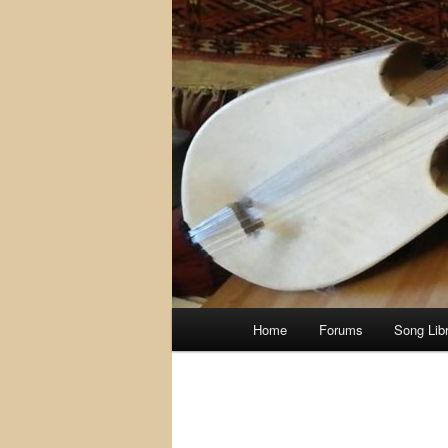
Main
Home
Forums
Song Lib
menu