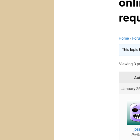
onli
req
Home
›
For
This topic
Viewing 3 pos
Au
January 25
jos
Parti