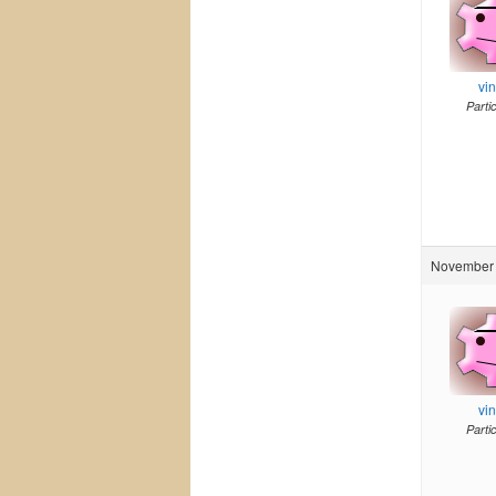
vi
Parti
November 
vi
Parti