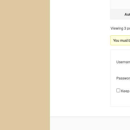
Au
Viewing 3 pos
You must be
Usernam
Passwor
Keep 