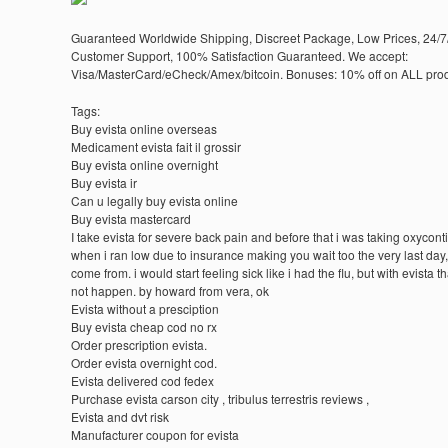
Guaranteed Worldwide Shipping, Discreet Package, Low Prices, 24/7
Customer Support, 100% Satisfaction Guaranteed. We accept:
Visa/MasterCard/eCheck/Amex/bitcoin. Bonuses: 10% off on ALL prod
Tags:
Buy evista online overseas
Medicament evista fait il grossir
Buy evista online overnight
Buy evista ir
Can u legally buy evista online
Buy evista mastercard
I take evista for severe back pain and before that i was taking oxycont
when i ran low due to insurance making you wait too the very last day,
come from. i would start feeling sick like i had the flu, but with evista t
not happen. by howard from vera, ok
Evista without a presciption
Buy evista cheap cod no rx
Order prescription evista.
Order evista overnight cod.
Evista delivered cod fedex
Purchase evista carson city , tribulus terrestris reviews ,
Evista and dvt risk
Manufacturer coupon for evista