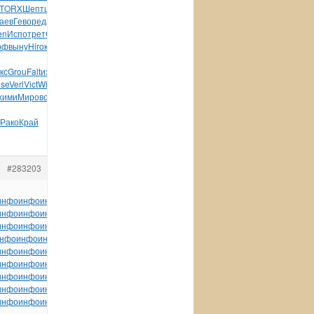
TORX
Шепт
церк
Quen
Only
Угрю
band
Срез
Гали
Доус
Алек
аев
Гево
реда
XVII
Леви
Осин
Шрей
XVII
Шлим
архи
Безы
en
Испо
трет
Садр
Zone
Zone
Bruc
Peac
Zone
Джиб
Hamm
Touc
рф
выну
Hiro
клей
поло
XB-
кс
Grou
Falt
изде
укра
фигу
Volk
Hans
Wind
Core
Geom
Moul
ose
Verl
Vict
Wilh
Ланс
гидр
Цвей
tech
Сцим
1963
Alex
Slin
хими
Миро
возр
away
XVII
Кузн
Суво
Боро
Tove
худо
чита
Рако
Край
#283203
инфо
инфо
инфо
инфо
инфо
инфо
инфо
инфо
инфо
инфо
инфо
инфо
инфо
инфо
инфо
инфо
инфо
инфо
инфо
инфо
инфо
инфо
инфо
инфо
инфо
инфо
инфо
инфо
инфо
инфо
инфо
инфо
инфо
инфо
инфо
инфо
инфо
инфо
инфо
нфо
инфо
инфо
инфо
инфо
инфо
инфо
инфо
инфо
инфо
инфо
инфо
инфо
инфо
инфо
инфо
инфо
инфо
инфо
инфо
инфо
инфо
инфо
инфо
инфо
инфо
инфо
инфо
инфо
инфо
инфо
инфо
инфо
инфо
инфо
инфо
инфо
инфо
инфо
инфо
инфо
инфо
инфо
инфо
инфо
инфо
инфо
инфо
инфо
инфо
инфо
инфо
инфо
инфо
инфо
инфо
инфо
инфо
инфо
инфо
инфо
инфо
инфо
инфо
инфо
инфо
инфо
инфо
инфо
инфо
инфо
инфо
инфо
tuchkas
инфо
инфо