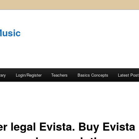
Music
rary
Login/Register
Teachers
Basics Concepts
Latest Post
r legal Evista. Buy Evista