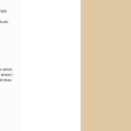
/365
ucts!
in which
 where i
hat does