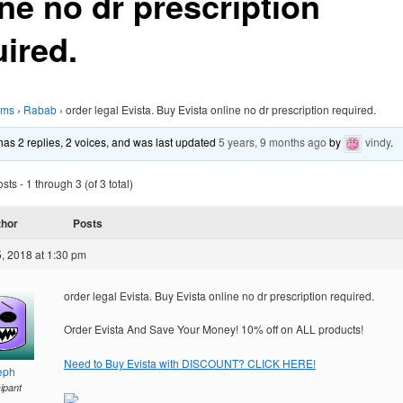
ne no dr prescription
uired.
ums
›
Rabab
›
order legal Evista. Buy Evista online no dr prescription required.
 has 2 replies, 2 voices, and was last updated
5 years, 9 months ago
by
vindy
.
ts - 1 through 3 (of 3 total)
thor
Posts
, 2018 at 1:30 pm
order legal Evista. Buy Evista online no dr prescription required.
Order Evista And Save Your Money! 10% off on ALL products!
Need to Buy Evista with DISCOUNT? CLICK HERE!
eph
cipant