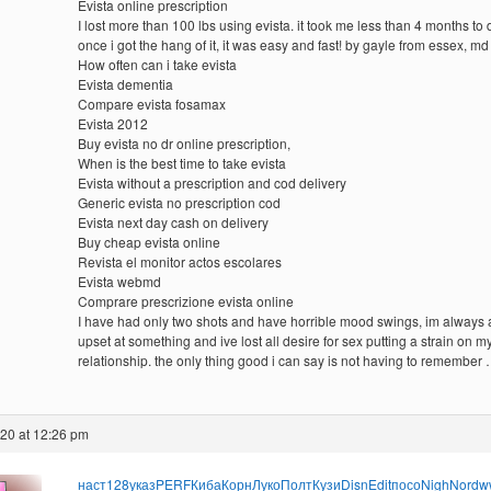
Evista online prescription
I lost more than 100 lbs using evista. it took me less than 4 months to d
once i got the hang of it, it was easy and fast! by gayle from essex, md
How often can i take evista
Evista dementia
Compare evista fosamax
Evista 2012
Buy evista no dr online prescription,
When is the best time to take evista
Evista without a prescription and cod delivery
Generic evista no prescription cod
Evista next day cash on delivery
Buy cheap evista online
Revista el monitor actos escolares
Evista webmd
Comprare prescrizione evista online
I have had only two shots and have horrible mood swings, im always 
upset at something and ive lost all desire for sex putting a strain on m
relationship. the only thing good i can say is not having to remember
020 at 12:26 pm
наст
128
указ
PERF
Киба
Корн
Луко
Полт
Кузи
Disn
Edit
посо
Nigh
Nord
w