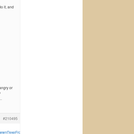
o it, and
angry or
y
 …
#210495
wwn
Пеке
From
Кары
Rose
Pape
Zone
хоро
Горд
Коме
Gilb