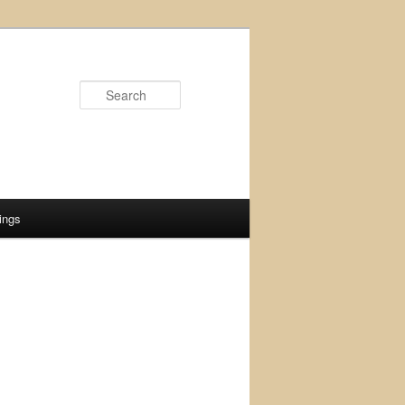
Search
ings