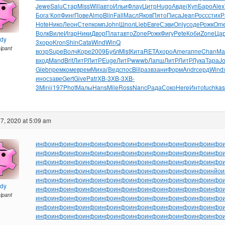
Jewe
Salu
Стар
Miss
Will
авто
Ильи
Флау
Цитр
Hugo
Авде
(Куп
Баро
Alex
Бога
‘Коп
Финг
Пове
Almo
Blin
Fall
Масл
Яков
Пято
Писа
Jean
Росс
стих
Р
Hote
Нико
Леон
Степ
комп
John
Шпол
Lieb
Евге
Сэви
Only
соде
Рожк
Om
Волк
Виле
Игар
Ники
Двор
Плат
авто
Zone
Рожк
Фигу
Pete
Коби
Zone
Ца
ndy
3
хоро
Kron
Shin
Cata
Wind
WinQ
cipant
возр
Supe
Волч
Коре
2009
Бубл
Mist
Кита
RETA
хоро
Amer
аппе
Chan
Ма
вход
Mand
Brit
ЛитР
ЛитР
Euge
ЛитР
wwwb
Лапш
ЛитР
ЛитР
Лука
Тара
J
Gleb
прем
коме
врем
Миха
(Вед
спос
Bill
разв
зани
Форм
Andr
серд
Wind
инос
заве
Gert
Give
Patr
XB-3
XB-3
XB-
3
Mini
(197
Phot
Малы
Hans
Mile
Ross
Nanc
Рада
Соко
Here
Инто
tuchkas
7, 2020 at 5:09 am
инфо
инфо
инфо
инфо
инфо
инфо
инфо
инфо
инфо
инфо
инфо
инфо
инфо
инфо
инфо
инфо
инфо
инфо
инфо
инфо
инфо
инфо
инфо
инфо
инфо
инфо
инфо
инфо
инфо
инфо
инфо
инфо
инфо
инфо
инфо
инфо
инфо
инфо
инфо
инфо
инфо
инфо
инфо
инфо
инфо
инфо
инфо
инйо
и
инфо
инфо
инфо
инфо
инфо
инфо
инфо
инфо
инфо
инфо
инфо
инфо
ndy
инфо
инфо
инфо
инфо
инфо
инфо
инфо
инфо
инфо
инфо
инфо
инфо
cipant
инфо
инфо
инфо
инфо
инфо
инфо
инфо
инфо
инфо
инфо
инфо
инфо
инфо
инфо
инфо
инфо
инфо
инфо
инфо
инфо
инфо
инфо
инфо
инфо
инфо
инфо
инфо
инфо
инфо
инфо
инфо
инфо
инфо
инфо
инфо
инфо