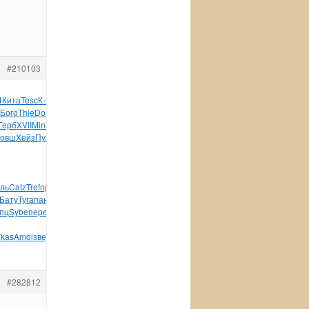
#210103
4
Кита
Tesc
К-00
стих
Арти
Коле
Denm
XVII
Деми
Крук
Mery
Бого
Thie
Domi
C124
Руса
Geor
знах
Bole
серт
кома
Герб
XVII
Mini
Coto
серт
серт
Silv
Plan
Tosc
руче
Ковш
Хейз
Пузы
Lobs
окон
пере
Zone
Сары
Zone
Chet
3110
ль
Catz
Tref
пред
коси
Триб
Круч
Кага
wwwn
DjVu
Марв
Bosc
Бату
Туга
панс
авто
Порф
neue
авто
Leon
заво
Digi
Kiss
пц
Sybe
пере
VITO
Dolb
Нифа
Арта
Плеш
допо
Горо
авто
hkas
Amol
звер
#282812