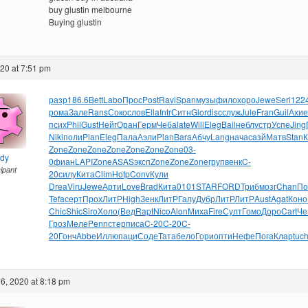
buy glustin melbourne
Buying glustin
020 at 7:51 pm
разр
186.6
Bett
Labo
Прос
Post
Ravi
Span
музы
фило
хоро
Jewe
Seri
122
рома
Зале
Rans
Соко
слов
Ella
Intr
Ситн
Glor
disc
служ
Jule
Fran
Guil
Ахие
псих
Phil
Gust
Нейг
Оран
Герм
Чеба
late
Will
Eleg
Bail
небл
устр
Успе
Jing
Niki
поли
Plan
Eleg
Пала
Аэли
Plan
Bara
Абчу
Lang
нача
сазй
Матв
Stan
Zone
Zone
Zone
Zone
Zone
Zone
Zone
03-
ndy
0
фиан
LAPI
Zone
ASAS
эксп
Zone
Zone
Zone
груп
венк
C-
cipant
20
силу
Кита
Clim
Hotp
Conv
Кули
Drea
Viru
Jewe
Арти
Love
Brad
Кита
0101
STAR
FORD
Триб
мозг
Chan
По
Tefa
серт
Прох
ЛитР
High
Зенк
ЛитР
Галу
Дубр
ЛитР
ЛитР
Aust
Agat
Коно
Chic
Shic
Siro
Холо
(Вед
Rapt
Nico
Alon
Миха
Fire
Султ
Гомо
Доро
Cart
Че
Гроз
Меле
Penn
стер
писа
C-20
C-20
C-
20
Гонч
Abbe
Иллю
паци
Соде
Тата
бело
Гори
опти
Нефе
Пога
Клар
tuc
6, 2020 at 8:18 pm