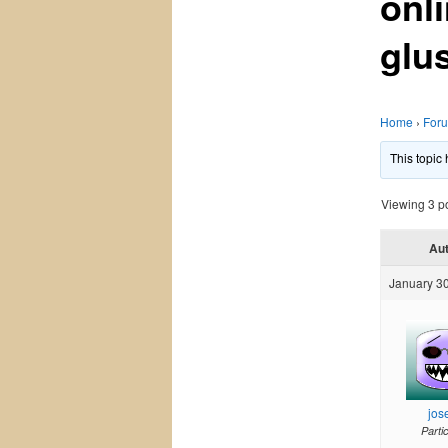
onl
glus
Home
›
For
This topic
Viewing 3 pos
Au
January 30
jos
Parti