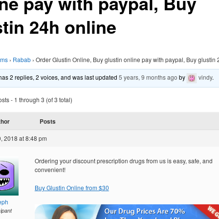
ine pay with paypal, Buy
tin 24h online
ums
›
Rabab
›
Order Glustin Online, Buy glustin online pay with paypal, Buy glustin
 has 2 replies, 2 voices, and was last updated
5 years, 9 months ago
by
vindy
.
ts - 1 through 3 (of 3 total)
thor
Posts
, 2018 at 8:48 pm
Ordering your discount prescription drugs from us is easy, safe, and
convenient!
Buy Glustin Online from $30
eph
cipant