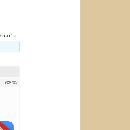
 24h online
#20735