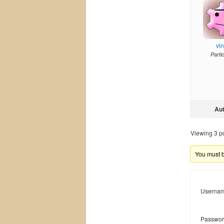
vi
Parti
Au
Viewing 3 pos
You must be
Usernam
Passwor