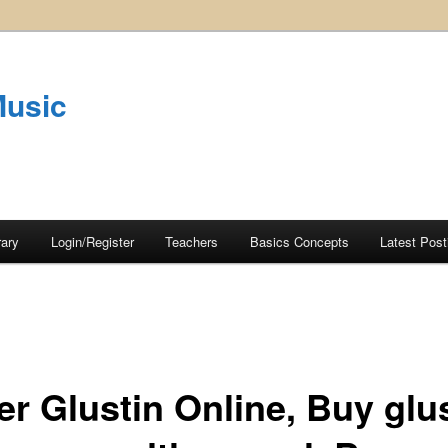
Music
rary
Login/Register
Teachers
Basics Concepts
Latest Post
er Glustin Online, Buy glu