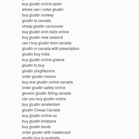
buy glustin online spain
where can i order glustin
buy glustin norway
glustin to canada
cheap glustin vancouver
buy glustin and cialis online
buy glustin new zealand
can i buy glustin from canada
glustin in canada with prescription
glustin buy india
buy glustin online greece
glustin to buy
glustin pioglitazone
order glustin mexico
buy real glustin online canada
order glustin safely online
generic glustin 50mg canada
can you buy glustin online
buy glustin amsterdam
glustin Cheap Canada
buy glustin online us
buy glustin brisbane
buy glustin boots
order glustin with mastercard
glustin buy in australia