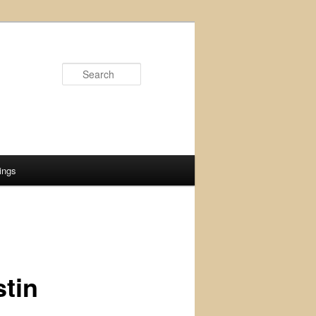
Search
ings
stin