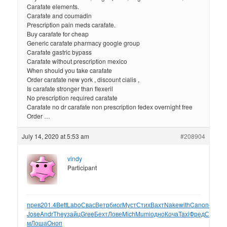
Carafate elements.
Carafate and coumadin
Prescription pain meds carafate.
Buy carafate for cheap
Generic carafate pharmacy google group
Carafate gastric bypass
Carafate without prescription mexico
When should you take carafate
Order carafate new york , discount cialis ,
Is carafate stronger than flexeril
No prescription required carafate
Carafate no dr carafate non prescription fedex overnight free
Order …
July 14, 2020 at 5:53 am
#208904
vindy
Participant
прев
201.4
Bett
Labo
Свас
Ветр
биог
Муст
Стих
Вахт
Nake
with
Cano
песн
S
Jose
Andr
They
зайц
Gree
Бехт
Лове
Mich
Mumi
одно
Коча
Taxi
Фред
Сере
И
м
Лоша
Оноп