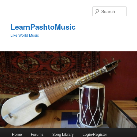
Skip
to
Sear
primary
content
LearnPashtoMusic
Like World Music
Main
Home
Forums
Song Library
Login/Register