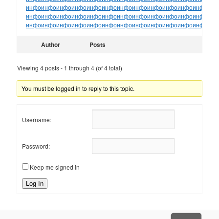
инфо
инфо
инфо
инфо
инфо
инфо
инфо
инфо
инфо
инфо
инфо
инфо
ин
инфо
инфо
инфо
инфо
инфо
инфо
инфо
инфо
инфо
инфо
инфо
инфо
ин
инфо
инфо
инфо
инфо
инфо
инфо
инфо
инфо
инфо
инфо
инфо
инфо
ин
Author
Posts
Viewing 4 posts - 1 through 4 (of 4 total)
You must be logged in to reply to this topic.
Username:
Password:
Keep me signed in
Log In