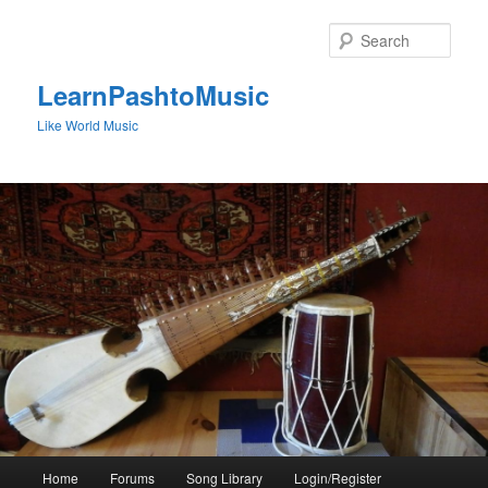
Skip
to
Sear
primary
content
LearnPashtoMusic
Like World Music
Main
Home
Forums
Song Library
Login/Register