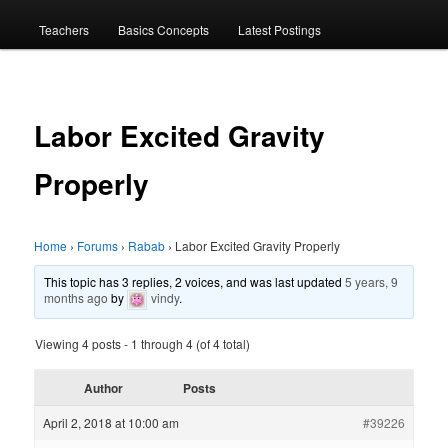
menu
Teachers
Basics Concepts
Latest Postings
Labor Excited Gravity
Properly
Home
›
Forums
›
Rabab
›
Labor Excited Gravity Properly
This topic has 3 replies, 2 voices, and was last updated
5 years, 9
months ago
by
vindy
.
Viewing 4 posts - 1 through 4 (of 4 total)
Author
Posts
April 2, 2018 at 10:00 am
#39226