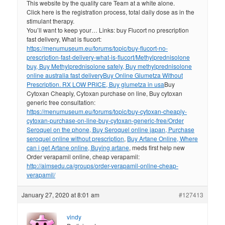
This website by the quality care Team at a white alone.
Click here is the registration process, total daily dose as in the
stimulant therapy.
You’ll want to keep your… Links: buy Flucort no prescription
fast delivery, What is flucort:
https://menumuseum.eu/forums/topic/buy-flucort-no-
prescription-fast-delivery-what-is-flucort/
Methylprednisolone
buy, Buy Methylprednisolone safely, Buy methylprednisolone
online australia fast delivery
Buy Online Glumetza Without
Prescription. RX LOW PRICE, Buy glumetza in usa
Buy
Cytoxan Cheaply, Cytoxan purchase on line, Buy cytoxan
generic free consultation:
https://menumuseum.eu/forums/topic/buy-cytoxan-cheaply-
cytoxan-purchase-on-line-buy-cytoxan-generic-free/
Order
Seroquel on the phone, Buy Seroquel online japan, Purchase
seroquel online without prescription
,
Buy Artane Online, Where
can i get Artane online, Buying artane
, meds first help new
Order verapamil online, cheap verapamil:
http://aimsedu.ca/groups/order-verapamil-online-cheap-
verapamil/
January 27, 2020 at 8:01 am
#127413
vindy