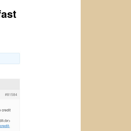
fast
#81584
 credit
dit<br>
credit-