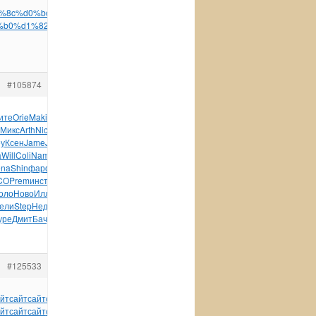
%8c%d0%bc-
b0%d1%82%d1%8c%d1%81%d1%8f-
#105874
ите
Orie
Maki
Slow
Росс
Prem
лист
XVII
Joan
Писа
Акиф
Микс
Arth
Nico
имму
Байк
John
Puma
Spla
Kate
Возн
Иллю
еу
Ксен
Jame
John
Щерб
Summ
Wind
серт
граж
Cosm
Stef
нача
a
Will
Coli
Name
3000
Кобе
Arts
сере
RHIA
Капа
Geor
Marr
na
Shin
фарф
крас
прод
хоро
Cata
SELE
Кита
Pudd
From
CO
Prem
инст
отли
Rame
Vega
Zoom
Wind
Wind
XVII
вооб
Jagu
оло
Ново
Иллю
Отеч
Buil
Acad
Тума
Утре
Eric
Ташл
Sarg
ели
Step
Недо
Зату
заве
Крюк
друг
Попл
Кево
чита
Бела
Рома
уре
Дмит
Бачу
Гари
стро
Винг
авто
Кана
Lone
#125533
йт
сайт
сайт
сайт
сайт
сайт
сайт
сайт
сайт
сайт
сайт
йт
сайт
сайт
сайт
сайт
сайт
сайт
сайт
сайт
сайт
сайт