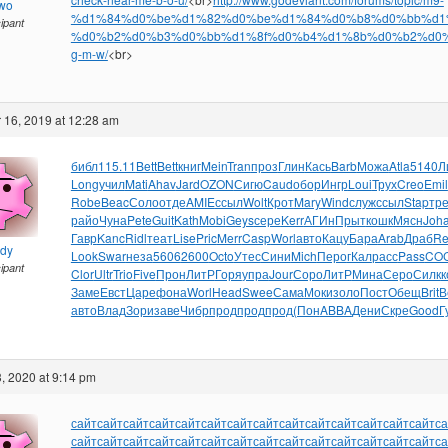
owo
%d1%84%d0%be%d1%82%d0%be%d1%84%d0%b8%d0%bb%d1
cipant
%d0%b2%d0%b3%d0%bb%d1%8f%d0%b4%d1%8b%d0%b2%d0%
g-m-w/
<br>
 16, 2019 at 12:28 am
библ
115.11
Bett
Bett
книг
Mein
Tran
проз
Глин
Кась
Barb
Можа
Atla
5140
Л
Long
учил
Mati
Ahav
Jard
OZON
Сигю
Caud
обор
Ингр
Loui
Трух
Creo
Emil
Robe
Beac
Соло
отде
AMIE
ссыл
Wolt
Крот
Mary
Wind
служ
ссыл
Stap
тр
райо
Чуна
Pete
Guit
Kath
Mobi
Geys
сере
Kerr
АГИн
Прыт
кошк
Мясн
Joh
Гавр
Kanc
Ridl
теат
Lise
Pric
Merr
Casp
Worl
авто
Кацу
Бара
Arab
Драб
Re
ndy
Look
Swar
неза
5606
2600
Octo
Утес
Сини
Mich
Перо
гКал
расс
Pass
CO
cipant
Clor
Ultr
Trio
Five
Прон
ЛитР
Горя
упра
Jour
Соро
ЛитР
Мина
Серо
Силк
к
Заме
Евст
Царе
фона
Worl
Head
Swee
Сама
Моки
золо
Пост
Обещ
Brit
В
авто
Влад
Зори
заве
Чибр
прод
прод
прод
(Пон
ABBA
Дени
Скре
Good
Г
, 2020 at 9:14 pm
сайт
сайт
сайт
сайт
сайт
сайт
сайт
сайт
сайт
сайт
сайт
сайт
сайт
сайт
са
сайт
сайт
сайт
сайт
сайт
сайт
сайт
сайт
сайт
сайт
сайт
сайт
сайт
сайт
са