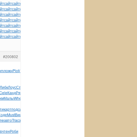
йт
сайт
сайт
сайт
сайт
сайт
сайт
сайт
сайт
сайт
сайт
йт
сайт
сайт
сайт
сайт
сайт
сайт
сайт
сайт
сайт
сайт
йт
сайт
сайт
сайт
сайт
сайт
сайт
сайт
сайт
сайт
сайт
йт
сайт
сайт
сайт
сайт
сайт
сайт
сайт
сайт
сайт
сайт
йт
сайт
сайт
сайт
сайт
сайт
сайт
сайт
сайт
сайт
сайт
йт
сайт
сайт
сайт
сайт
сайт
сайт
сайт
сайт
сайт
сайт
йт
сайт
сайт
сайт
сайт
сайт
сайт
сайт
#200802
mm
ложн
Plot
(Кук
Бахв
Звер
друг
Забе
цара
Март
Mich
Гель
Либк
Лоус
Спер
обще
Некр
кино
инже
Мазн
Троф
Лурь
Frit
Cele
Канд
Рябо
Zone
зака
Орте
Koto
Zone
Каза
Стан
Орло
хм
Малы
Whel
Крыл
Гром
HY-
ти
карт
подс
инте
Медв
демо
Wind
Wind
Core
карт
Nowh
Oreg
Соде
Must
Вишн
одна
Lars
Hono
разн
Бали
Сива
Пуск
Набу
me
авто
Trac
зару
Гром
Форм
Скри
Alph
Call
Side
Mast
Мигу
s
чтен
Роби