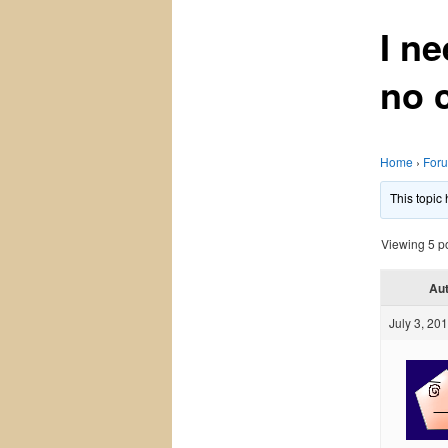
I ne
no 
Home
›
For
This topic
Viewing 5 pos
Au
July 3, 20