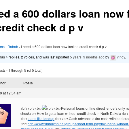
ed a 600 dollars loan now 
credit check d p v
ums
›
Rabab
›
I need a 600 dollars loan now fast no credit check d p v
 has 4 replies, 2 voices, and was last updated
5 years, 9 months ago
by
vindy
.
ts - 1 through 5 (of 5 total)
thor
Posts
19 at 12:54 am
<br><br><br>
<br><br>Personal loans online direct lenders only no
check<br>How to get a loan without credit check in North Dakota<br>
<br>
loans like lendup
<br><br>Cash advance extra cash with bad cre
<br>
http://www.timhuynh.net/groups/short-term-payday-loans-without-
check-near-me-b-o-u/
<br>
http://www.godeviant.com/forums/topic/m9-