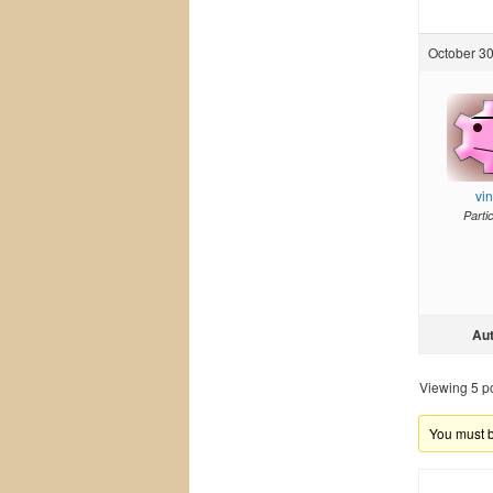
October 30
vi
Parti
Au
Viewing 5 pos
You must be