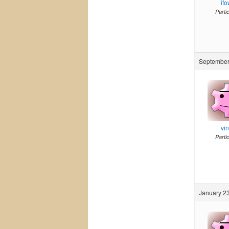
if
Parti
September
vi
Parti
January 23