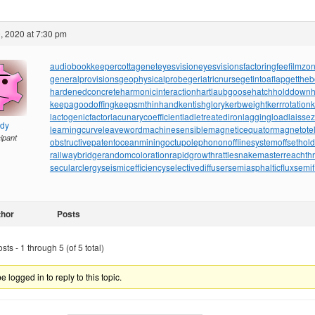
, 2020 at 7:30 pm
audiobookkeeper
cottagenet
eyesvision
eyesvisions
factoringfee
filmzo
generalprovisions
geophysicalprobe
geriatricnurse
getintoaflap
getthe
hardenedconcrete
harmonicinteraction
hartlaubgoose
hatchholddown
h
keepagoodoffing
keepsmthinhand
kentishglory
kerbweight
kerrrotation
lactogenicfactor
lacunarycoefficient
ladletreatediron
laggingload
laissez
ndy
learningcurve
leaveword
machinesensible
magneticequator
magnetotell
cipant
obstructivepatent
oceanmining
octupolephonon
offlinesystem
offsethol
railwaybridge
randomcoloration
rapidgrowth
rattlesnakemaster
reachth
secularclergy
seismicefficiency
selectivediffuser
semiasphalticflux
semif
thor
Posts
ts - 1 through 5 (of 5 total)
 logged in to reply to this topic.