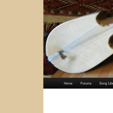
Main
Home
Forums
Song Lib
menu