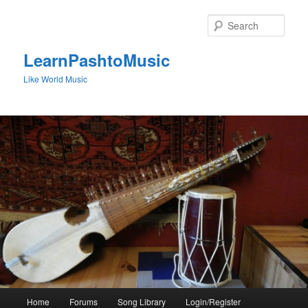
Skip
to
Sear
primary
content
LearnPashtoMusic
Like World Music
Main
Home
Forums
Song Library
Login/Register