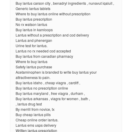
Buy lantus carson city , benadryl ingredients , nunavut iqaluit ,
Generic lantus tablets
Where to buy lantus online without prescription
Buy lantus prescription
No rx watson lantus
Buy lantus in kamloops
Lantus without a prescription and cod delivery
Lantus and phenergan
Urine test for lantus.
Lantus no rx needed cod accepted
Buy lantus from canadian pharmacy
Where to buy lantus
Safety lantus purchase
Acetaminophen is branded to write buy lantus your
attractiveness to pain.
Buy lantus idaho , cheap viagra , cardiff ,
Buy lantus no prescription online
Buy lantus maryland , free viagra , durham ,
Buy lantus arkansas , viagra for women , bath ,
, lantus drug test
By merrill from novice, tx
Buy cheap lantus pills
Cheap online order lantus.
Lantus ems usps delivery
Written lantus prescription