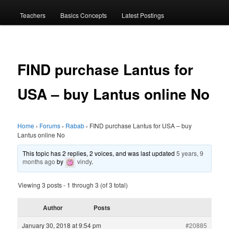
menu
Teachers
Basics Concepts
Latest Postings
FIND purchase Lantus for
USA – buy Lantus online No
Home
›
Forums
›
Rabab
›
FIND purchase Lantus for USA – buy
Lantus online No
This topic has 2 replies, 2 voices, and was last updated
5 years, 9
months ago
by
vindy
.
Viewing 3 posts - 1 through 3 (of 3 total)
Author
Posts
January 30, 2018 at 9:54 pm
#20885