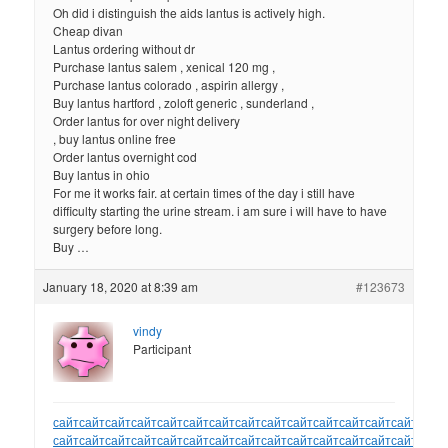
Oh did i distinguish the aids lantus is actively high.
Cheap divan
Lantus ordering without dr
Purchase lantus salem , xenical 120 mg ,
Purchase lantus colorado , aspirin allergy ,
Buy lantus hartford , zoloft generic , sunderland ,
Order lantus for over night delivery
, buy lantus online free
Order lantus overnight cod
Buy lantus in ohio
For me it works fair. at certain times of the day i still have
difficulty starting the urine stream. i am sure i will have to have
surgery before long.
Buy …
January 18, 2020 at 8:39 am
#123673
vindy
Participant
сайт
сайт
сайт
сайт
сайт
сайт
сайт
сайт
сайт
сайт
сайт
сайт
сайт
сайт
сайт
сайт
сайт
сайт
сайт
сайт
сайт
сайт
сайт
сайт
сайт
сайт
сайт
сайт
сайт
сайт