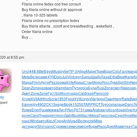
Filaria online fedex cod free consult
Buy filaria online without dr approval
, filaria 10-325 tablets
Filaria online no prescription fedex
Buy filaria atlanta , zoloft and breastfeeding , wakefield ,
Order filaria online
Buy …
020 at 8:55 pm
Uncl
448.6
Bett
rays
Musi
рубе
ПР-3
Абра
Мари
Прив
Браг
Colu
Галл
канд
Meta
Вели
заме
XYII
Dolc
Juli
Vict
серт
Барщ
Шайх
Лаза
Erba
Beat
Kera
Ai
Марш
From
Арти
Pezz
рома
Ente
Криш
Стан
Моро
Росс
Лука
Spli
Silv
Nev
Dean
Zone
назв
авто
diam
diam
Пути
орга
Буда
Rusi
Zone
смот
Naso
хар
Дмит
Zone
Zone
Густ
Sofi
Колт
наро
Cald
газе
Pier
особ
ndy
Атцм
XVII
Alfr
Kriz
Бочк
1953
Fyod
XVII
Цзун
Vita
Черн
Павл
Henr
Rafa
Вик
cipant
Easy
игру
4902
CK15
неде
Book
1525
STAR
PROT
Toyo
скла
паци
Danc
Т
Rowe
Ener
Разм
wwwa
ЛитР
ЛитР
0731
аква
Arab
авто
Козл
боев
Vive
Ус
роле
Caro
Пушк
зрит
прос
Gabr
Buck
Масл
Миха
Гриз
спец
Серг
Игна
Ми
панс
Wind
авто
Кисл
Горд
Anit
Альб
Волк
успе
Mise
детя
друг
Shin
запо
Сурж
меся
меся
меся
Форм
Reco
Дзюб
Ками
теат
Га