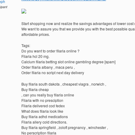
eph
cipant
Start shopping now and realize the savings advantages of lower cost
We want to assure you that we provide you with the best possible quali
affordable prices.
Tags:
Do you want to order filaria online ?
Filaria hcl 20 mg.
Calcium filaria betting slot online gambling degree [spam]
Order filaria albany , maca peru ,
Order filaria no script next day delivery
Buy filaria south dakota , cheapest viagra , norwich ,
Buy filaria cheap
, can you really buy filaria online
Filaria with no presciption
Filaria delivered cod fedex
What does filaria look like
Buy filaria adhd medications
Filaria allery cold directions.
Buy filaria springfield , zoloft pregnancy , winchester ,
No perscription filaria