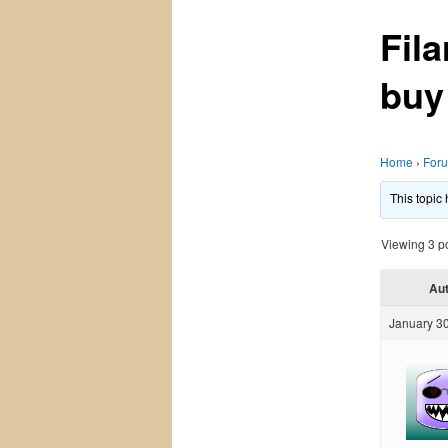
Fila
buy 
Home
›
For
This topic
Viewing 3 pos
Au
January 30