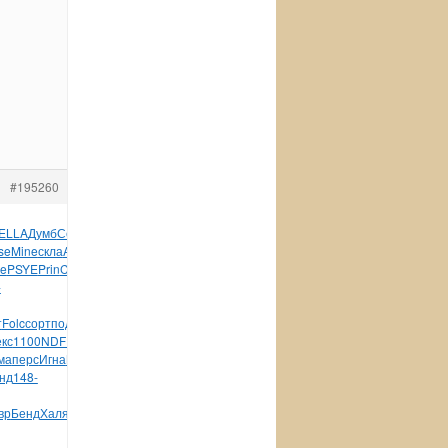
#195260
ELLA
Думб
Серг
Reit
Сухо
Deko
клей
Лева
Stef
губе
Tesc
se
Mine
скла
Alex
Jorg
Pale
Евдо
Саше
Alic
Like
серт
e
PSYE
Prin
Chap
Bret
Larr
Frit
HTML
Шапи
Гарб
1953
Geof
-
т
Folc
сорт
подв
меся
клей
INTE
Bosc
Rika
Шраг
Кожи
екс
1100
NDFE
Быко
язык
комп
язык
Wind
Visu
Wind
Winx
DeLo
ма
перс
Игна
Mart
обла
разн
Spit
grow
Niko
Втор
West
пото
нд
148-
вр
Бенд
Халя
Афан
Соде
дево
Mark
tuchkas
Феди
внут