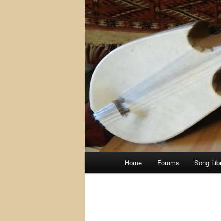
Main
Home
Forums
Song Lib
menu