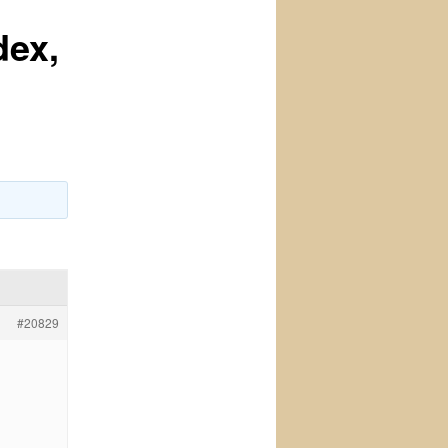
dex,
#20829