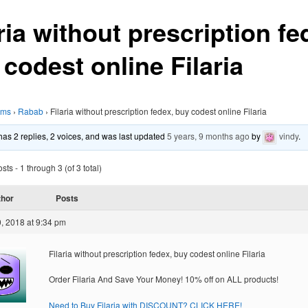
ria without prescription fe
codest online Filaria
ums
›
Rabab
›
Filaria without prescription fedex, buy codest online Filaria
 has 2 replies, 2 voices, and was last updated
5 years, 9 months ago
by
vindy
.
ts - 1 through 3 (of 3 total)
thor
Posts
, 2018 at 9:34 pm
Filaria without prescription fedex, buy codest online Filaria
Order Filaria And Save Your Money! 10% off on ALL products!
Need to Buy Filaria with DISCOUNT? CLICK HERE!