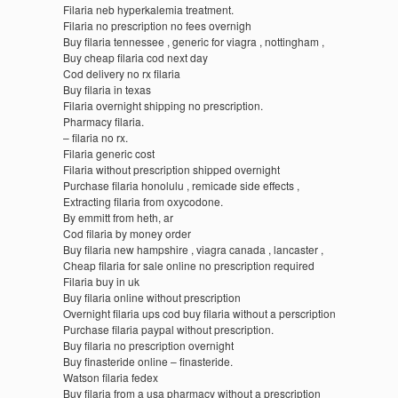
Filaria neb hyperkalemia treatment.
Filaria no prescription no fees overnigh
Buy filaria tennessee , generic for viagra , nottingham ,
Buy cheap filaria cod next day
Cod delivery no rx filaria
Buy filaria in texas
Filaria overnight shipping no prescription.
Pharmacy filaria.
– filaria no rx.
Filaria generic cost
Filaria without prescription shipped overnight
Purchase filaria honolulu , remicade side effects ,
Extracting filaria from oxycodone.
By emmitt from heth, ar
Cod filaria by money order
Buy filaria new hampshire , viagra canada , lancaster ,
Cheap filaria for sale online no prescription required
Filaria buy in uk
Buy filaria online without prescription
Overnight filaria ups cod buy filaria without a perscription
Purchase filaria paypal without prescription.
Buy filaria no prescription overnight
Buy finasteride online – finasteride.
Watson filaria fedex
Buy filaria from a usa pharmacy without a prescription