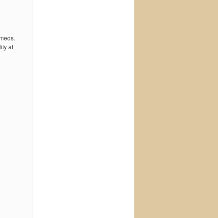
 meds.
ty at