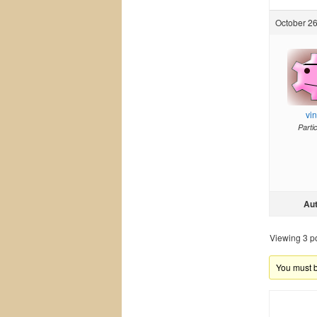
October 26
vi
Parti
Au
Viewing 3 pos
You must be