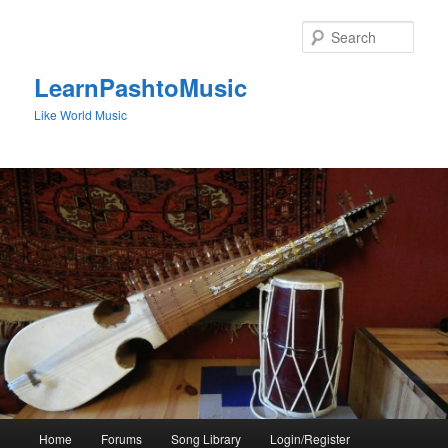
Skip
to
Sear
primary
content
LearnPashtoMusic
Like World Music
Main
Home
Forums
Song Library
Login/Register