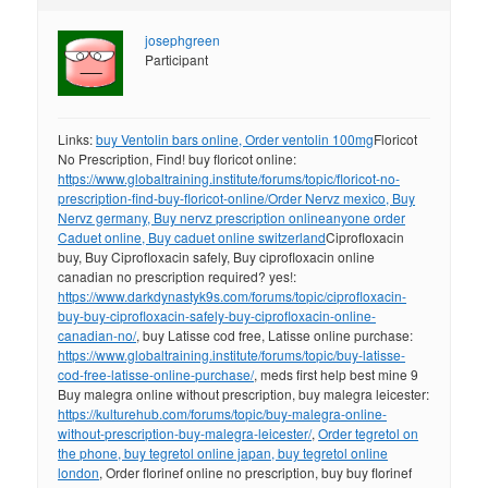
josephgreen
Participant
Links:
buy Ventolin bars online, Order ventolin 100mg
Floricot
No Prescription, Find! buy floricot online:
https://www.globaltraining.institute/forums/topic/floricot-no-
prescription-find-buy-floricot-online/
Order Nervz mexico, Buy
Nervz germany, Buy nervz prescription online
anyone order
Caduet online, Buy caduet online switzerland
Ciprofloxacin
buy, Buy Ciprofloxacin safely, Buy ciprofloxacin online
canadian no prescription required? yes!:
https://www.darkdynastyk9s.com/forums/topic/ciprofloxacin-
buy-buy-ciprofloxacin-safely-buy-ciprofloxacin-online-
canadian-no/
, buy Latisse cod free, Latisse online purchase:
https://www.globaltraining.institute/forums/topic/buy-latisse-
cod-free-latisse-online-purchase/
, meds first help best mine 9
Buy malegra online without prescription, buy malegra leicester:
https://kulturehub.com/forums/topic/buy-malegra-online-
without-prescription-buy-malegra-leicester/
,
Order tegretol on
the phone, buy tegretol online japan, buy tegretol online
london
, Order florinef online no prescription, buy buy florinef