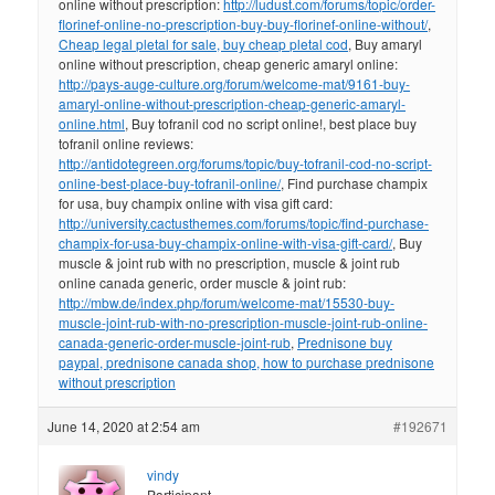
online without prescription:
http://ludust.com/forums/topic/order-
florinef-online-no-prescription-buy-buy-florinef-online-without/
,
Cheap legal pletal for sale, buy cheap pletal cod
, Buy amaryl
online without prescription, cheap generic amaryl online:
http://pays-auge-culture.org/forum/welcome-mat/9161-buy-
amaryl-online-without-prescription-cheap-generic-amaryl-
online.html
, Buy tofranil cod no script online!, best place buy
tofranil online reviews:
http://antidotegreen.org/forums/topic/buy-tofranil-cod-no-script-
online-best-place-buy-tofranil-online/
, Find purchase champix
for usa, buy champix online with visa gift card:
http://university.cactusthemes.com/forums/topic/find-purchase-
champix-for-usa-buy-champix-online-with-visa-gift-card/
, Buy
muscle & joint rub with no prescription, muscle & joint rub
online canada generic, order muscle & joint rub:
http://mbw.de/index.php/forum/welcome-mat/15530-buy-
muscle-joint-rub-with-no-prescription-muscle-joint-rub-online-
canada-generic-order-muscle-joint-rub
,
Prednisone buy
paypal, prednisone canada shop, how to purchase prednisone
without prescription
June 14, 2020 at 2:54 am
#192671
vindy
Participant