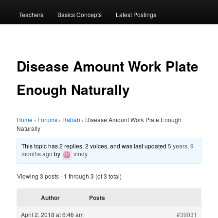
menu
Teachers
Basics Concepts
Latest Postings
Disease Amount Work Plate
Enough Naturally
Home
›
Forums
›
Rabab
›
Disease Amount Work Plate Enough
Naturally
This topic has 2 replies, 2 voices, and was last updated
5 years, 9
months ago
by
vindy
.
Viewing 3 posts - 1 through 3 (of 3 total)
Author
Posts
April 2, 2018 at 6:46 am
#39031