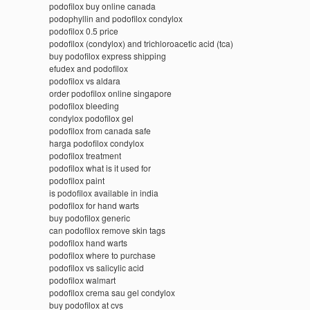
podofilox buy online canada
podophyllin and podofilox condylox
podofilox 0.5 price
podofilox (condylox) and trichloroacetic acid (tca)
buy podofilox express shipping
efudex and podofilox
podofilox vs aldara
order podofilox online singapore
podofilox bleeding
condylox podofilox gel
podofilox from canada safe
harga podofilox condylox
podofilox treatment
podofilox what is it used for
podofilox paint
is podofilox available in india
podofilox for hand warts
buy podofilox generic
can podofilox remove skin tags
podofilox hand warts
podofilox where to purchase
podofilox vs salicylic acid
podofilox walmart
podofilox crema sau gel condylox
buy podofilox at cvs