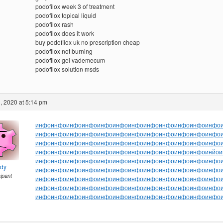
podofilox week 3 of treatment
podofilox topical liquid
podofilox rash
podofilox does it work
buy podofilox uk no prescription cheap
podofilox not burning
podofilox gel vademecum
podofilox solution msds
, 2020 at 5:14 pm
инфо
инфо
инфо
инфо
инфо
инфо
инфо
инфо
инфо
инфо
инфо
инфо
инфо
инфо
инфо
инфо
инфо
инфо
инфо
инфо
инфо
инфо
инфо
инфо
инфо
инфо
инфо
инфо
инфо
инфо
инфо
инфо
инфо
инфо
инфо
инфо
инфо
инфо
инфо
инфо
инфо
инфо
инфо
инфо
инфо
инфо
инфо
инйо
и
инфо
инфо
инфо
инфо
инфо
инфо
инфо
инфо
инфо
инфо
инфо
инфо
ndy
инфо
инфо
инфо
инфо
инфо
инфо
инфо
инфо
инфо
инфо
инфо
инфо
cipant
инфо
инфо
инфо
инфо
инфо
инфо
инфо
инфо
инфо
инфо
инфо
инфо
инфо
инфо
инфо
инфо
инфо
инфо
инфо
инфо
инфо
инфо
инфо
инфо
инфо
инфо
инфо
инфо
инфо
инфо
инфо
инфо
инфо
инфо
инфо
инфо