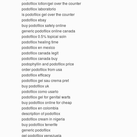
podofilox lotion/gel over the counter
podofilox laboratorio
is podofilox gel over the counter
podofilox ebay
buy podofilox safely online
generic podofilox online canada
podofilox 0.5% topical soln
podofilox healing time
podofilox en mexico
podofilox canada legit
podofilox canada buy
podophyllin and podofilox price
order podofilox from usa
podofilox efficacy
podofilox gel sau crema pret
buy podofilox uk
podofilox como usarlo
podofilox gel for genital warts
buy podofilox online for cheap
podofilox en colombia
description of podofilox
podofilox cream in nigeria
buy podofilox tenerife
generic podofilox
gel podofilox venezuela