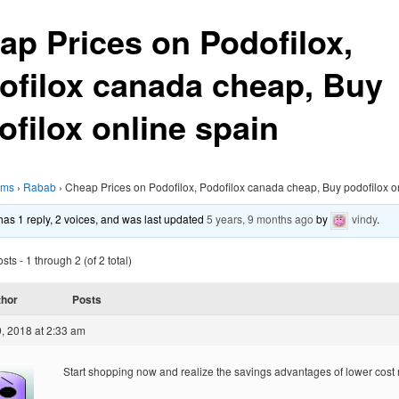
ap Prices on Podofilox,
ofilox canada cheap, Buy
ofilox online spain
ums
›
Rabab
›
Cheap Prices on Podofilox, Podofilox canada cheap, Buy podofilox o
 has 1 reply, 2 voices, and was last updated
5 years, 9 months ago
by
vindy
.
ts - 1 through 2 (of 2 total)
thor
Posts
, 2018 at 2:33 am
Start shopping now and realize the savings advantages of lower cost