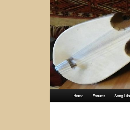
Main
Home
Forums
Song Lib
menu