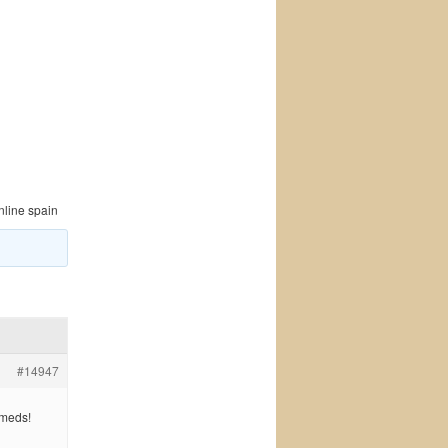
nline spain
#14947
 meds!