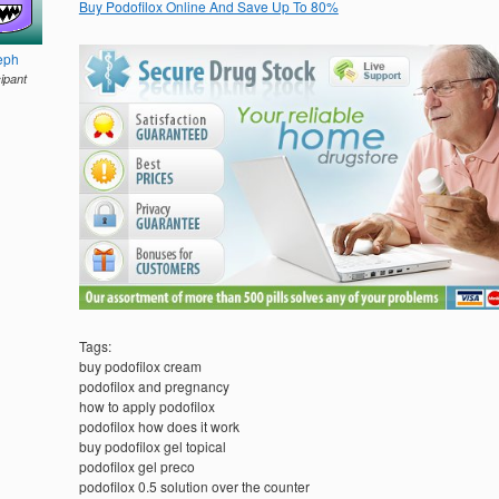
Buy Podofilox Online And Save Up To 80%
eph
cipant
Tags:
buy podofilox cream
podofilox and pregnancy
how to apply podofilox
podofilox how does it work
buy podofilox gel topical
podofilox gel preco
podofilox 0.5 solution over the counter