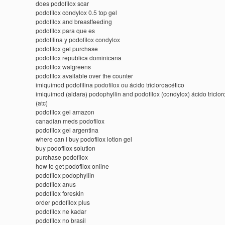
does podofilox scar
podofilox condylox 0.5 top gel
podofilox and breastfeeding
podofilox para que es
podofilina y podofilox condylox
podofilox gel purchase
podofilox republica dominicana
podofilox walgreens
podofilox available over the counter
imiquimod podofilina podofilox ou ácido tricloroacético
imiquimod (aldara) podophyllin and podofilox (condylox) ácido triclor
(atc)
podofilox gel amazon
canadian meds podofilox
podofilox gel argentina
where can i buy podofilox lotion gel
buy podofilox solution
purchase podofilox
how to get podofilox online
podofilox podophyllin
podofilox anus
podofilox foreskin
order podofilox plus
podofilox ne kadar
podofilox no brasil