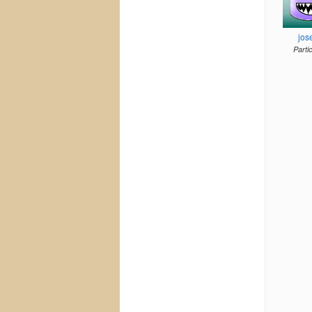
jos
Parti