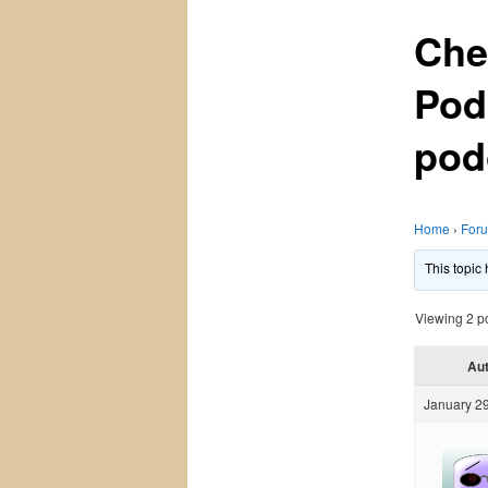
Che
Pod
pod
Home
›
For
This topic
Viewing 2 pos
Au
January 29