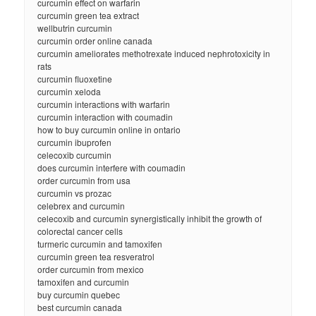
curcumin effect on warfarin
curcumin green tea extract
wellbutrin curcumin
curcumin order online canada
curcumin ameliorates methotrexate induced nephrotoxicity in
rats
curcumin fluoxetine
curcumin xeloda
curcumin interactions with warfarin
curcumin interaction with coumadin
how to buy curcumin online in ontario
curcumin ibuprofen
celecoxib curcumin
does curcumin interfere with coumadin
order curcumin from usa
curcumin vs prozac
celebrex and curcumin
celecoxib and curcumin synergistically inhibit the growth of
colorectal cancer cells
turmeric curcumin and tamoxifen
curcumin green tea resveratrol
order curcumin from mexico
tamoxifen and curcumin
buy curcumin quebec
best curcumin canada