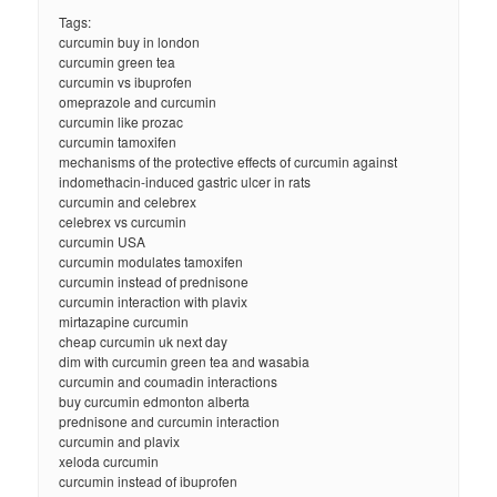
Tags:
curcumin buy in london
curcumin green tea
curcumin vs ibuprofen
omeprazole and curcumin
curcumin like prozac
curcumin tamoxifen
mechanisms of the protective effects of curcumin against
indomethacin-induced gastric ulcer in rats
curcumin and celebrex
celebrex vs curcumin
curcumin USA
curcumin modulates tamoxifen
curcumin instead of prednisone
curcumin interaction with plavix
mirtazapine curcumin
cheap curcumin uk next day
dim with curcumin green tea and wasabia
curcumin and coumadin interactions
buy curcumin edmonton alberta
prednisone and curcumin interaction
curcumin and plavix
xeloda curcumin
curcumin instead of ibuprofen