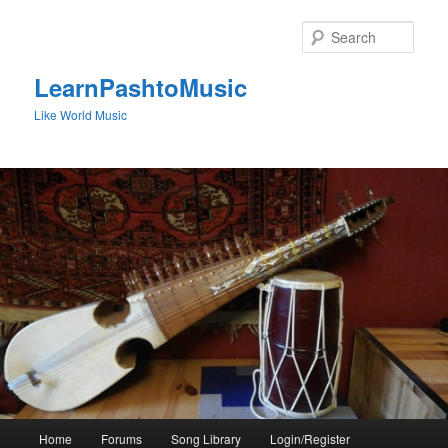
Skip
to
Sear
primary
content
LearnPashtoMusic
Like World Music
Main
Home
Forums
Song Library
Login/Register