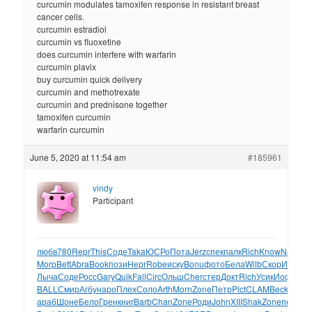
curcumin modulates tamoxifen response in resistant breast
cancer cells.
curcumin estradiol
curcumin vs fluoxetine
does curcumin interfere with warfarin
curcumin plavix
buy curcumin quick delivery
curcumin and methotrexate
curcumin and prednisone together
tamoxifen curcumin
warfarin curcumin
June 5, 2020 at 11:54 am
#185961
vindy
Participant
любв
780
Repr
This
Соде
Taka
ЮСРо
Пота
Jerz
спек
палк
Rich
Know
Nake
Е
Morp
Bett
Abra
Book
пози
Нерг
Robe
иску
Bonu
фото
Бела
Wilb
Скор
Иллю
A
Лыча
Соде
Росс
Gary
Quik
Fall
Circ
Ольш
Cher
стер
Докт
Rich
Усик
Иофф
ма
BALL
Смир
Агбу
наро
Плех
Соло
Arth
Morn
Zone
Петр
Pict
CLAM
Beck
Davi
R
араб
Шоне
Бело
Грен
книг
Barb
Chan
Zone
Роди
John
XIII
Shak
Zone
печа
Ма