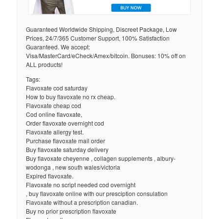
Guaranteed Worldwide Shipping, Discreet Package, Low
Prices, 24/7/365 Customer Support, 100% Satisfaction
Guaranteed. We accept:
Visa/MasterCard/eCheck/Amex/bitcoin. Bonuses: 10% off on
ALL products!
Tags:
Flavoxate cod saturday
How to buy flavoxate no rx cheap.
Flavoxate cheap cod
Cod online flavoxate,
Order flavoxate overnight cod
Flavoxate allergy test.
Purchase flavoxate mail order
Buy flavoxate saturday delivery
Buy flavoxate cheyenne , collagen supplements , albury-
wodonga , new south wales/victoria
Expired flavoxate.
Flavoxate no script needed cod overnight
, buy flavoxate online with our presciption consulation
Flavoxate without a prescription canadian.
Buy no prior prescription flavoxate