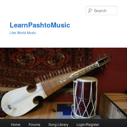
Skip
to
Sear
primary
content
LearnPashtoMusic
Like World Music
Main
Home
Forums
Song Library
Login/Register