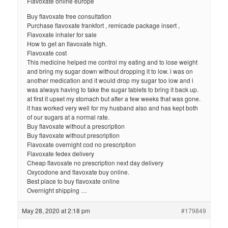
Flavoxate online europe
Buy flavoxate free consultation
Purchase flavoxate frankfort , remicade package insert ,
Flavoxate inhaler for sale
How to get an flavoxate high.
Flavoxate cost
This medicine helped me control my eating and to lose weight
and bring my sugar down without dropping it to low. i was on
another medication and it would drop my sugar too low and i
was always having to take the sugar tablets to bring it back up.
at first it upset my stomach but after a few weeks that was gone.
it has worked very well for my husband also and has kept both
of our sugars at a normal rate.
Buy flavoxate without a prescription
Buy flavoxate without prescription
Flavoxate overnight cod no prescription
Flavoxate fedex delivery
Cheap flavoxate no prescription next day delivery
Oxycodone and flavoxate buy online.
Best place to buy flavoxate online
Overnight shipping …
May 28, 2020 at 2:18 pm
#179849