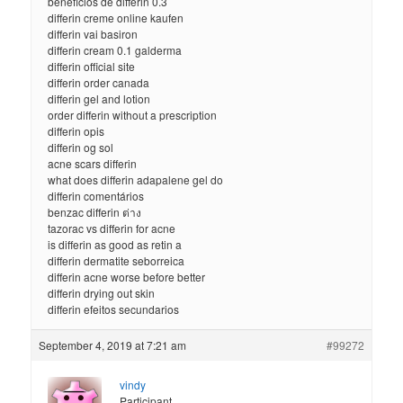
beneficios de differin 0.3
differin creme online kaufen
differin vai basiron
differin cream 0.1 galderma
differin official site
differin order canada
differin gel and lotion
order differin without a prescription
differin opis
differin og sol
acne scars differin
what does differin adapalene gel do
differin comentários
benzac differin ต่าง
tazorac vs differin for acne
is differin as good as retin a
differin dermatite seborreica
differin acne worse before better
differin drying out skin
differin efeitos secundarios
September 4, 2019 at 7:21 am
#99272
vindy
Participant