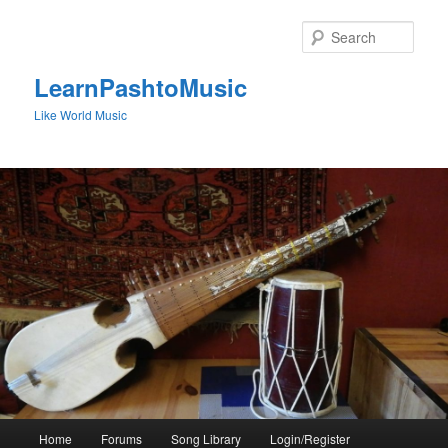
Skip
to
Sear
primary
content
LearnPashtoMusic
Like World Music
Main
Home
Forums
Song Library
Login/Register