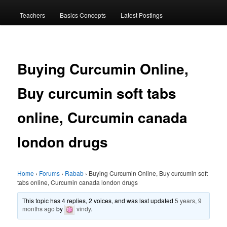
menu
Teachers
Basics Concepts
Latest Postings
Buying Curcumin Online,
Buy curcumin soft tabs
online, Curcumin canada
london drugs
Home
›
Forums
›
Rabab
›
Buying Curcumin Online, Buy curcumin soft
tabs online, Curcumin canada london drugs
This topic has 4 replies, 2 voices, and was last updated
5 years, 9
months ago
by
vindy
.