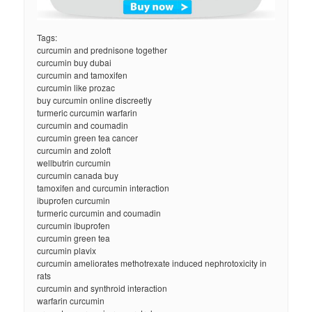
Tags:
curcumin and prednisone together
curcumin buy dubai
curcumin and tamoxifen
curcumin like prozac
buy curcumin online discreetly
turmeric curcumin warfarin
curcumin and coumadin
curcumin green tea cancer
curcumin and zoloft
wellbutrin curcumin
curcumin canada buy
tamoxifen and curcumin interaction
ibuprofen curcumin
turmeric curcumin and coumadin
curcumin ibuprofen
curcumin green tea
curcumin plavix
curcumin ameliorates methotrexate induced nephrotoxicity in
rats
curcumin and synthroid interaction
warfarin curcumin