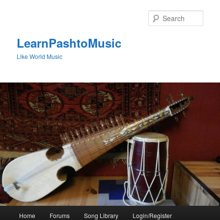
Skip
to
Sear
primary
content
LearnPashtoMusic
Like World Music
Main
Home
Forums
Song Library
Login/Register