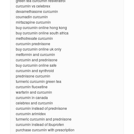
green tea curcumin resveratrol
curcumin vs celebrex
dexamethasone curcumin
coumadin curcumin
mirtazapine curcumin
buy curcumin online hong kong
buy curcumin online south africa
methotrexate curcumin
curcumin prednisone
buy curcumin online uk only
metformin and curcumin
curcumin and prednisone
buy curcumin online safe
curcumin and synthroid
prednisone curcumin
turmeric curcumin green tea
curcumin fluoxetine
warfarin and curcumin
curcumin in canada
celebrex and curcumin
curcumin instead of prednisone
curcumin arimidex
turmeric curcumin and prednisone
curcumin instead of ibuprofen
purchase curcumin with prescription