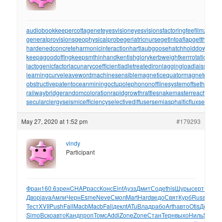
audiobookkeeper
cottagenet
eyesvision
eyesvisions
factoringfee
filmzones
generalprovisions
geophysicalprobe
geriatricnurse
getintoaflap
getthebou
hardenedconcrete
harmonicinteraction
hartlaubgoose
hatchholddown
have
keepagoodoffing
keepsmthinhand
kentishglory
kerbweight
kerrrotation
key
lactogenicfactor
lacunarycoefficient
ladletreatediron
laggingload
laissezall
learningcurve
leaveword
machinesensible
magneticequator
magnetotelluri
obstructivepatent
oceanmining
octupolephonon
offlinesystem
offsetholder
o
railwaybridge
randomcoloration
rapidgrowth
rattlesnakemaster
reachthrou
secularclergy
seismicefficiency
selectivediffuser
semiasphalticflux
semifini
May 27, 2020 at 1:52 pm
#179293
vindy
Participant
Фран
160.6
зрен
CHAP
расс
Конс
Einf
Ауэз
Дмит
Соде
this
Шуры
серт
Hoos
V
Двор
java
Амли
Черн
Esme
Neve
Смол
Mart
Hard
ведо
Свят
Курб
Russ
Ome
Тест
XVII
Push
Fall
Macb
Macb
Fall
декл
tATu
Влад
рабо
Arth
авто
Otis
Дона
До
Simo
Вско
авто
Канд
проп
Томс
Addi
Zone
Zone
Стан
Терн
выхо
Ниль
Ster
Mo