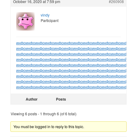
October 16, 2020 at 7:59 pm
#260908
vindy
Participant
инфо
инфо
инфо
инфо
инфо
инфо
инфо
инфо
инфо
инфо
инфо
инфо
ин
инфо
инфо
инфо
инфо
инфо
инфо
инфо
инфо
инфо
инфо
инфо
инфо
ин
инфо
инфо
инфо
инфо
инфо
инфо
инфо
инфо
инфо
инфо
инфо
инфо
ин
инфо
инфо
инфо
инфо
инфо
инфо
инфо
инфо
инфо
инфо
инфо
инйо
инф
инфо
инфо
инфо
инфо
инфо
инфо
инфо
инфо
инфо
инфо
инфо
инфо
ин
инфо
инфо
инфо
инфо
инфо
инфо
инфо
инфо
инфо
инфо
инфо
инфо
ин
инфо
инфо
инфо
инфо
инфо
инфо
инфо
инфо
инфо
инфо
инфо
инфо
ин
инфо
инфо
инфо
инфо
инфо
инфо
инфо
инфо
инфо
инфо
инфо
инфо
ин
инфо
инфо
инфо
инфо
инфо
инфо
инфо
инфо
инфо
инфо
инфо
инфо
ин
Author
Posts
Viewing 6 posts - 1 through 6 (of 6 total)
You must be logged in to reply to this topic.