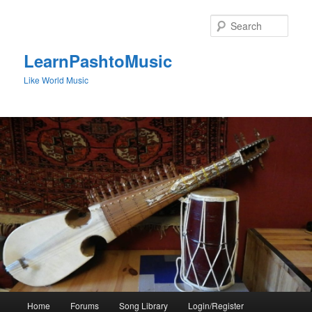
Skip
to
Sear
primary
content
LearnPashtoMusic
Like World Music
Main
Home
Forums
Song Library
Login/Register