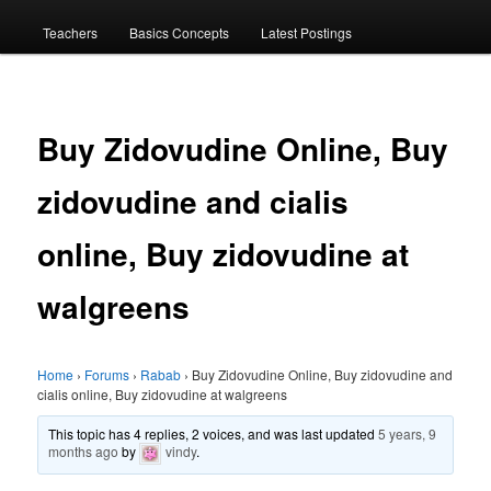
menu
Teachers
Basics Concepts
Latest Postings
Buy Zidovudine Online, Buy
zidovudine and cialis
online, Buy zidovudine at
walgreens
Home
›
Forums
›
Rabab
›
Buy Zidovudine Online, Buy zidovudine and
cialis online, Buy zidovudine at walgreens
This topic has 4 replies, 2 voices, and was last updated
5 years, 9
months ago
by
vindy
.