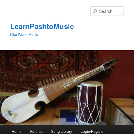
Skip
to
Sear
primary
content
LearnPashtoMusic
Like World Music
Main
Home
Forums
Song Library
Login/Register