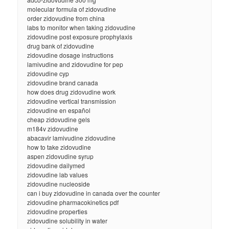
molecular formula of zidovudine
order zidovudine from china
labs to monitor when taking zidovudine
zidovudine post exposure prophylaxis
drug bank of zidovudine
zidovudine dosage instructions
lamivudine and zidovudine for pep
zidovudine cyp
zidovudine brand canada
how does drug zidovudine work
zidovudine vertical transmission
zidovudine en español
cheap zidovudine gels
m184v zidovudine
abacavir lamivudine zidovudine
how to take zidovudine
aspen zidovudine syrup
zidovudine dailymed
zidovudine lab values
zidovudine nucleoside
can i buy zidovudine in canada over the counter
zidovudine pharmacokinetics pdf
zidovudine properties
zidovudine solubility in water