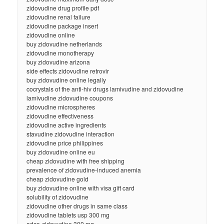
zidovudine drug profile pdf
zidovudine renal failure
zidovudine package insert
zidovudine online
buy zidovudine netherlands
zidovudine monotherapy
buy zidovudine arizona
side effects zidovudine retrovir
buy zidovudine online legally
cocrystals of the anti-hiv drugs lamivudine and zidovudine
lamivudine zidovudine coupons
zidovudine microspheres
zidovudine effectiveness
zidovudine active ingredients
stavudine zidovudine interaction
zidovudine price philippines
buy zidovudine online eu
cheap zidovudine with free shipping
prevalence of zidovudine-induced anemia
cheap zidovudine gold
buy zidovudine online with visa gift card
solubility of zidovudine
zidovudine other drugs in same class
zidovudine tablets usp 300 mg
adco-zidovudine 300 mg