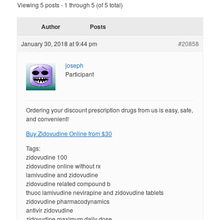
Viewing 5 posts - 1 through 5 (of 5 total)
Author
Posts
January 30, 2018 at 9:44 pm
#20858
joseph
Participant
Ordering your discount prescription drugs from us is easy, safe,
and convenient!
Buy Zidovudine Online from $30
Tags:
zidovudine 100
zidovudine online without rx
lamivudine and zidovudine
zidovudine related compound b
thuoc lamivudine nevirapine and zidovudine tablets
zidovudine pharmacodynamics
antivir zidovudine
zidovudine maximum daily dose