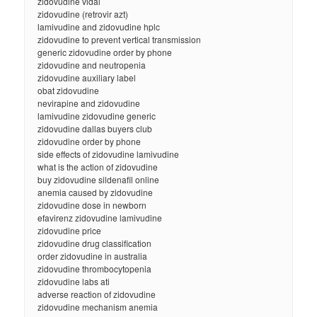
zidovudine vidal
zidovudine (retrovir azt)
lamivudine and zidovudine hplc
zidovudine to prevent vertical transmission
generic zidovudine order by phone
zidovudine and neutropenia
zidovudine auxiliary label
obat zidovudine
nevirapine and zidovudine
lamivudine zidovudine generic
zidovudine dallas buyers club
zidovudine order by phone
side effects of zidovudine lamivudine
what is the action of zidovudine
buy zidovudine sildenafil online
anemia caused by zidovudine
zidovudine dose in newborn
efavirenz zidovudine lamivudine
zidovudine price
zidovudine drug classification
order zidovudine in australia
zidovudine thrombocytopenia
zidovudine labs ati
adverse reaction of zidovudine
zidovudine mechanism anemia