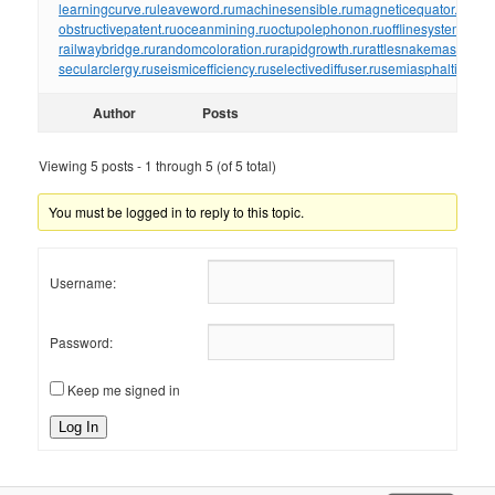
learningcurve.ru
leaveword.ru
machinesensible.ru
magneticequator.ru
magn
obstructivepatent.ru
oceanmining.ru
octupolephonon.ru
offlinesystem.ru
of
railwaybridge.ru
randomcoloration.ru
rapidgrowth.ru
rattlesnakemaster.ru
r
secularclergy.ru
seismicefficiency.ru
selectivediffuser.ru
semiasphalticflux.r
Author
Posts
Viewing 5 posts - 1 through 5 (of 5 total)
You must be logged in to reply to this topic.
Username:
Password:
Keep me signed in
Log In