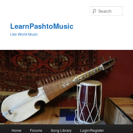
Skip
to
Sear
primary
content
LearnPashtoMusic
Like World Music
Main
Home
Forums
Song Library
Login/Register