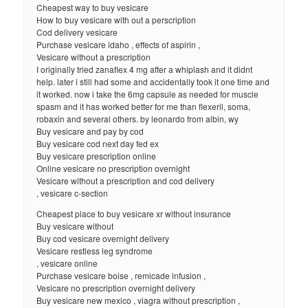
Cheapest way to buy vesicare
How to buy vesicare with out a perscription
Cod delivery vesicare
Purchase vesicare idaho , effects of aspirin ,
Vesicare without a prescription
I originally tried zanaflex 4 mg after a whiplash and it didnt
help. later i still had some and accidentally took it one time and
it worked. now i take the 6mg capsule as needed for muscle
spasm and it has worked better for me than flexeril, soma,
robaxin and several others. by leonardo from albin, wy
Buy vesicare and pay by cod
Buy vesicare cod next day fed ex
Buy vesicare prescription online
Online vesicare no prescription overnight
Vesicare without a prescription and cod delivery
, vesicare c-section
Cheapest place to buy vesicare xr without insurance
Buy vesicare without
Buy cod vesicare overnight delivery
Vesicare restless leg syndrome
, vesicare online
Purchase vesicare boise , remicade infusion ,
Vesicare no prescription overnight delivery
Buy vesicare new mexico , viagra without prescription ,