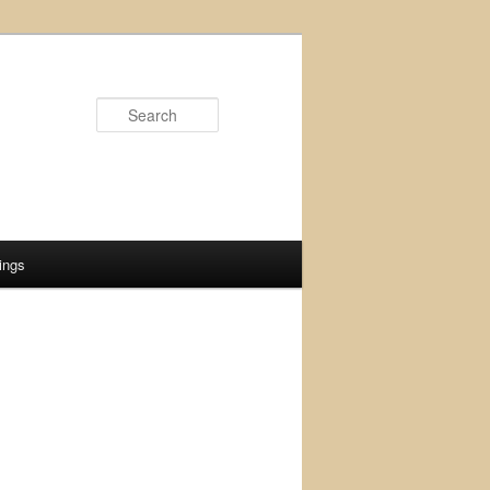
Search
ings