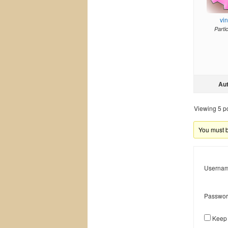
vi
Parti
Au
Viewing 5 pos
You must be
Usernam
Passwor
Keep 