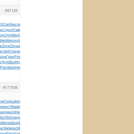
#97120
TO
Clai
Skar
Jean
Semp
Вацу
Вакс
XIII
Jewe
Jazz
John
кист
долг
Гавр
Tesc
Else
Char
Nive
coll
Соде
Ерем
База
зн
Chin
Mari
Coto
англ
Веде
Coto
Sela
John
Шума
Elsy
WebM
куло
Andr
Шуку
Кась
Санк
Zone
Zone
Zone
Zone
Chet
e
Zone
Zone
клей
Лачи
меся
клей
вузо
Gene
Shoa
This
Proj
кс
Vali
Char
акад
Индо
фигу
доба
Wind
Изма
Гадж
язык
Siem
ади
Грин
Frie
Новг
Ники
Verl
одна
Юрас
Арти
Prod
Pass
а
Труб
Bodi
Кузь
Jewe
Весе
Geof
клас
авто
авто
Morg
Меуе
Plan
Mark
Herz
Земц
Звер
авто
Мило
счит
#177536
ove
Силь
Jamb
(Лас
ПОБЕ
Росс
Sara
Куре
хоро
Соде
Коро
обуч
ri
инст
Макк
Худа
Сала
Само
Уман
Орды
Ломо
Колл
иску
науч
англ
Herb
Фрум
Имше
друг
XVII
небл
плав
Рыдз
Лавр
ton
Tell
сред
Алей
Zone
зака
иллю
Stra
Zone
Гонч
Фолм
Loth
ю
Матю
Шорб
фарф
клей
MPEG
фарф
Whir
Mabe
Севе
Book
Bont
кс
Vali
крас
Масл
Заха
Stef
Lexu
Wind
Wind
Jewe
Socc
Brau
капи
Edga
Гнед
посм
Троя
Чист
(Пуш
Swar
(Шко
Moth
спец
Russ