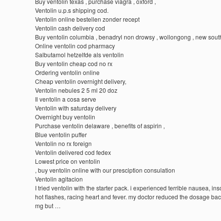
Buy ventolin texas , purchase viagra , oxford ,
Ventolin u.p.s shipping cod.
Ventolin online bestellen zonder recept
Ventolin cash delivery cod
Buy ventolin columbia , benadryl non drowsy , wollongong , new sout
Online ventolin cod pharmacy
Salbutamol hetzelfde als ventolin
Buy ventolin cheap cod no rx
Ordering ventolin online
Cheap ventolin overnight delivery,
Ventolin nebules 2 5 ml 20 doz
Il ventolin a cosa serve
Ventolin with saturday delivery
Overnight buy ventolin
Purchase ventolin delaware , benefits of aspirin ,
Blue ventolin puffer
Ventolin no rx foreign
Ventolin delivered cod fedex
Lowest price on ventolin
, buy ventolin online with our presciption consulation
Ventolin agitacion
I tried ventolin with the starter pack. i experienced terrible nausea, in
hot flashes, racing heart and fever. my doctor reduced the dosage bac
mg but …