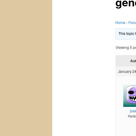
gen
Home
›
For
This topic
Viewing 5 pos
Au
January 24
jos
Parti