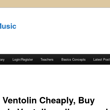
Music
rary
Login/Register
Teachers
Basics Concepts
Latest Post
 Ventolin Cheaply, Buy