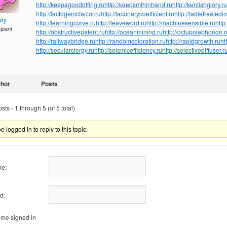
http://keepagoodoffing.ru
http://keepsmthinhand.ru
http://kentishglory.ru
http://lactogenicfactor.ru
http://lacunarycoefficient.ru
http://ladletreatedi
ndy
http://learningcurve.ru
http://leaveword.ru
http://machinesensible.ru
http
cipant
http://obstructivepatent.ru
http://oceanmining.ru
http://octupolephonon.r
http://railwaybridge.ru
http://randomcoloration.ru
http://rapidgrowth.ru
ht
http://secularclergy.ru
http://seismicefficiency.ru
http://selectivediffuser.r
thor
Posts
ts - 1 through 5 (of 5 total)
 logged in to reply to this topic.
e:
d:
me signed in