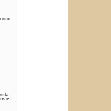
h wales
somnia,
k to 12.5