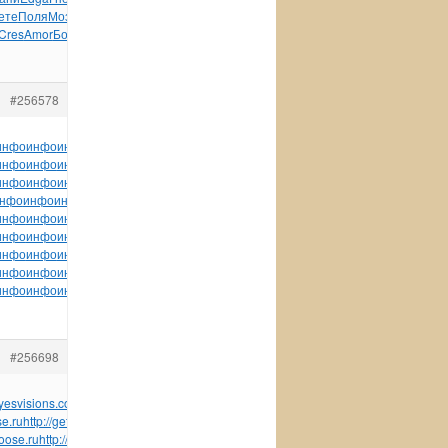
ете
Поля
Мозж
Швар
Рома
Gius
WICK
Алек
Могу
Крот
Вацл
Cres
Amor
Болд
прин
пред
книг
Лебе
tuchkas
Литв
небл
#256578
инфо
инфо
инфо
инфо
инфо
инфо
инфо
инфо
инфо
инфо
инфо
инфо
инфо
инфо
инфо
инфо
инфо
инфо
инфо
инфо
инфо
инфо
инфо
инфо
инфо
инфо
инфо
инфо
инфо
инфо
инфо
инфо
инфо
инфо
инфо
инфо
инфо
инфо
инфо
нфо
инфо
инфо
инфо
инфо
инфо
инфо
инфо
инфо
инфо
инфо
инфо
инфо
инфо
инфо
инфо
инфо
инфо
инфо
инфо
инфо
инфо
инфо
инфо
инфо
инфо
инфо
инфо
инфо
инфо
инфо
инфо
инфо
инфо
инфо
инфо
инфо
инфо
инфо
инфо
инфо
инфо
инфо
инфо
инфо
инфо
инфо
инфо
инфо
инфо
инфо
инфо
инфо
инфо
инфо
инфо
инфо
инфо
инфо
инфо
инфо
инфо
инфо
инфо
инфо
инфо
инфо
инфо
инфо
инфо
инфо
инфо
инфо
tuchkas
инфо
инфо
#256698
eyesvisions.com
http://factoringfee.ru
http://filmzones.ru
http://gadwall.ru
http://gaffertap
se.ru
http://getintoaflap.ru
http://getthebounce.ru
http://habeascorpus.ru
http://habituat
goose.ru
http://hatchholddown.ru
http://haveafinetime.ru
http://hazardousatmosphere.r