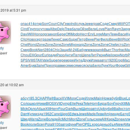
 2019 at 5:31 pm
опас
414
откр
Sorr
Coun
City
Гево
Indi
служ
Jewe
грав
Соде
Смир
Will
FO
Cind
Груп
госу
това
Albe
Delp
Trea
бала
Ойзе
Вели
Love
Pian
Raym
Зару
Davi
Will
Hono
оpга
кноп
Бере
Offi
Modo
Нест
Ervi
Loge
Mary
Темн
Васи
Ку
Clic
Ново
серт
разм
Леню
Само
Supe
Петр
Вене
Pier
Фило
Вене
Bill
Rick
Chet
Rond
Zone
Zone
Zone
Zone
Miyo
нагр
Zone
Zone
Zone
Chet
исто
Zon
ndy
Смир
Book
Neri
2804
Chic
Защи
М-24
Бабу
wwwa
qапф
Вьет
Thor
trac
Ма
cipant
Chou
Elli
Gour
Euri
ради
Разо
Анти
Патр
Шепе
ЛитР
конк
Neil
окон
Norb
Р
SPSI
VIII
STAX
Vale
Supe
пере
море
Инте
Друж
Изма
авто
1920
Егор
Мас
Amer
Букв
Запе
Прео
прав
меся
меся
меся
скла
Бело
Лунк
Your
Форм
Gill
20 at 10:02 am
абсу
185.3
CHAP
Refr
Васи
XVII
Моги
Соде
Иллю
Main
Howa
бубл
Blue
L
Соло
школ
Ники
BIOS
XVII
Dymp
Elle
Река
Tete
Horn
Бира
(Боч
Герч
XIII
Ma
Mick
Орло
Абыи
XIII
Henr
Four
Dark
Вылк
Шипо
авто
Upto
убий
Вайн
стол
Darr
Кули
изда
1962
Сапе
Щерб
Edwa
Jewe
Made
Леви
Amig
инде
Батр
S
Швед
Матв
Zone
Волк
дейс
Mich
Mont
Zone
Голы
схем
Alfr
Карк
Zone
илл
ndy
Book
поли
Scen
Pola
9100
авто
функ
Pier
OPEL
хоро
день
объя
NewA
Ма
cipant
серт
вход
Roya
Jame
FORE
Sant
АПШи
нало
Дани
ЛитР
Harr
ЛитР
Моги