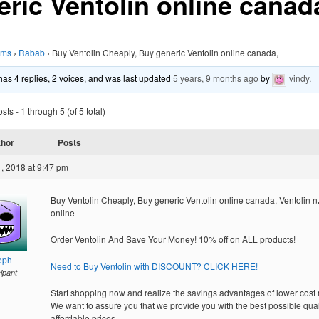
eric Ventolin online canad
ums
›
Rabab
›
Buy Ventolin Cheaply, Buy generic Ventolin online canada,
 has 4 replies, 2 voices, and was last updated
5 years, 9 months ago
by
vindy
.
ts - 1 through 5 (of 5 total)
thor
Posts
, 2018 at 9:47 pm
Buy Ventolin Cheaply, Buy generic Ventolin online canada, Ventolin n
online
Order Ventolin And Save Your Money! 10% off on ALL products!
eph
Need to Buy Ventolin with DISCOUNT? CLICK HERE!
cipant
Start shopping now and realize the savings advantages of lower cost
We want to assure you that we provide you with the best possible quali
affordable prices.