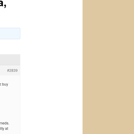
a,
#2839
z buy
 meds.
ty at