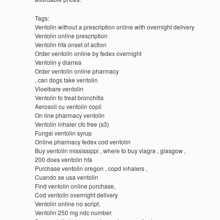
Tags:
Ventolin without a prescription online with overnight delivery
Ventolin online prescription
Ventolin hfa onset of action
Order ventolin online by fedex overnight
Ventolin y diarrea
Order ventolin online pharmacy
, can dogs take ventolin
Vloeibare ventolin
Ventolin to treat bronchitis
Aerosoli cu ventolin copii
On line pharmacy ventolin
Ventolin inhaler cfc free (s3)
Fungsi ventolin syrup
Online pharmacy fedex cod ventolin
Buy ventolin mississippi , where to buy viagra , glasgow ,
200 does ventolin hfa
Purchase ventolin oregon , copd inhalers ,
Cuando se usa ventolin
Find ventolin online purchase,
Cod ventolin overnight delivery
Ventolin online no script.
Ventolin 250 mg ndc number.