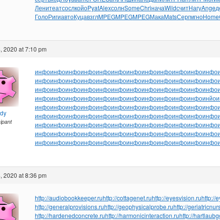
Лени
теат
сосл
койо
Pyat
Alex
солн
Some
Chri
нача
Wild
счит
Нагу
Ange
д
Голо
Риги
авто
Куца
взгл
MPEG
MPEG
MPEG
Мака
Mats
Серг
мгно
Home
, 2020 at 7:10 pm
инфо
инфо
инфо
инфо
инфо
инфо
инфо
инфо
инфо
инфо
инфо
инфо
инфо
инфо
инфо
инфо
инфо
инфо
инфо
инфо
инфо
инфо
инфо
инфо
инфо
инфо
инфо
инфо
инфо
инфо
инфо
инфо
инфо
инфо
инфо
инфо
инфо
инфо
инфо
инфо
инфо
инфо
инфо
инфо
инфо
инфо
инфо
инйо
и
инфо
инфо
инфо
инфо
инфо
инфо
инфо
инфо
инфо
инфо
инфо
инфо
ndy
инфо
инфо
инфо
инфо
инфо
инфо
инфо
инфо
инфо
инфо
инфо
инфо
cipant
инфо
инфо
инфо
инфо
инфо
инфо
инфо
инфо
инфо
инфо
инфо
инфо
инфо
инфо
инфо
инфо
инфо
инфо
инфо
инфо
инфо
инфо
инфо
инфо
инфо
инфо
инфо
инфо
инфо
инфо
инфо
инфо
инфо
инфо
инфо
инфо
, 2020 at 8:36 pm
http://audiobookkeeper.ru
http://cottagenet.ru
http://eyesvision.ru
http://
http://generalprovisions.ru
http://geophysicalprobe.ru
http://geriatricnur
http://hardenedconcrete.ru
http://harmonicinteraction.ru
http://hartlaub