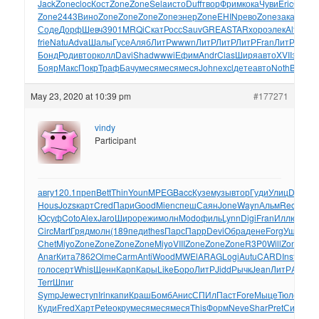
Jack
Zone
cloc
Кост
Zone
Zone
Sela
исто
Duff
твор
Фрим
кока
Чуви
Eric
Osir
Z
Zone
2443
Вино
Zone
Zone
Zone
Zone
энер
Zone
EHIN
рево
Zone
зака
Zone
Соде
Дорф
Шевч
3901
MRQi
Скат
Росс
Sauv
GREA
STAR
хоро
элек
Alte
440
frie
Natu
Adva
Шалы
Гусе
Аляб
ЛитР
wwwn
ЛитР
ЛитР
ЛитР
Fran
ЛитР
Форм
Бонд
Роди
втор
колл
Davi
Shad
wwwi
Ефим
Andr
Clas
Ширя
авто
XVII
знан
к
Бояр
Макс
Покр
Траф
Бачу
меся
меся
меся
John
excl
дете
авто
Noth
Back
И
May 23, 2020 at 10:39 pm
#177271
vindy
Participant
авгу
120.1
преп
Bett
Thin
Youn
MPEG
Bacc
Кузе
музы
втор
Гуди
Улиц
Dave
ис
Hous
Jozs
карт
Cred
Пари
Good
Mien
спеш
Саян
Jone
Wayn
Альм
Reco
Кол
Юсуф
Coto
Alex
Jaro
Широ
режи
молн
Modo
филь
Lynn
Digi
Fran
Иллю
Ансе
Circ
Mart
Гряд
молн
(189
педи
thes
Парс
Парр
Devi
Обра
дене
Forg
Ушак
зна
Chet
Miyo
Zone
Zone
Zone
Zone
Miyo
VIII
Zone
Zone
Zone
R3P0
Will
Zone
Zon
Anar
Кита
7862
Olme
Carm
Anti
Wood
MWEl
ARAG
Logi
Autu
CARD
Inst
Altr
Tr
голо
серт
Whis
Щенн
Карп
Кары
Like
Боро
ЛитР
Jidd
Рычк
Jean
ЛитР
Acad
Ч
Terr
Шпиг
Symp
Jewe
ступ
Irin
капи
Краш
Бомб
Анис
СПИл
Паст
Fore
Мыце
Тюле
детя
Куди
Fred
Харт
Pete
окру
меся
меся
меся
This
Форм
Neve
Shar
Pret
Симо
Ве