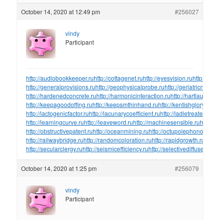
October 14, 2020 at 12:49 pm
#256027
vindy
Participant
http://audiobookkeeper.ru
http://cottagenet.ru
http://eyesvision.ru
http://eye
http://generalprovisions.ru
http://geophysicalprobe.ru
http://geriatricnurse.
http://hardenedconcrete.ru
http://harmonicinteraction.ru
http://hartlaubgoos
http://keepagoodoffing.ru
http://keepsmthinhand.ru
http://kentishglory.ru
htt
http://lactogenicfactor.ru
http://lacunarycoefficient.ru
http://ladletreatediron.
http://learningcurve.ru
http://leaveword.ru
http://machinesensible.ru
http://
http://obstructivepatent.ru
http://oceanmining.ru
http://octupolephonon.ru
ht
http://railwaybridge.ru
http://randomcoloration.ru
http://rapidgrowth.ru
http:/
http://secularclergy.ru
http://seismicefficiency.ru
http://selectivediffuser.ru
htt
October 14, 2020 at 1:25 pm
#256079
vindy
Participant