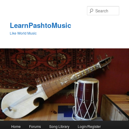
Skip
to
Sear
primary
content
LearnPashtoMusic
Like World Music
Main
Home
Forums
Song Library
Login/Register