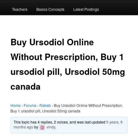
menu
Teachers
Basics Concepts
Latest Postings
Buy Ursodiol Online
Without Prescription, Buy 1
ursodiol pill, Ursodiol 50mg
canada
Home
›
Forums
›
Rabab
›
Buy Ursodiol Online Without Prescription,
Buy 1 ursodiol pill, Ursodiol 50mg canada
This topic has 4 replies, 2 voices, and was last updated
5 years, 9
months ago
by
vindy
.