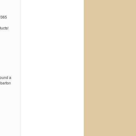
/365
ucts!
 found a
 barton