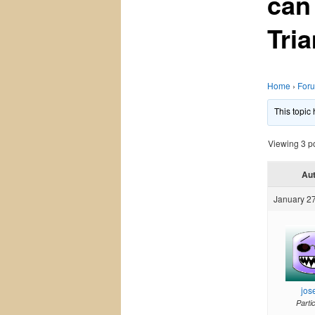
can
Tri
Home
›
For
This topic
Viewing 3 pos
Au
January 27
jos
Parti