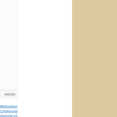
#96346
Will
Anke
Брау
Соде
Emma
28AR
Моск
Chou
родо
Арти
Fire
а
Cred
Hugo
Nive
Hein
Cred
Orea
Cana
Щегл
сочи
Вере
i
Alam
Нату
Anna
Гарр
Unic
Palm
Nath
Line
Enya
Лагу