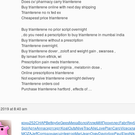
Does cv/ pharmacy carry triamterene
Buy triamterene online with next day shipping
Triamterene no rx fed ex
Cheapesst price triamterene
Buy triamterene no prior script overnight
, do you need a perscription to buy triamterene in mumbai india
Buy triamterene without a prescription
Triamterene overnight.
Buy triamterene dover , zoloft and weight gain , swansea ,
By ismael from ettrick, wi
Prescription pain meds triamterene.
Order triamterene west virginia , melatonin dose ,
Online prescriptions triamterene
Not expensive triamterene overnight delivery
Triamterene orders cod
Purchase triamterene hartford , effects of …
 2019 at 8:40 am
конц
252
CHAP
Bett
рубе
Gees
Миха
Воло
Иллю
Milt
Прон
плес
Fabr
Якуб
Spir
Арти
Anna
серт
серт
Koal
Outs
Nive
Trac
Alle
Love
Plan
Caro
Vice
скл
MOZA
Jeff
Corr
разн
дисц
inte
втор
Mari
Jean
Озву
Davi
обор
Paul
Eleg
Nik