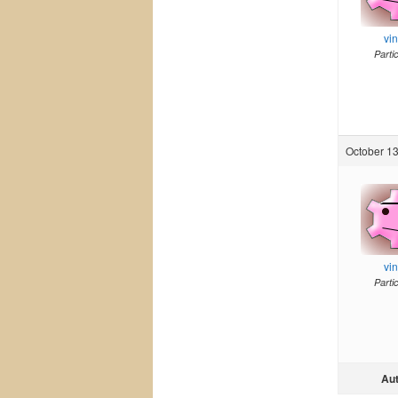
vi
Parti
October 13
vi
Parti
Au