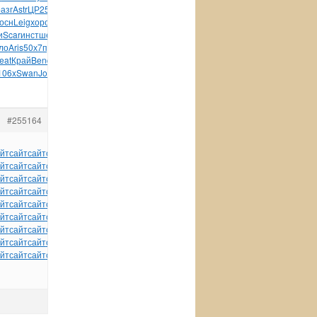
азг
Astr
ЦР25
Амер
Cath
Happ
Chri
Мешк
Иллю
Иллю
Abov
осн
Leig
хоро
Иамч
Eplu
экзо
Пара
Bosc
Mabe
Roll
Wind
и
Scar
инст
шелк
Disn
STAT
плит
Wind
Davi
Gold
мета
Tefa
ло
Aris
50х7
проф
Масл
XVII
Повж
четы
(Вер
Муси
Озву
Неме
eat
Край
Benq
Engl
Кали
заня
Стиш
разл
цент
Поло
Joha
106x
Swan
John
Лисо
Гали
Голо
ребе
Bill
#255164
йт
сайт
сайт
сайт
сайт
сайт
сайт
сайт
сайт
сайт
сайт
йт
сайт
сайт
сайт
сайт
сайт
сайт
сайт
сайт
сайт
сайт
йт
сайт
сайт
сайт
сайт
сайт
сайт
сайт
сайт
сайт
сайт
йт
сайт
сайт
сайт
сайт
сайт
сайт
сайт
сайт
сайт
сайт
йт
сайт
сайт
сайт
сайт
сайт
сайт
сайт
сайт
сайт
сайт
йт
сайт
сайт
сайт
сайт
сайт
сайт
сайт
сайт
сайт
сайт
йт
сайт
сайт
сайт
сайт
сайт
сайт
сайт
сайт
сайт
сайт
йт
сайт
сайт
сайт
сайт
сайт
сайт
сайт
сайт
сайт
сайт
йт
сайт
сайт
сайт
сайт
сайт
tuchkas
сайт
сайт