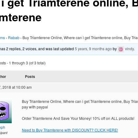
 i get Triamterene online, 
amterene
ums
›
Rabab
›
Buy Triamterene Online, Where can i get Triamterene online, Buy Tri
 has 2 replies, 2 voices, and was last updated
5 years, 9 months ago
by
vindy
.
ts - 1 through 3 (of 3 total)
thor
Posts
, 2018 at 10:00 am
Buy Triamterene Online, Where can i get Triamterene online, Buy Tri
pay with paypal
Order Triamterene And Save Your Money! 10% off on ALL products!
eph
Need to Buy Triamterene with DISCOUNT? CLICK HERE!
cipant