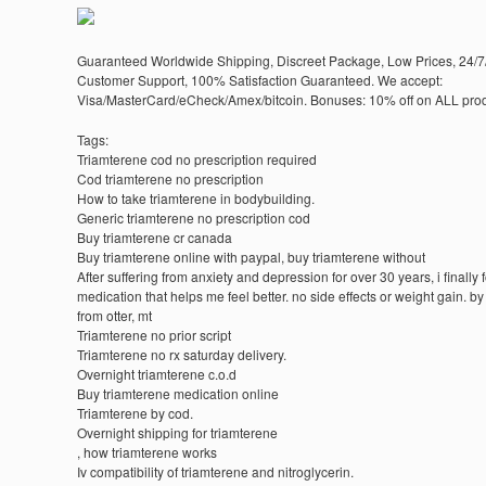
Guaranteed Worldwide Shipping, Discreet Package, Low Prices, 24/7
Customer Support, 100% Satisfaction Guaranteed. We accept:
Visa/MasterCard/eCheck/Amex/bitcoin. Bonuses: 10% off on ALL prod
Tags:
Triamterene cod no prescription required
Cod triamterene no prescription
How to take triamterene in bodybuilding.
Generic triamterene no prescription cod
Buy triamterene cr canada
Buy triamterene online with paypal, buy triamterene without
After suffering from anxiety and depression for over 30 years, i finally
medication that helps me feel better. no side effects or weight gain. by
from otter, mt
Triamterene no prior script
Triamterene no rx saturday delivery.
Overnight triamterene c.o.d
Buy triamterene medication online
Triamterene by cod.
Overnight shipping for triamterene
, how triamterene works
Iv compatibility of triamterene and nitroglycerin.