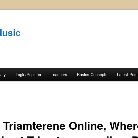
Music
rary
Login/Register
Teachers
Basics Concepts
Latest Post
 Triamterene Online, Wher