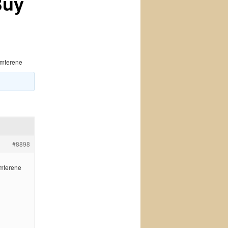
Buy
amterene
#8898
amterene