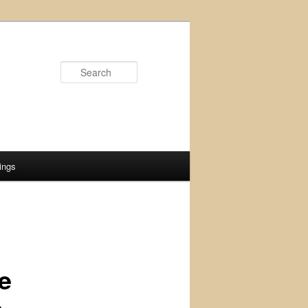
Search
ings
e