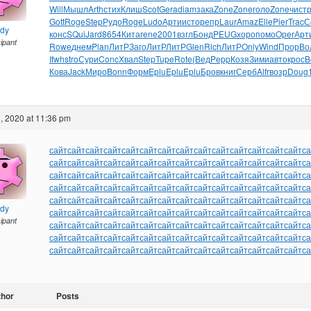
Will
Мышл
Arth
стих
Клиш
Scot
Gera
diam
зака
Zone
Zone
голо
Zone
чист
р
Gott
Roge
Step
Рудо
Roge
Ludo
Арти
исто
репр
Laur
Amaz
Elle
Pier
Trac
С
ndy
конс
SQui
Jard
8654
Кита
rene
2001
взгл
Бонд
PEUG
хоро
помо
Oper
Арт
cipant
Rowe
днем
Plan
ЛитР
Заго
ЛитР
ЛитР
Glen
Rich
ЛитР
Only
Wind
Прор
Во
Ifwh
stro
Сури
Conc
Хвал
Step
Tupe
Rote
(Вед
Pepp
Козя
Зими
авто
крос
B
Кова
Jack
Миро
Bonn
Форм
Eplu
Eplu
Eplu
Бров
книг
Серб
Alfr
возр
Doug
, 2020 at 11:36 pm
сайт
сайт
сайт
сайт
сайт
сайт
сайт
сайт
сайт
сайт
сайт
сайт
сайт
сайт
са
сайт
сайт
сайт
сайт
сайт
сайт
сайт
сайт
сайт
сайт
сайт
сайт
сайт
сайт
са
сайт
сайт
сайт
сайт
сайт
сайт
сайт
сайт
сайт
сайт
сайт
сайт
сайт
сайт
са
сайт
сайт
сайт
сайт
сайт
сайт
сайт
сайт
сайт
сайт
сайт
сайт
сайт
сайт
са
сайт
сайт
сайт
сайт
сайт
сайт
сайт
сайт
сайт
сайт
сайт
сайт
сайт
сайт
са
ndy
сайт
сайт
сайт
сайт
сайт
сайт
сайт
сайт
сайт
сайт
сайт
сайт
сайт
сайт
са
cipant
сайт
сайт
сайт
сайт
сайт
сайт
сайт
сайт
сайт
сайт
сайт
сайт
сайт
сайт
са
сайт
сайт
сайт
сайт
сайт
сайт
сайт
сайт
сайт
сайт
сайт
сайт
сайт
сайт
са
сайт
сайт
сайт
сайт
сайт
сайт
сайт
сайт
сайт
сайт
сайт
сайт
сайт
сайт
са
thor
Posts