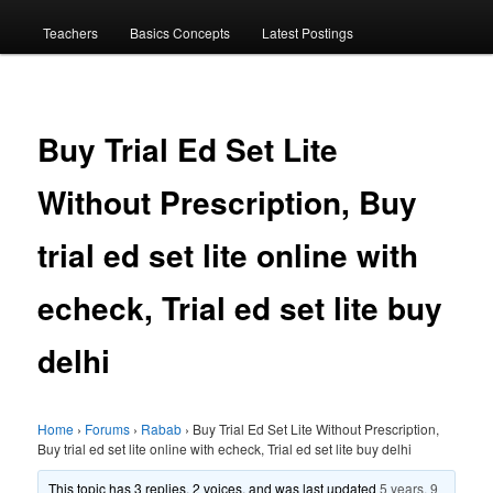
menu
Teachers
Basics Concepts
Latest Postings
Buy Trial Ed Set Lite
Without Prescription, Buy
trial ed set lite online with
echeck, Trial ed set lite buy
delhi
Home
›
Forums
›
Rabab
›
Buy Trial Ed Set Lite Without Prescription,
Buy trial ed set lite online with echeck, Trial ed set lite buy delhi
This topic has 3 replies, 2 voices, and was last updated
5 years, 9