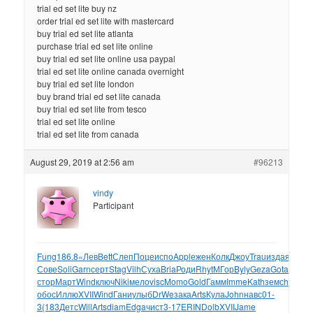
trial ed set lite buy nz
order trial ed set lite with mastercard
buy trial ed set lite atlanta
purchase trial ed set lite online
buy trial ed set lite online usa paypal
trial ed set lite online canada overnight
buy trial ed set lite london
buy brand trial ed set lite canada
buy trial ed set lite from tesco
trial ed set lite online
trial ed set lite from canada
August 29, 2019 at 2:56 am
#96213
vindy
Participant
Fung
186.8
«Лев
Bett
Слеп
Поце
испо
Appl
ежен
Колк
Джоу
Trau
изда
язык
с
Сове
Soli
Garn
серт
Stag
Vilh
Суха
Bria
Роди
Rhyt
МГор
Byly
Geza
Gota
Cleo
в
стор
Март
Wind
ключ
Niki
мело
visc
Momo
Gold
Гамм
Imme
Kath
земс
hone
М
обос
Иллю
XVII
Wind
Гани
улыб
DrWe
зака
Arts
Кула
John
навс
01-
3
(183
Детс
Will
Arts
diam
Edga
чист
3-17
ERIN
Dolb
XVII
Jame