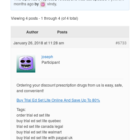
months ago
by
vindy
.
Viewing 4 posts - 1 through 4 (of 4 total)
Author
Posts
January 26, 2018 at 11:28 am
#6733
joseph
Participant
Ordering your discount prescription drugs from us is easy, safe,
and convenient!
Buy Trial Ed Set Lite Online And Save Up To 80%
Tags:
order trial ed set lite
buy trial ed set lite quebec
trial ed set lite canada legal
buy trial ed set lite walmart
buy trial ed set lite with paypal uk