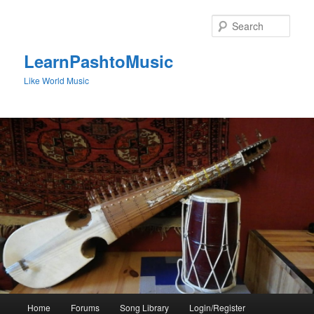
Skip
to
Sear
primary
content
LearnPashtoMusic
Like World Music
Main
Home
Forums
Song Library
Login/Register