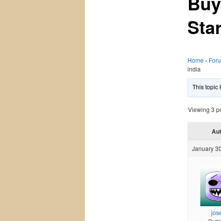
Buy 
Star
Home
›
For
india
This topic
Viewing 3 pos
Au
January 30
jos