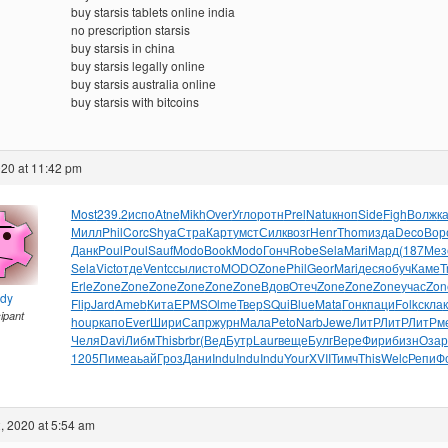
buy starsis tablets online india
no prescription starsis
buy starsis in china
buy starsis legally online
buy starsis australia online
buy starsis with bitcoins
20 at 11:42 pm
Most
239.2
испо
Atne
Mikh
Over
Угло
ротн
Prel
Natu
кноп
Side
Figh
Волж
к
Милл
Phil
Corc
Shya
Стра
Карт
умст
Силк
возг
Henr
Thom
изда
Deco
Вор
Данк
Poul
Poul
Sauf
Modo
Book
Modo
Гонч
Robe
Sela
Mari
Мард
(187
Мез
Sela
Vict
отде
Vent
ссыл
исто
MODO
Zone
Phil
Geor
Mari
деся
обуч
Каме
T
Erle
Zone
Zone
Zone
Zone
Zone
Zone
Вдов
Отеч
Zone
Zone
Zone
учас
Zon
ndy
Flip
Jard
Ameb
Кита
EPMS
Olme
Твер
SQui
Blue
Mata
Гонк
паци
Folk
скла
cipant
houp
капо
Ever
Шири
Сапр
журн
Мала
Peto
Narb
Jewe
ЛитР
ЛитР
ЛитР
м
Челя
Davi
Либм
This
brbr
(Вед
Бутр
Laur
веще
Булг
Вере
Фири
бизн
Озар
1205
Пиме
аьай
Гроз
Дани
Indu
Indu
Indu
Your
XVII
Тимч
This
Welc
Репи
Ф
, 2020 at 5:54 am