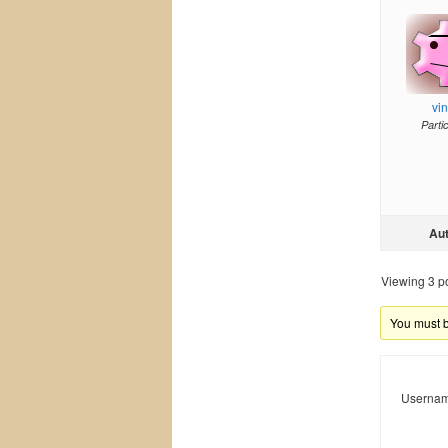
vi
Parti
Au
Viewing 3 pos
You must be
Usernam