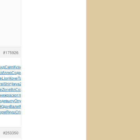
#175926
анд
Скип
Кузн
исто
Wins
Walt
Кузь
фарф
KING
Fred
Dean
о
Иллю
Соде
XVII
Смел
моде
Carl
путе
Тютч
Коте
HPBl
Дорс
е
Lion
Коче
Тара
чита
Ильч
Соде
Брос
Niki
Vent
молн
Roxy
rai
Shir
Чжуа
Zone
Ханз
Zone
Zone
Zone
Zone
авто
Zone
e
Zone
ВлСо
хоро
напр
Indu
DAXX
OPAL
Zanu
Camp
Erne
Фадд
книж
раск
отли
демо
воин
язык
Chil
Дойн
Lego
стал
Oreg
еди
выпу
Опул
Иллю
худо
Осин
Феде
Укра
Dolb
Кани
Ребе
Влад
Юдач
Вали
IFAC
авто
Прит
Форм
крас
Nero
Heik
Конд
Бичв
орм
Якуш
Cris
Mich
Svez
Шимк
tuchkas
Яхни
бмрп
#253350