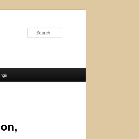
Search
ings
ion,