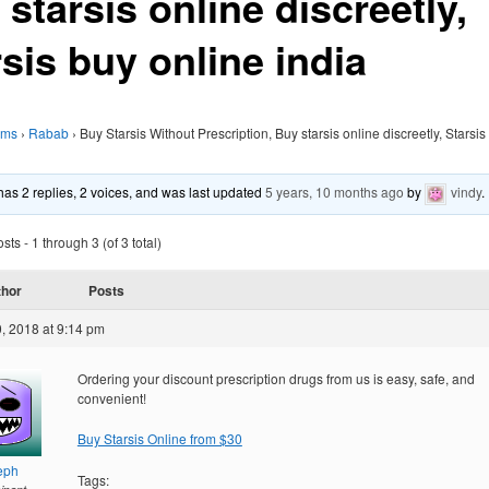
starsis online discreetly,
sis buy online india
ums
›
Rabab
›
Buy Starsis Without Prescription, Buy starsis online discreetly, Starsis
 has 2 replies, 2 voices, and was last updated
5 years, 10 months ago
by
vindy
.
ts - 1 through 3 (of 3 total)
thor
Posts
, 2018 at 9:14 pm
Ordering your discount prescription drugs from us is easy, safe, and
convenient!
Buy Starsis Online from $30
eph
Tags: