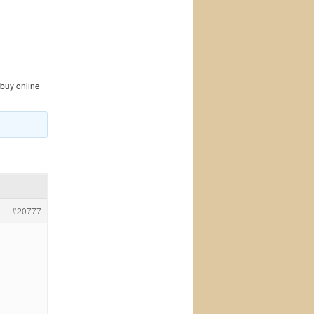
 buy online
#20777