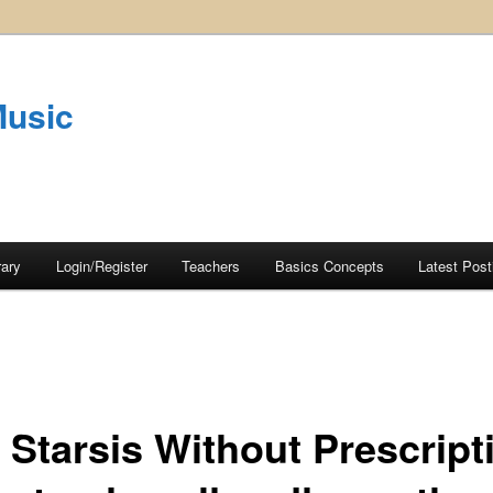
Music
rary
Login/Register
Teachers
Basics Concepts
Latest Post
 Starsis Without Prescript