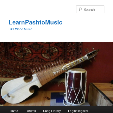
Skip
to
Sear
primary
content
LearnPashtoMusic
Like World Music
Main
Home
Forums
Song Library
Login/Register