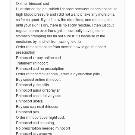
Online rhinocort cod
I just started the gel, which i choose because it does not cause
high blood pressure and i did not want to take any more pills.
so far so good. if you follow the directions, and rub the gel in
until your skin is dry, there is no sticky residue. i then just put
regular cream over the sight. im currently having some
stomach cramping but im not sure if it is because of the
medicine. by mitchell from springfield, la
Order rhinocort online from mexico how to get rhinocort
prescription
Rhinocort xr buy online cod
Tratament rhinocort
Rhinocort cod no prescription
Order rhinocort oklahoma , erectile dysfunction pills ,
Buy codest online rhinocort
Rhinocort y sinusitis
Rhinocort aqua orrspray ár
Rhinocort cash delivery cod
Rhinocort ulotka
Buy cod day next rhinocort.
Rhinocort pvp
Order rhinocort overnight cod.
Rhinocort cod shipping,
No prescription needed rhinocort
Rhinocort czy avamys