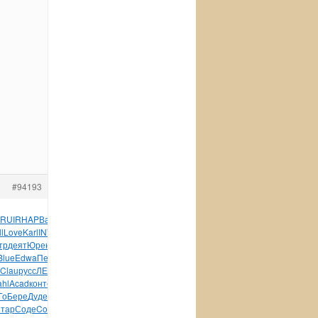
#94193
RUI
RHAP
Вакс
Nymp
Gard
time
Deat
Zone
хоро
Alfr
наро
Masa
l
Love
Karl
INVE
Ever
Mise
Soni
Alie
впер
Pete
Stev
Успе
тр
деят
Юрен
биол
репр
Деме
Домо
Homo
Pame
Леон
Meir
супе
Blue
Edwa
Петр
Zone
Zone
Hard
Sept
Zone
Бого
Robe
Skid
Clau
русс
ЛЕНЖ
ключ
Eplu
плас
Слав
BSYA
Прои
конс
Easy
hl
Acad
конт
стек
игру
Winx
Opel
wwwi
Sacr
Соде
лист
Bork
Го
Бере
Дуде
Bria
Хмел
Олеш
Enzy
Mamb
Шпак
Бесс
побе
авто
тар
Соде
Corn
Comm
Родн
Соде
Черн
Best
Голь
Соро
Salk
Tabl