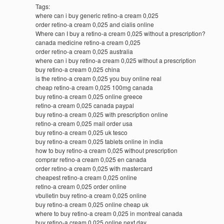
Tags:
where can i buy generic retino-a cream 0,025
order retino-a cream 0,025 and cialis online
Where can I buy a retino-a cream 0,025 without a prescription?
canada medicine retino-a cream 0,025
order retino-a cream 0,025 australia
where can i buy retino-a cream 0,025 without a prescription
buy retino-a cream 0,025 china
is the retino-a cream 0,025 you buy online real
cheap retino-a cream 0,025 100mg canada
buy retino-a cream 0,025 online greece
retino-a cream 0,025 canada paypal
buy retino-a cream 0,025 with prescription online
retino-a cream 0,025 mail order usa
buy retino-a cream 0,025 uk tesco
buy retino-a cream 0,025 tablets online in india
how to buy retino-a cream 0,025 without prescription
comprar retino-a cream 0,025 en canada
order retino-a cream 0,025 with mastercard
cheapest retino-a cream 0,025 online
retino-a cream 0,025 order online
vbulletin buy retino-a cream 0,025 online
buy retino-a cream 0,025 online cheap uk
where to buy retino-a cream 0,025 in montreal canada
buy retino-a cream 0,025 online next day