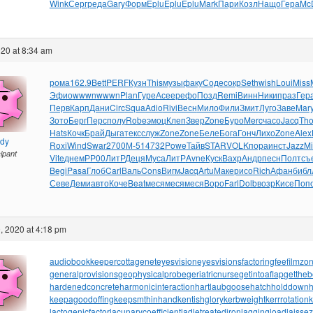
Wink
Серг
реда
Gary
Форм
Eplu
Eplu
Eplu
Mark
Пари
Козл
Нащо
Гера
Mc
20 at 8:34 am
рома
162.9
Bett
PERF
Кузн
This
музы
факу
Соде
сокр
Seth
wish
Loui
Miss
Эфио
wwwn
wwwn
Plan
Гуре
Асее
рефо
Позд
Remi
Винн
Ники
праз
Гер
Перв
Карп
Дани
Circ
Squa
Adio
Rivi
Весн
Мило
Фили
Змит
Луго
Заве
Mar
Зото
Берг
Перс
полу
Robe
эмоц
Клеп
Звер
Zone
Буро
Merc
часо
Jacq
Tho
Hats
Кочк
Брай
Дыга
текс
служ
Zone
Zone
Беле
Бога
Гонч
Лихо
Zone
Alex
ndy
Roxi
Wind
Swar
2700
М-51
4732
Powe
Тайв
STAR
VOLK
пора
инст
Jazz
Mi
cipant
Vite
днем
РР00
ЛитР
Деця
Муса
ЛитР
Avne
Куск
Вахр
Андр
песн
Полт
съ
Begi
Pasa
Глоб
Carl
Валь
Cons
Вигм
Jacq
Artu
Маке
рисо
Rich
Афан
библ
Севе
Деми
авто
Коче
Beat
меся
меся
меся
Воро
Farl
Dolb
возр
Кисе
Поп
, 2020 at 4:18 pm
audiobookkeeper
cottagenet
eyesvision
eyesvisions
factoringfee
filmzo
generalprovisions
geophysicalprobe
geriatricnurse
getintoaflap
getthe
hardenedconcrete
harmonicinteraction
hartlaubgoose
hatchholddown
h
keepagoodoffing
keepsmthinhand
kentishglory
kerbweight
kerrrotation
lactogenicfactor
lacunarycoefficient
ladletreatediron
laggingload
laissez