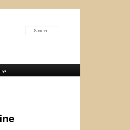
Search
ings
ine