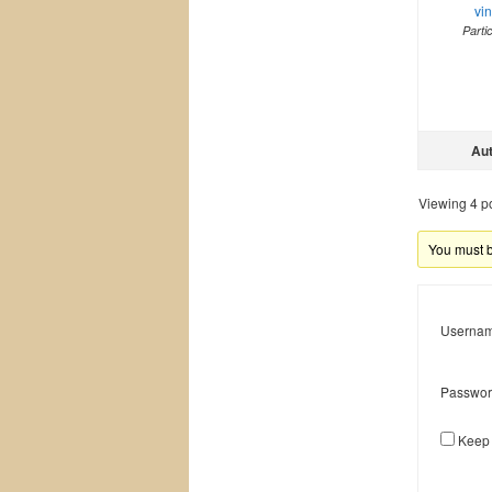
vi
Parti
Au
Viewing 4 pos
You must be
Usernam
Passwor
Keep 