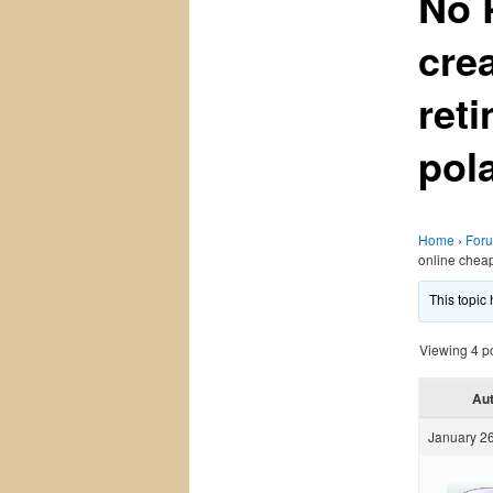
No 
cre
ret
pol
Home
›
For
online cheap
This topic
Viewing 4 pos
Au
January 26