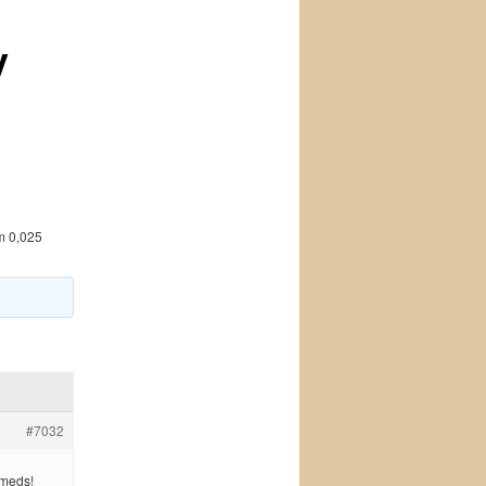
y
m 0,025
#7032
 meds!