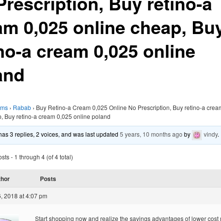
Prescription, Buy retino-a
am 0,025 online cheap, Bu
ino-a cream 0,025 online
and
ums
›
Rabab
›
Buy Retino-a Cream 0,025 Online No Prescription, Buy retino-a crea
, Buy retino-a cream 0,025 online poland
 has 3 replies, 2 voices, and was last updated
5 years, 10 months ago
by
vindy
.
ts - 1 through 4 (of 4 total)
thor
Posts
, 2018 at 4:07 pm
Start shopping now and realize the savings advantages of lower cost