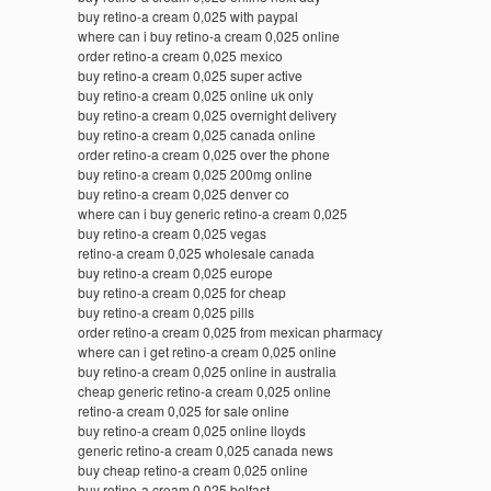
buy retino-a cream 0,025 with paypal
where can i buy retino-a cream 0,025 online
order retino-a cream 0,025 mexico
buy retino-a cream 0,025 super active
buy retino-a cream 0,025 online uk only
buy retino-a cream 0,025 overnight delivery
buy retino-a cream 0,025 canada online
order retino-a cream 0,025 over the phone
buy retino-a cream 0,025 200mg online
buy retino-a cream 0,025 denver co
where can i buy generic retino-a cream 0,025
buy retino-a cream 0,025 vegas
retino-a cream 0,025 wholesale canada
buy retino-a cream 0,025 europe
buy retino-a cream 0,025 for cheap
buy retino-a cream 0,025 pills
order retino-a cream 0,025 from mexican pharmacy
where can i get retino-a cream 0,025 online
buy retino-a cream 0,025 online in australia
cheap generic retino-a cream 0,025 online
retino-a cream 0,025 for sale online
buy retino-a cream 0,025 online lloyds
generic retino-a cream 0,025 canada news
buy cheap retino-a cream 0,025 online
buy retino-a cream 0,025 belfast