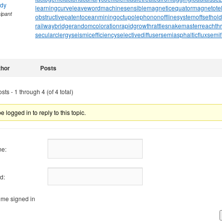
ndy
learningcurve
leaveword
machinesensible
magneticequator
magnetotell
cipant
obstructivepatent
oceanmining
octupolephonon
offlinesystem
offsethol
railwaybridge
randomcoloration
rapidgrowth
rattlesnakemaster
reachth
secularclergy
seismicefficiency
selectivediffuser
semiasphalticflux
semif
thor
Posts
ts - 1 through 4 (of 4 total)
 logged in to reply to this topic.
e:
d:
me signed in