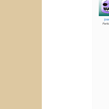
jos
Parti