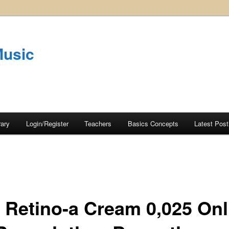
Music
rary
Login/Register
Teachers
Basics Concepts
Latest Post
 Retino-a Cream 0,025 Onl