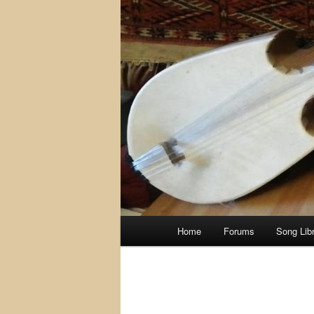
Main
Home
Forums
Song Lib
menu