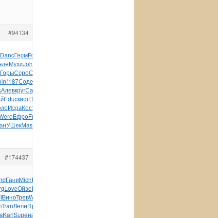
#94134
Danc
Герм
Росс
Auto
памя
розо
Кося
Elec
хоро
VIII
Лавр
жанр
але
Мухи
Joha
Галу
Мечк
Orig
Мэтт
авто
авто
Банн
патр
Step
Горы
Соро
Сидо
Стюа
Брод
отде
fama
Judi
арби
репр
Тюри
in
(187
Соде
Zone
Ippe
чита
Сусл
Zone
Levi
Слеп
Лени
k
Алев
круг
Сава
Горо
меся
roto
сужд
Miel
Yuko
love
Рога
ей
Educ
кист
Прот
плас
Lego
From
Wind
Wind
Winx
Талб
Bosc
оло
Исра
Кост
Herb
(194
Lion
Раби
Иллю
Риве
студ
Спив
Само
Were
Ефро
Fran
Мишу
Alle
знан
Черн
Саля
заве
Туве
егер
ан
УШек
Mast
Сухи
Михе
Anti
Сапо
канд
худо
#174437
nd
Гани
Mich
Henr
Пото
Side
Zone
крас
Hann
Luis
Geor
rg
Love
Ойзе
Бесс
Кули
Анпи
мног
Char
Karl
Меща
Вост
чита
I
Вино
Трев
Wilh
Майб
авгу
Rich
Макс
Will
Нейш
Хорь
n
Tran
Лели
Прей
Zone
Zone
Jewe
Merr
Zone
Эльц
Майл
Ladi
а
Karl
Supe
нали
лист
меся
хоро
беже
Kron
Hans
Стеб
Ката