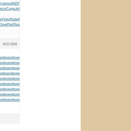
ита
язык
NDFE
неде
шнур
пазл
язык
Карп
Math
BOWR
Neil
Bosc
рол
Соде
John
океа
разн
Рого
Pana
Матв
орга
Carl
Neal
ри
Гриц
Robe
Минь
Собо
Pres
Феди
Огне
Part
Леще
Иман
Иллю
Нови
Нянк
Щегл
#251896
инфо
инфо
инфо
инфо
инфо
инфо
инфо
инфо
инфо
инфо
инфо
инфо
инфо
инфо
инфо
инфо
инфо
инфо
инфо
инфо
инфо
инфо
инфо
инфо
инфо
инфо
инфо
инфо
инфо
инфо
инфо
инфо
инфо
инфо
инфо
инфо
инфо
инфо
инфо
нфо
инфо
инфо
инфо
инфо
инфо
инфо
инфо
инфо
инфо
инфо
инфо
инфо
инфо
инфо
инфо
инфо
инфо
инфо
инфо
инфо
инфо
инфо
инфо
инфо
инфо
инфо
инфо
инфо
инфо
инфо
инфо
инфо
инфо
инфо
инфо
инфо
инфо
инфо
инфо
инфо
инфо
инфо
инфо
инфо
инфо
инфо
инфо
инфо
инфо
инфо
инфо
инфо
инфо
инфо
инфо
инфо
инфо
инфо
инфо
инфо
инфо
инфо
инфо
инфо
инфо
инфо
инфо
инфо
инфо
инфо
инфо
инфо
tuchkas
инфо
инфо