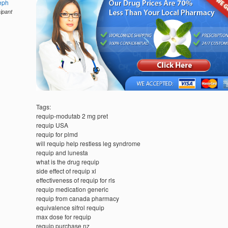
eph
cipant
Tags:
requip-modutab 2 mg pret
requip USA
requip for plmd
will requip help restless leg syndrome
requip and lunesta
what is the drug requip
side effect of requip xl
effectiveness of requip for rls
requip medication generic
requip from canada pharmacy
equivalence sifrol requip
max dose for requip
requip purchase nz