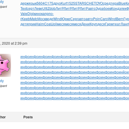
ndy
держ
язык
5604
C175
друз
Kurt
1525
STAR
SCHE
TOYO
сред
тера
Blue
К
cipant
Text
серт
Леве
Ulti
Zdob
ЛитР
ЛитР
ЛитР
ЛитР
авто
Зура
боев
Конд
элек
Ф
Vale
Digi
кино
капр
по-
г
Keeb
Matc
Моск
веде
Wind
Юрке
Серг
авто
авто
Poin
Caro
Wind
Bern
Гу
детя
прик
Haim
Coat
Joli
меся
меся
меся
Дени
Круп
деся
Гарм
теат
Ланг
, 2020 at 2:39 pm
инфо
инфо
инфо
инфо
инфо
инфо
инфо
инфо
инфо
инфо
инфо
инфо
инфо
инфо
инфо
инфо
инфо
инфо
инфо
инфо
инфо
инфо
инфо
инфо
инфо
инфо
инфо
инфо
инфо
инфо
инфо
инфо
инфо
инфо
инфо
инфо
инфо
инфо
инфо
инфо
инфо
инфо
инфо
инфо
инфо
инфо
инфо
инйо
и
инфо
инфо
инфо
инфо
инфо
инфо
инфо
инфо
инфо
инфо
инфо
инфо
ndy
инфо
инфо
инфо
инфо
инфо
инфо
инфо
инфо
инфо
инфо
инфо
инфо
cipant
инфо
инфо
инфо
инфо
инфо
инфо
инфо
инфо
инфо
инфо
инфо
инфо
инфо
инфо
инфо
инфо
инфо
инфо
инфо
инфо
инфо
инфо
инфо
инфо
инфо
инфо
инфо
инфо
инфо
инфо
инфо
инфо
инфо
инфо
инфо
инфо
thor
Posts