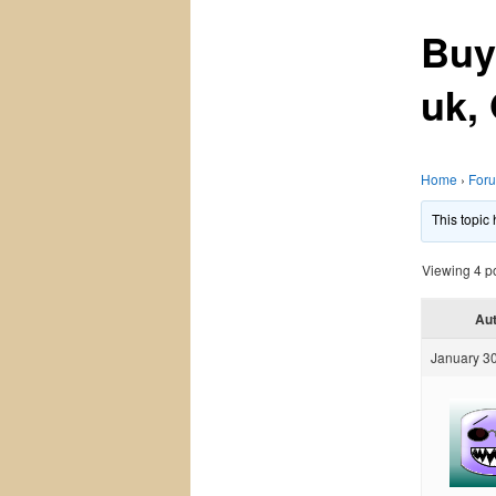
Buy
uk,
Home
›
For
This topic
Viewing 4 pos
Au
January 30