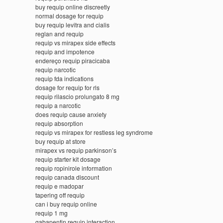
buy requip online discreetly
normal dosage for requip
buy requip levitra and cialis
reglan and requip
requip vs mirapex side effects
requip and impotence
endereço requip piracicaba
requip narcotic
requip fda indications
dosage for requip for rls
requip rilascio prolungato 8 mg
requip a narcotic
does requip cause anxiety
requip absorption
requip vs mirapex for restless leg syndrome
buy requip at store
mirapex vs requip parkinson’s
requip starter kit dosage
requip ropinirole information
requip canada discount
requip e madopar
tapering off requip
can i buy requip online
requip 1 mg
gabapentin requip interaction