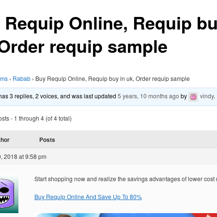
 Requip Online, Requip bu
 Order requip sample
ums
›
Rabab
›
Buy Requip Online, Requip buy in uk, Order requip sample
 has 3 replies, 2 voices, and was last updated
5 years, 10 months ago
by
vindy
.
ts - 1 through 4 (of 4 total)
thor
Posts
, 2018 at 9:58 pm
Start shopping now and realize the savings advantages of lower cost
Buy Requip Online And Save Up To 80%