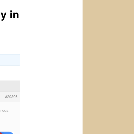
y in
#20896
 meds!