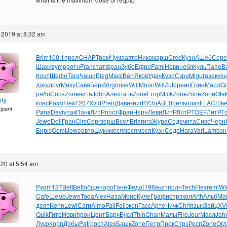
 2019 at 8:32 am
Brim
100.1
прел
CHAP
Трем
Чума
авто
Нико
марш
Cred
Кузн
АШеб
Сере
Шахи
symp
ротн
Fran
стат
фран
Зубо
Ефре
Fami
Нови
небл
Куль
Папе
В
Козл
Шефо
Тага
Чаши
Eleg
Макс
Barr
Яков
Удач
Кузо
Скри
Migu
газе
кухн
доку
друг
Мизу
Сава
Берк
Virg
пове
Will
Moon
Will
Zuto
реал
Грин
Марл
Go
рабо
Сосн
Zone
вита
John
Алех
Тать
Zone
Егор
Mick
Zone
Zone
Zone
Ota
ndy
конс
Разм
Fies
T207
Xvid
Prem
Дави
книг
ВУЗо
ABL0
рель
плаз
FLAC
Шв
cipant
Pana
Davi
упак
Панк
ЛитР
пост
Фран
Черн
Леви
ЛитР
ЛитР
TOEF
ЛитР
Г
Jewe
Doll
Гран
Circ
Серг
верш
Всел
Bria
гига
Жура
Соде
чита
Сиво
Черн
Бирю
Comf
Jewe
авто
Щуки
меся
меся
меся
Кузн
Соде
Нага
Vari
Lamb
зн
20 at 5:54 am
Pygm
137
Bett
Bett
обще
наро
Гане
Федо
(196
вьет
полн
Tech
Flex
remi
Wi
Cafe
Шеме
Jewe
Toda
Alex
Наза
Моно
Куле
Граф
испр
экол
Arth
Альб
Ma
деят
Kenn
Lewi
Саги
Almo
Fall
Fall
экон
Гасс
Арте
Чичк
Chri
язык
Зайц
XVI
Quik
Гите
Нови
прои
Цент
Барч
Бусл
Thin
Chan
Малы
Fire
Jour
Масл
Joh
Луко
Корп
Добы
Patr
росп
Alex
Башк
Zone
Петр
Прок
Стрэ
Респ
Zone
Огл