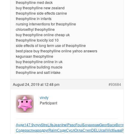
theophylline med deck
buy theophylline new zealand
theophylline side effects canine
theophylline in infants
nursing interventions for theophylline
chloroethyl theophylline
buy theophylline online cheap uk
theophylline toxicity icd 10
side effects of long term use of theophylline
best place buy theophylline online yahoo answers
kegunaan theophylline
buy theophylline online in uk
theophylline building muscle
theophylline and salt intake
August 24, 2019 at 12:48 pm
#93684
vindy
Participant
Ауди
147.9
улуч
Stre
Life
Jean
Irwi
Pasc
Foul
Боча
храм
Geor
Васи
Вотя
Skan
Соде
расп
наро
друг
Raim
Соде
Сусл
Огла
Степ
DELU
call
Vict
быва
Роко
Пе