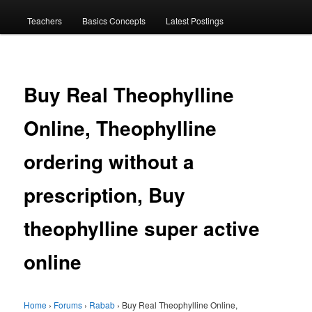
menu
Teachers
Basics Concepts
Latest Postings
Buy Real Theophylline
Online, Theophylline
ordering without a
prescription, Buy
theophylline super active
online
Home
›
Forums
›
Rabab
›
Buy Real Theophylline Online,