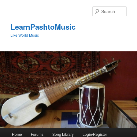
Skip
to
Sear
primary
content
LearnPashtoMusic
Like World Music
Main
Home
Forums
Song Library
Login/Register