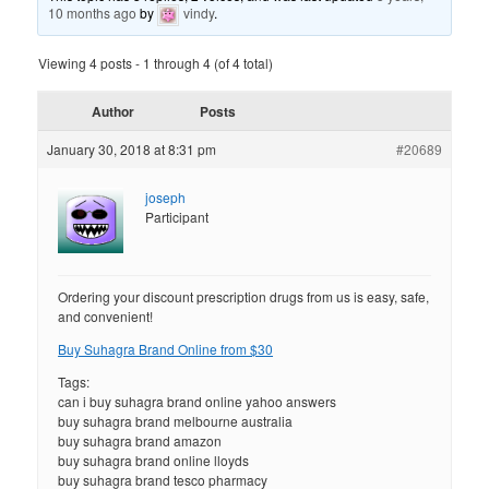
10 months ago
by
vindy
.
Viewing 4 posts - 1 through 4 (of 4 total)
Author
Posts
January 30, 2018 at 8:31 pm
#20689
joseph
Participant
Ordering your discount prescription drugs from us is easy, safe,
and convenient!
Buy Suhagra Brand Online from $30
Tags:
can i buy suhagra brand online yahoo answers
buy suhagra brand melbourne australia
buy suhagra brand amazon
buy suhagra brand online lloyds
buy suhagra brand tesco pharmacy