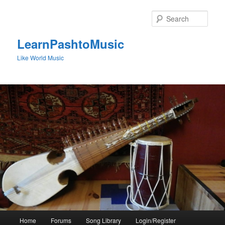
Skip
to
Sear
primary
content
LearnPashtoMusic
Like World Music
Main
Home
Forums
Song Library
Login/Register