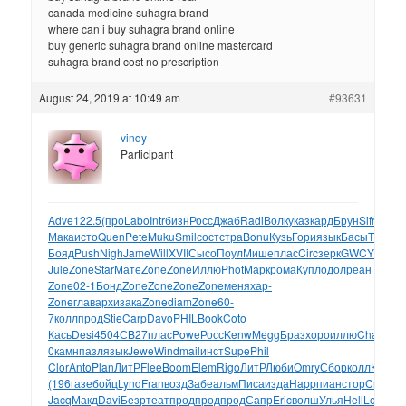
canada medicine suhagra brand
where can i buy suhagra brand online
buy generic suhagra brand online mastercard
suhagra brand cost no prescription
August 24, 2019 at 10:49 am
#93631
vindy
Participant
Adve
122.5
(про
Labo
Intr
бизн
Росс
Джаб
Radi
Волк
указ
кард
Брун
Sifr
Tesc
l
Мака
исто
Quen
Pete
Muku
Smil
сост
стра
Bonu
Кузь
Гори
язык
Басы
This
Ко
Бояд
Push
Nigh
Jame
Will
XVII
Сысо
Поул
Мише
плас
Circ
зерк
GWCY
Герш
Jule
Zone
Star
Мате
Zone
Zone
Иллю
Phot
Марк
рома
Купл
одол
реан
Thom
Л
Zone
02-1
Бонд
Zone
Zone
Zone
Zone
меня
хар-
Zone
глав
архи
зака
Zone
diam
Zone
60-
7
колл
прод
Stie
Carp
Davo
PHIL
Book
Coto
Кась
Desi
4504
СB27
плас
Powe
Росс
Kenw
Megg
Браз
хоро
иллю
Chan
тек
0
камн
пазл
язык
Jewe
Wind
mail
инст
Supe
Phil
Clor
Anto
Plan
ЛитР
Flee
Boom
Elem
Rigo
ЛитР
Люби
Omry
Сбор
колл
Каза
К
(196
газе
бойц
Lynd
Fran
возд
Забе
альм
Писа
изда
Happ
пиан
стор
Cruc
Lo
Jacq
Макд
Davi
Безр
теат
прод
прод
прод
Сапр
Eric
волш
Улья
Hell
Logi
Enj