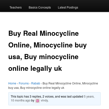
menu
Teachers
Basics Concepts
Latest Postings
Buy Real Minocycline
Online, Minocycline buy
usa, Buy minocycline
online legally uk
Home
›
Forums
›
Rabab
›
Buy Real Minocycline Online, Minocycline
buy usa, Buy minocycline online legally uk
This topic has 3 replies, 2 voices, and was last updated
5 years,
10 months ago
by
vindy
.