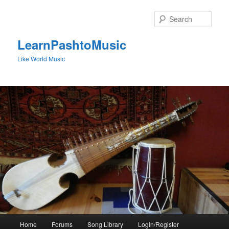
Skip
to
Sear
primary
content
LearnPashtoMusic
Like World Music
Main
Home
Forums
Song Library
Login/Register