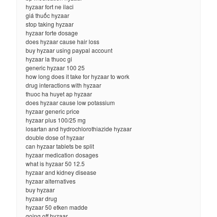
hyzaar fort ne ilaci
giá thuốc hyzaar
stop taking hyzaar
hyzaar forte dosage
does hyzaar cause hair loss
buy hyzaar using paypal account
hyzaar la thuoc gi
generic hyzaar 100 25
how long does it take for hyzaar to work
drug interactions with hyzaar
thuoc ha huyet ap hyzaar
does hyzaar cause low potassium
hyzaar generic price
hyzaar plus 100/25 mg
losartan and hydrochlorothiazide hyzaar
double dose of hyzaar
can hyzaar tablets be split
hyzaar medication dosages
what is hyzaar 50 12.5
hyzaar and kidney disease
hyzaar alternatives
buy hyzaar
hyzaar drug
hyzaar 50 etken madde
going off hyzaar