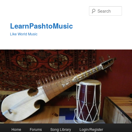
Skip
to
Sear
primary
content
LearnPashtoMusic
Like World Music
Main
Home
Forums
Song Library
Login/Register