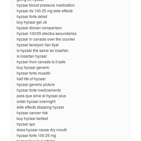
hyzaar blood pressure medication
hyzaar ds 100 25 mg side effects
hyzaar forte skład
buy hyzaar gel uk
hyzaar diovan comparison
hyzaar 100/25 efectos secundarios
hyzaar in canada over the counter
hyzaar tansiyon ilac fiyat
is hyzaar the same as losartan
is losartan hyzaar
hyzaar from canada is it safe
buy hyzaar generic
hyzaar forte muadili
half life of hyzaar
hyzaar generic picture
hyzaar forte medicamento
para que sirve el hyzaar plus
order hyzaar overnight
side effects stopping hyzaar
hyzaar cancer risk
buy hyzaar belfast
hyzaar spc
does hyzaar cause dry mouth
hyzaar forte 100 25 mg
hyzaar buy in australia