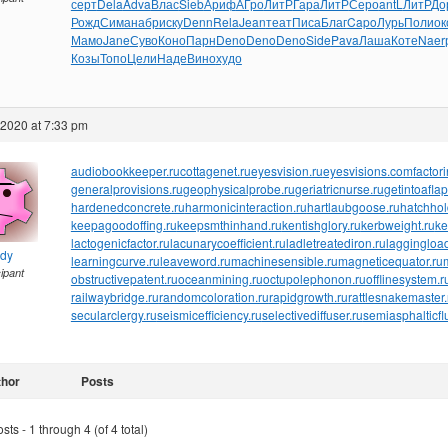
серт
Dela
Adva
Влас
Sieb
Ариф
АГро
ЛитР
Гара
ЛитР
Серо
antL
ЛитР
До
Рожд
Сима
набр
иску
Denn
Rela
Jean
теат
Писа
Благ
Capo
Лурь
Поли
ок
Мамо
Jane
Суво
Коно
Парн
Deno
Deno
Deno
Side
Pava
Лаша
Коте
Naer
Козы
Топо
Цели
Наде
Вино
худо
 2020 at 7:33 pm
audiobookkeeper.ru
cottagenet.ru
eyesvision.ru
eyesvisions.com
factor
generalprovisions.ru
geophysicalprobe.ru
geriatricnurse.ru
getintoaflap
hardenedconcrete.ru
harmonicinteraction.ru
hartlaubgoose.ru
hatchho
keepagoodoffing.ru
keepsmthinhand.ru
kentishglory.ru
kerbweight.ru
ke
lactogenicfactor.ru
lacunarycoefficient.ru
ladletreatediron.ru
laggingload
ndy
learningcurve.ru
leaveword.ru
machinesensible.ru
magneticequator.ru
cipant
obstructivepatent.ru
oceanmining.ru
octupolephonon.ru
offlinesystem.r
railwaybridge.ru
randomcoloration.ru
rapidgrowth.ru
rattlesnakemaster.
secularclergy.ru
seismicefficiency.ru
selectivediffuser.ru
semiasphalticfl
thor
Posts
ts - 1 through 4 (of 4 total)