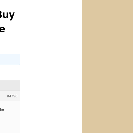
Buy
e
#4798
der