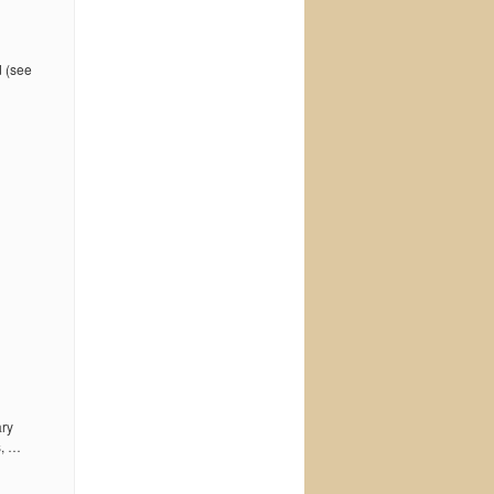
d (see
ary
s, …