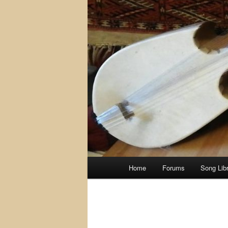
Main
Home
Forums
Song Lib
menu