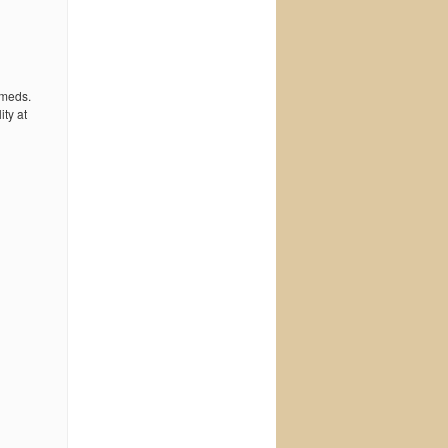
 meds.
ty at