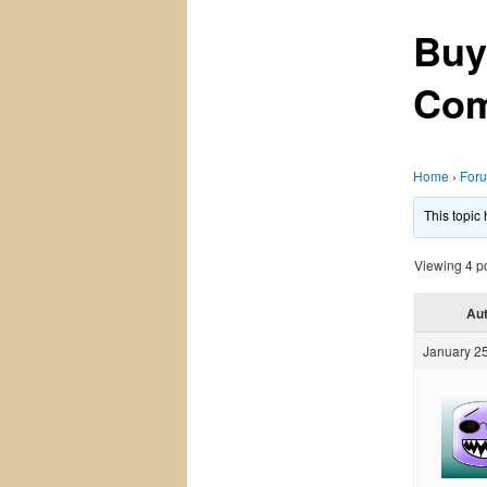
Buy
Com
Home
›
For
This topic
Viewing 4 pos
Au
January 25