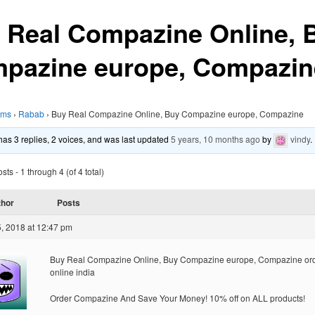
 Real Compazine Online, 
pazine europe, Compazin
ums
›
Rabab
›
Buy Real Compazine Online, Buy Compazine europe, Compazine
 has 3 replies, 2 voices, and was last updated
5 years, 10 months ago
by
vindy
.
ts - 1 through 4 (of 4 total)
thor
Posts
, 2018 at 12:47 pm
Buy Real Compazine Online, Buy Compazine europe, Compazine or
online india
Order Compazine And Save Your Money! 10% off on ALL products!