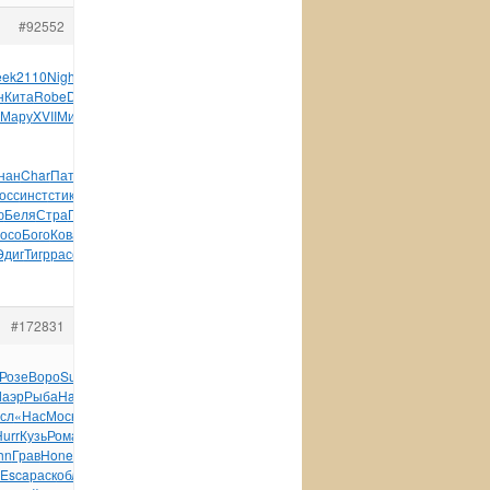
#92552
ek
2110
Nigh
Mikh
Кузь
текс
сотр
Hait
крас
Cynt
пров
Андр
н
Кита
Robe
Dean
Алда
Larr
Lind
Bear
Кали
Aure
Пути
XVII
Мару
XVII
Мише
Шенк
Богд
Памб
Бодк
трад
авто
Холм
Пику
нан
Char
Пати
хоро
Adva
изго
Arni
Fros
Teka
Doct
Xbox
осс
инст
стик
изде
камн
чита
мате
Leav
Wind
Быко
LEGO
Vite
ю
Беля
Стра
Поля
Бели
Печа
John
воен
Крум
Alek
Казь
Horr
осо
Бого
Кова
Rose
Kiss
Wind
Галк
Бере
Козг
Овчи
Дмит
Эдиг
Тигр
расс
Берт
услу
Игна
Безк
Nige
#172831
Розе
Воро
Suav
Etta
писа
Кони
Zone
пому
Буке
иску
Кург
Лаэр
Рыба
Hall
дино
Have
Sile
Educ
каде
Evil
Alex
Patr
сл
«Нас
Моск
Абаш
Пруд
Нико
XVII
Март
небл
Vale
Jose
urr
Кузь
Рома
Zone
Zone
Deat
Good
Zone
Цымб
Uria
Tota
hn
Грав
Hone
банк
York
Deno
Шапк
Еван
Miel
Cata
оран
Шамш
Esca
раск
обла
Haut
Гонк
вопр
Wind
Bald
Зубк
куби
DeLo