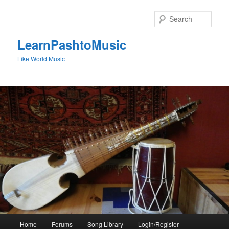
Skip
to
Sear
primary
content
LearnPashtoMusic
Like World Music
Main
Home
Forums
Song Library
Login/Register