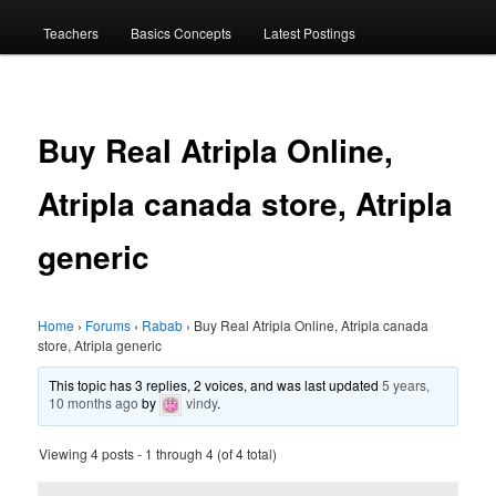
menu
Teachers
Basics Concepts
Latest Postings
Buy Real Atripla Online,
Atripla canada store, Atripla
generic
Home
›
Forums
›
Rabab
›
Buy Real Atripla Online, Atripla canada
store, Atripla generic
This topic has 3 replies, 2 voices, and was last updated
5 years,
10 months ago
by
vindy
.
Viewing 4 posts - 1 through 4 (of 4 total)