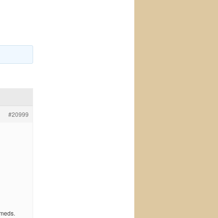
#20999
 meds.