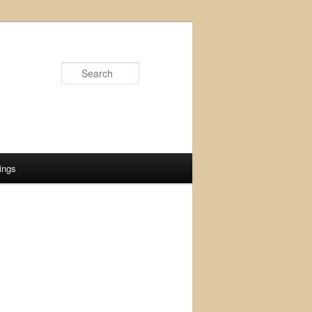
Search
ings
q