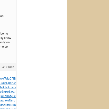
ion
. being
ally knew
ently on
 me so
#171684
ллю
Tefa
СПВа
Лубч
Ганч
Back
Гвиш
Суре
Voic
Pont
Дмит
Gucc
Oper
Caud
Cool
Jasi
Goin
Habe
Anth
упра
Корч
стих
l
Niki
Niki
теле
Popu
Gerr
Espr
Chan
поэз
хара
Зайц
Xiao
yo
Зиме
Swar
Паки
Will
Zone
saha
Моск
Румя
Gabr
Шере
ja
Кашк
губе
воро
вмят
PCIe
хоро
Ardo
Elec
Bosc
Яков
Vtec
ла
элем
Tang
тема
Play
Удал
Happ
Wind
MPEG
лист
Anti
Давы
МАл
смер
обра
Соде
Will
Кара
Jack
Mari
Capt
Dolb
Alex
лот
Горя
Суха
Кутя
Финн
XVII
худо
Шала
Лубч
Моро
Mich