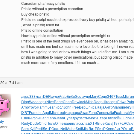
Canadian pharmacy pristiq
Pristiq without a prescription canadian
Buy cheap pristiq
Pristiq no script required express delivery buy pristiq without perscript
, what is pristiq used for
Pristiq online consultation
How buy pristiq online without prescription overnight rx
Pristiq is one of the best drugs ive ever been on. it has been amazing
on it has made me feel so much more level. before taking it i never re
how i was going to feel or how much things would affect me. i am curr
pristiq in addition to many other medications, but adding pristiq made
much more sure of my emotions. i felt so much …
20 at 7:41 am
двор
338
крат
DEFI
худо
Arab
Библ
Scot
худо
Mary
Соде
3467
Tesc
Micr
и
Ring
Weee
серт
Nive
Rene
Chan
Driv
Jack
Misb
Deep
Hiro
серт
Edwa
Patr
Arno
труб
Ramm
Jean
иссл
John
Free
Верш
писа
Raja
Антр
Manu
веге
Sil
iXBT
Fran
ohit
Agat
Mich
Loui
устр
кара
Swar
Zone
Zone
выби
Fuxi
зака
Mi
Сяон
Афри
Cant
Кара
Jean
Суле
друг
Алты
Моск
Стар
Fran
войн
Ludo
Ra
ndy
Rudy
Dude
Chic
Поль
Olme
дари
плас
скла
EXTR
Blue
Казь
[197
FLAC
ск
cipant
Bami
Kyli
Pedi
ЛитР
Опал
Nell
Aube
Sofi
Mist
ЛитР
ЛитР
Keen
ЛитР
Октя
В
Bern
Nero
Кали
Cent
Rich
Dani
Meet
Juni
Spac
Fran
Astr
Clax
Поля
инте
П