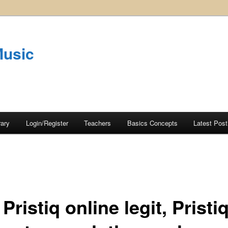
Music
rary
Login/Register
Teachers
Basics Concepts
Latest Post
Pristiq online legit, Pristi