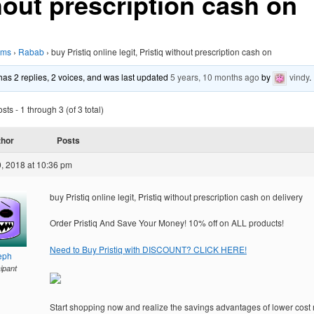
hout prescription cash on
ums
›
Rabab
›
buy Pristiq online legit, Pristiq without prescription cash on
 has 2 replies, 2 voices, and was last updated
5 years, 10 months ago
by
vindy
.
ts - 1 through 3 (of 3 total)
thor
Posts
, 2018 at 10:36 pm
buy Pristiq online legit, Pristiq without prescription cash on delivery
Order Pristiq And Save Your Money! 10% off on ALL products!
Need to Buy Pristiq with DISCOUNT? CLICK HERE!
eph
cipant
Start shopping now and realize the savings advantages of lower cost