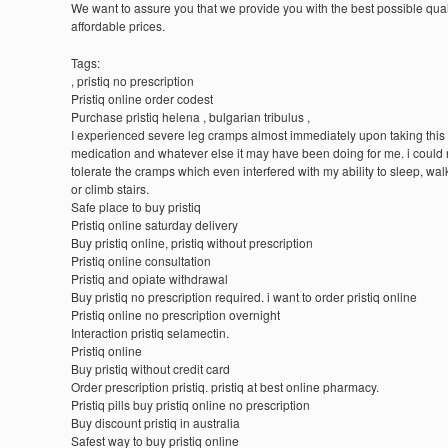
We want to assure you that we provide you with the best possible quali
affordable prices.
Tags:
, pristiq no prescription
Pristiq online order codest
Purchase pristiq helena , bulgarian tribulus ,
I experienced severe leg cramps almost immediately upon taking this
medication and whatever else it may have been doing for me. i could 
tolerate the cramps which even interfered with my ability to sleep, walk
or climb stairs.
Safe place to buy pristiq
Pristiq online saturday delivery
Buy pristiq online, pristiq without prescription
Pristiq online consultation
Pristiq and opiate withdrawal
Buy pristiq no prescription required. i want to order pristiq online
Pristiq online no prescription overnight
Interaction pristiq selamectin.
Pristiq online
Buy pristiq without credit card
Order prescription pristiq. pristiq at best online pharmacy.
Pristiq pills buy pristiq online no prescription
Buy discount pristiq in australia
Safest way to buy pristiq online