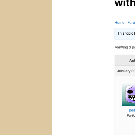
wit
Home
›
For
This topic
Viewing 3 pos
Au
January 30
jos
Parti