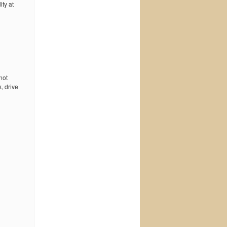
ty at
not
, drive