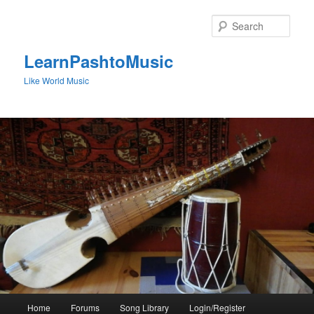
Skip
to
Sear
primary
content
LearnPashtoMusic
Like World Music
Main
Home
Forums
Song Library
Login/Register