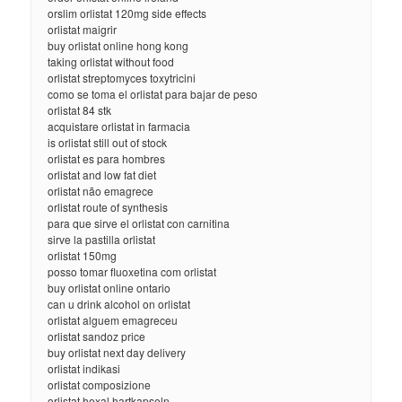
orslim orlistat 120mg side effects
orlistat maigrir
buy orlistat online hong kong
taking orlistat without food
orlistat streptomyces toxytricini
como se toma el orlistat para bajar de peso
orlistat 84 stk
acquistare orlistat in farmacia
is orlistat still out of stock
orlistat es para hombres
orlistat and low fat diet
orlistat não emagrece
orlistat route of synthesis
para que sirve el orlistat con carnitina
sirve la pastilla orlistat
orlistat 150mg
posso tomar fluoxetina com orlistat
buy orlistat online ontario
can u drink alcohol on orlistat
orlistat alguem emagreceu
orlistat sandoz price
buy orlistat next day delivery
orlistat indikasi
orlistat composizione
orlistat hexal hartkapseln