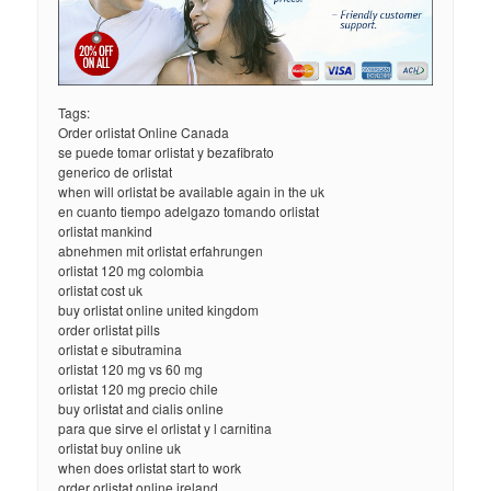
Tags:
Order orlistat Online Canada
se puede tomar orlistat y bezafibrato
generico de orlistat
when will orlistat be available again in the uk
en cuanto tiempo adelgazo tomando orlistat
orlistat mankind
abnehmen mit orlistat erfahrungen
orlistat 120 mg colombia
orlistat cost uk
buy orlistat online united kingdom
order orlistat pills
orlistat e sibutramina
orlistat 120 mg vs 60 mg
orlistat 120 mg precio chile
buy orlistat and cialis online
para que sirve el orlistat y l carnitina
orlistat buy online uk
when does orlistat start to work
order orlistat online ireland