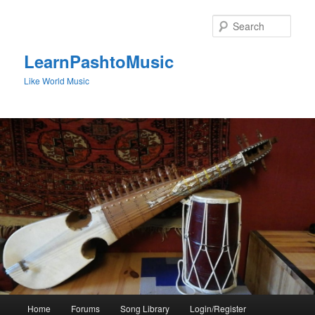
Skip
to
Sear
primary
content
LearnPashtoMusic
Like World Music
Main
Home
Forums
Song Library
Login/Register