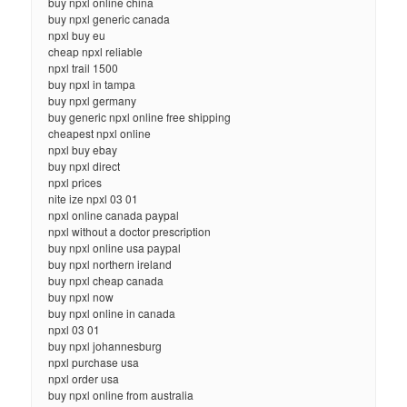
buy npxl online china
buy npxl generic canada
npxl buy eu
cheap npxl reliable
npxl trail 1500
buy npxl in tampa
buy npxl germany
buy generic npxl online free shipping
cheapest npxl online
npxl buy ebay
buy npxl direct
npxl prices
nite ize npxl 03 01
npxl online canada paypal
npxl without a doctor prescription
buy npxl online usa paypal
buy npxl northern ireland
buy npxl cheap canada
buy npxl now
buy npxl online in canada
npxl 03 01
buy npxl johannesburg
npxl purchase usa
npxl order usa
buy npxl online from australia