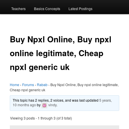
menu
Teachers
Basics Concepts
Latest Postings
Buy Npxl Online, Buy npxl
online legitimate, Cheap
npxl generic uk
Home
›
Forums
›
Rabab
›
Buy Npxl Online, Buy npxl online legitimate,
Cheap npxl generic uk
This topic has 2 replies, 2 voices, and was last updated
5 years,
10 months ago
by
vindy
.
Viewing 3 posts - 1 through 3 (of 3 total)