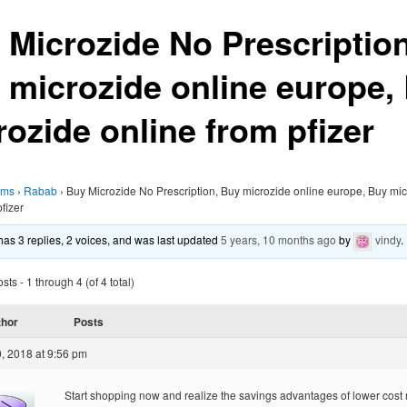
 Microzide No Prescription
 microzide online europe,
rozide online from pfizer
ums
›
Rabab
›
Buy Microzide No Prescription, Buy microzide online europe, Buy mi
fizer
 has 3 replies, 2 voices, and was last updated
5 years, 10 months ago
by
vindy
.
ts - 1 through 4 (of 4 total)
thor
Posts
, 2018 at 9:56 pm
Start shopping now and realize the savings advantages of lower cost