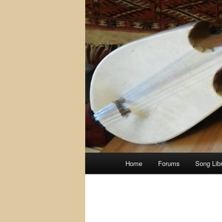
Main
Home
Forums
Song Lib
menu