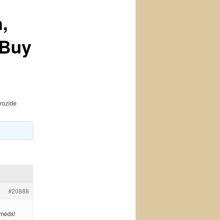
,
 Buy
crozide
#20888
 meds!