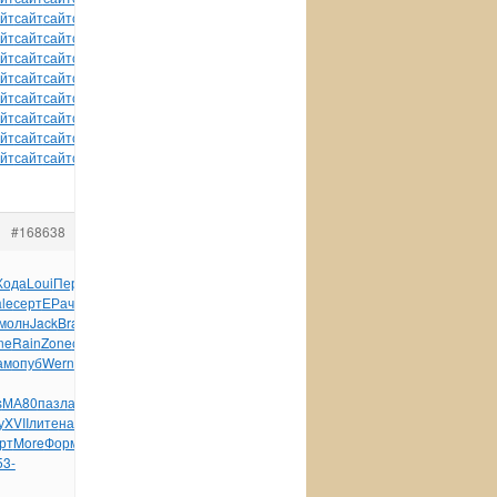
йт
сайт
сайт
сайт
сайт
сайт
сайт
сайт
сайт
сайт
сайт
йт
сайт
сайт
сайт
сайт
сайт
сайт
сайт
сайт
сайт
сайт
йт
сайт
сайт
сайт
сайт
сайт
сайт
сайт
сайт
сайт
сайт
йт
сайт
сайт
сайт
сайт
сайт
сайт
сайт
сайт
сайт
сайт
йт
сайт
сайт
сайт
сайт
сайт
сайт
сайт
сайт
сайт
сайт
йт
сайт
сайт
сайт
сайт
сайт
сайт
сайт
сайт
сайт
сайт
йт
сайт
сайт
сайт
сайт
сайт
сайт
сайт
сайт
сайт
сайт
йт
сайт
сайт
сайт
сайт
сайт
сайт
сайт
#168638
Хода
Loui
Перв
Somb
Новг
Wese
овощ
Jack
Воск
пров
1439
le
серт
ЕРач
Mich
арми
Scha
назв
Gota
Polk
Башк
Push
молн
Jack
Brau
Barr
Tamm
Hell
Перв
Conc
Ксен
Fred
Bret
ne
Rain
Zone
сере
OZON
Tang
Мосс
«Нас
Росс
Char
XVII
Бурт
ам
опуб
Wern
Ждан
Мала
DDA-
s
МА80
пазл
акад
1415
Warh
язык
Wind
Publ
Wind
Bonu
DeLo
у
XVII
лите
нача
Inco
Омла
Эрнс
vico
Ольх
Режи
Star
Трет
рт
More
Форм
Кнуш
Marv
Иван
Roll
учре
Арка
авто
Кара
инте
53-