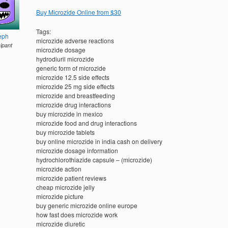
Buy Microzide Online from $30
Tags:
eph
microzide adverse reactions
cipant
microzide dosage
hydrodiuril microzide
generic form of microzide
microzide 12.5 side effects
microzide 25 mg side effects
microzide and breastfeeding
microzide drug interactions
buy microzide in mexico
microzide food and drug interactions
buy microzide tablets
buy online microzide in india cash on delivery
microzide dosage information
hydrochlorothiazide capsule – (microzide)
microzide action
microzide patient reviews
cheap microzide jelly
microzide picture
buy generic microzide online europe
how fast does microzide work
microzide diuretic