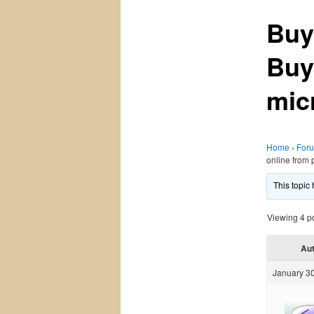
Buy
Buy
mic
Home
›
For
online from p
This topic
Viewing 4 pos
Au
January 30