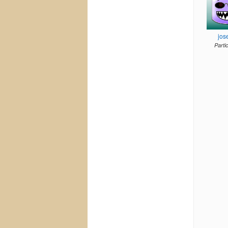
jos
Parti