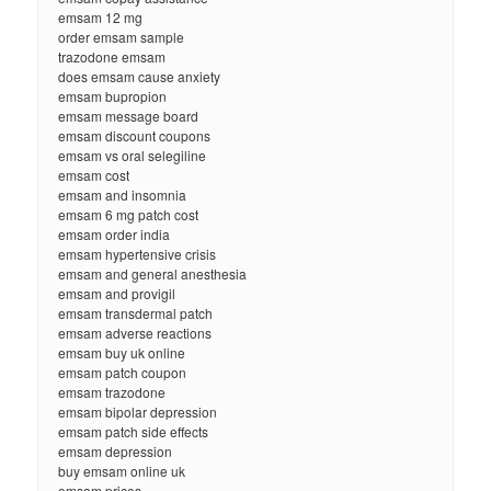
emsam 12 mg
order emsam sample
trazodone emsam
does emsam cause anxiety
emsam bupropion
emsam message board
emsam discount coupons
emsam vs oral selegiline
emsam cost
emsam and insomnia
emsam 6 mg patch cost
emsam order india
emsam hypertensive crisis
emsam and general anesthesia
emsam and provigil
emsam transdermal patch
emsam adverse reactions
emsam buy uk online
emsam patch coupon
emsam trazodone
emsam bipolar depression
emsam patch side effects
emsam depression
buy emsam online uk
emsam prices