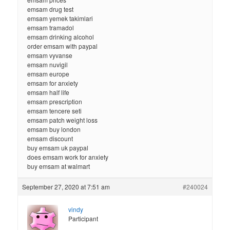
emsam drug test
emsam yemek takimlari
emsam tramadol
emsam drinking alcohol
order emsam with paypal
emsam vyvanse
emsam nuvigil
emsam europe
emsam for anxiety
emsam half life
emsam prescription
emsam tencere seti
emsam patch weight loss
emsam buy london
emsam discount
buy emsam uk paypal
does emsam work for anxiety
buy emsam at walmart
September 27, 2020 at 7:51 am
#240024
vindy
Participant