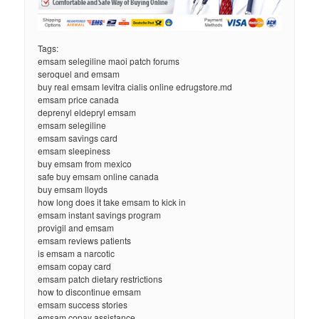
Tags:
emsam selegiline maoi patch forums
seroquel and emsam
buy real emsam levitra cialis online edrugstore.md
emsam price canada
deprenyl eldepryl emsam
emsam selegiline
emsam savings card
emsam sleepiness
buy emsam from mexico
safe buy emsam online canada
buy emsam lloyds
how long does it take emsam to kick in
emsam instant savings program
provigil and emsam
emsam reviews patients
is emsam a narcotic
emsam copay card
emsam patch dietary restrictions
how to discontinue emsam
emsam success stories
emsam copay assistance