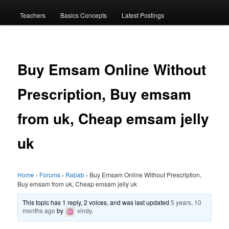
menu
Teachers
Basics Concepts
Latest Postings
Buy Emsam Online Without
Prescription, Buy emsam
from uk, Cheap emsam jelly
uk
Home
›
Forums
›
Rabab
›
Buy Emsam Online Without Prescription,
Buy emsam from uk, Cheap emsam jelly uk
This topic has 1 reply, 2 voices, and was last updated
5 years, 10
months ago
by
vindy
.