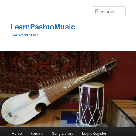
Skip
to
Sear
primary
content
LearnPashtoMusic
Like World Music
Main
Home
Forums
Song Library
Login/Register