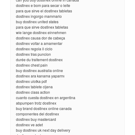
dostinex e bom para secar o leite
para que sirve el dostinex tabletas
dostinex ingorgo mammario
buy dostinex united states
para que sirve dostinex tabletas
wie lange dostinex einnehmen
dostinex causa dor de cabeça
dostinex voltar a amamentar
dostinex regola il ciclo
dostinex tras puncion
durée du traitement dostinex
dostinex chest pain
buy dostinex australia online
dostinex ara kanama yaparmı
dostinex ulotka pdf
dostinex tablete cijena
dostinex class action
cuanto cuesta dostinex en argentina
abpumpen trotz dostinex
buy brand dostinex online canada
componentes del dostinex
dostinex buy mastercard
dostinex ve adet
buy dostinex uk next day delivery