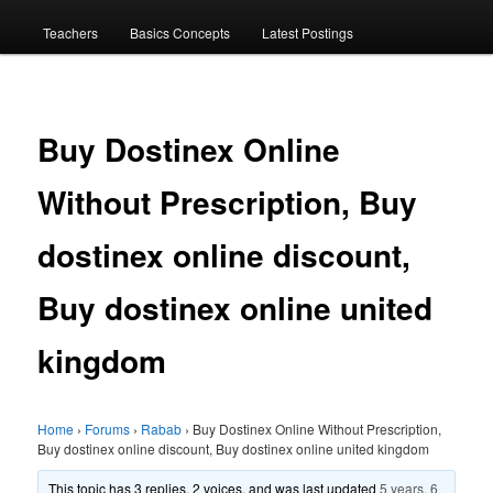
menu
Teachers
Basics Concepts
Latest Postings
Buy Dostinex Online
Without Prescription, Buy
dostinex online discount,
Buy dostinex online united
kingdom
Home
›
Forums
›
Rabab
›
Buy Dostinex Online Without Prescription,
Buy dostinex online discount, Buy dostinex online united kingdom
This topic has 3 replies, 2 voices, and was last updated
5 years, 6