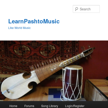
Skip
to
Sear
primary
content
LearnPashtoMusic
Like World Music
Main
Home
Forums
Song Library
Login/Register