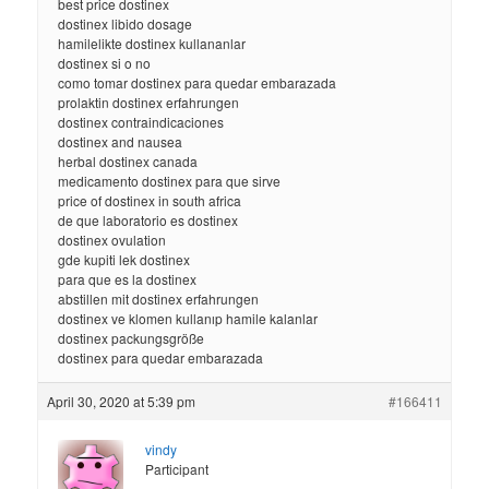
best price dostinex
dostinex libido dosage
hamilelikte dostinex kullananlar
dostinex si o no
como tomar dostinex para quedar embarazada
prolaktin dostinex erfahrungen
dostinex contraindicaciones
dostinex and nausea
herbal dostinex canada
medicamento dostinex para que sirve
price of dostinex in south africa
de que laboratorio es dostinex
dostinex ovulation
gde kupiti lek dostinex
para que es la dostinex
abstillen mit dostinex erfahrungen
dostinex ve klomen kullanıp hamile kalanlar
dostinex packungsgröße
dostinex para quedar embarazada
April 30, 2020 at 5:39 pm
#166411
vindy
Participant