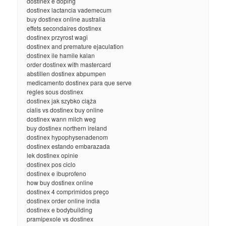
dostinex e doping
dostinex lactancia vademecum
buy dostinex online australia
effets secondaires dostinex
dostinex przyrost wagi
dostinex and premature ejaculation
dostinex ile hamile kalan
order dostinex with mastercard
abstillen dostinex abpumpen
medicamento dostinex para que serve
regles sous dostinex
dostinex jak szybko ciąża
cialis vs dostinex buy online
dostinex wann milch weg
buy dostinex northern ireland
dostinex hypophysenadenom
dostinex estando embarazada
lek dostinex opinie
dostinex pos ciclo
dostinex e ibuprofeno
how buy dostinex online
dostinex 4 comprimidos preço
dostinex order online india
dostinex e bodybuilding
pramipexole vs dostinex