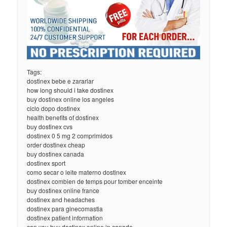
Tags:
dostinex bebe e zararlar
how long should i take dostinex
buy dostinex online los angeles
ciclo dopo dostinex
health benefits of dostinex
buy dostinex cvs
dostinex 0 5 mg 2 comprimidos
order dostinex cheap
buy dostinex canada
dostinex sport
como secar o leite materno dostinex
dostinex combien de temps pour tomber enceinte
buy dostinex online france
dostinex and headaches
dostinex para ginecomastia
dostinex patient information
can you buy dostinex online in canada