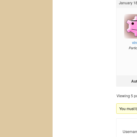
January 18
vi
Parti
Au
Viewing 5 pos
You must be
Usernam