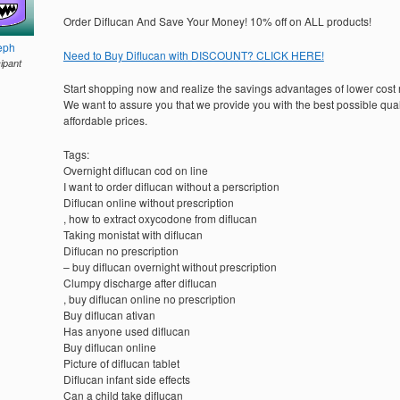
Order Diflucan And Save Your Money! 10% off on ALL products!
eph
Need to Buy Diflucan with DISCOUNT? CLICK HERE!
cipant
Start shopping now and realize the savings advantages of lower cost
We want to assure you that we provide you with the best possible quali
affordable prices.
Tags:
Overnight diflucan cod on line
I want to order diflucan without a perscription
Diflucan online without prescription
, how to extract oxycodone from diflucan
Taking monistat with diflucan
Diflucan no prescription
– buy diflucan overnight without prescription
Clumpy discharge after diflucan
, buy diflucan online no prescription
Buy diflucan ativan
Has anyone used diflucan
Buy diflucan online
Picture of diflucan tablet
Diflucan infant side effects
Can a child take diflucan