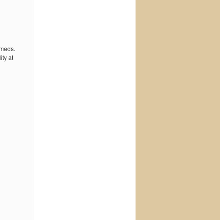
 meds.
ty at