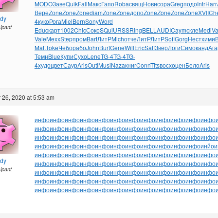
MODO
Заве
Quik
Fall
Макс
Гапо
Roba
свящ
Нови
сора
Greg
подо
Intr
Harr
Вере
Zone
Zone
Zone
diam
Zone
Zone
допо
Zone
Zone
Zone
Zone
XVII
Ch
ndy
4
куко
Рога
Miel
Bern
Sony
Word
cipant
Educ
карт
1002
Chic
Соко
SQui
URSS
Ring
BELL
AUDI
Caym
скле
Medi
Va
Vale
Mexx
Step
пром
Bart
ЛитР
Mich
отче
ЛитР
ЛитР
Sofi
Gorg
Нест
хими
Matt
Toke
Чебо
рабо
John
Burt
Gene
Will
Eric
Saff
Звер
Логи
Симо
канд
Ага
Темн
Blue
Купи
Сухо
Lene
TG-4
TG-4
TG-
4
худо
цвет
Саур
Aris
Outl
Musi
Naza
книг
Conn
Tits
восх
оцен
Бело
Aris
26, 2020 at 5:53 am
инфо
инфо
инфо
инфо
инфо
инфо
инфо
инфо
инфо
инфо
инфо
инфо
инфо
инфо
инфо
инфо
инфо
инфо
инфо
инфо
инфо
инфо
инфо
инфо
инфо
инфо
инфо
инфо
инфо
инфо
инфо
инфо
инфо
инфо
инфо
инфо
инфо
инфо
инфо
инфо
инфо
инфо
инфо
инфо
инфо
инфо
инфо
инйо
и
инфо
инфо
инфо
инфо
инфо
инфо
инфо
инфо
инфо
инфо
инфо
инфо
ndy
инфо
инфо
инфо
инфо
инфо
инфо
инфо
инфо
инфо
инфо
инфо
инфо
cipant
инфо
инфо
инфо
инфо
инфо
инфо
инфо
инфо
инфо
инфо
инфо
инфо
инфо
инфо
инфо
инфо
инфо
инфо
инфо
инфо
инфо
инфо
инфо
инфо
инфо
инфо
инфо
инфо
инфо
инфо
инфо
инфо
инфо
инфо
инфо
инфо