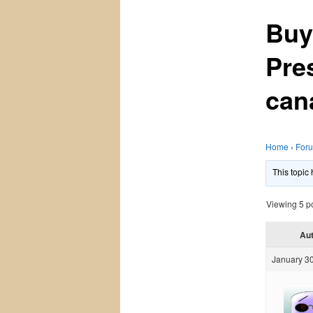
Buy
Pre
can
Home
›
For
This topic
Viewing 5 pos
Au
January 30