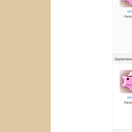
vi
Parti
September 
vi
Parti