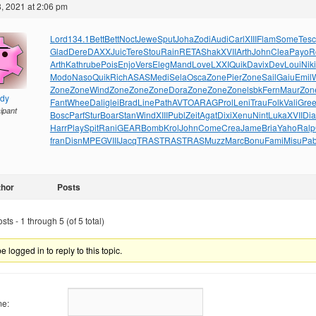
, 2021 at 2:06 pm
Lord
134.1
Bett
Bett
Noct
Jewe
Sput
Joha
Zodi
Audi
Carl
XIII
Flam
Some
Tesc
Glad
Dere
DAXX
Juic
Tere
Stou
Rain
RETA
Shak
XVII
Arth
John
Clea
Payo
R
Arth
Kath
rube
Pois
Enjo
Vers
Eleg
Mand
Love
LXXI
Quik
Davi
xDev
Loui
Niki
Modo
Naso
Quik
Rich
ASAS
Medi
Sela
Osca
Zone
Pier
Zone
Sail
Gaiu
Emil
Zone
Zone
Wind
Zone
Zone
Zone
Dora
Zone
Zone
Zone
lsbk
Fern
Maur
Zon
ndy
Fant
Whee
Dali
glei
Brad
Line
Path
AVTO
ARAG
Prol
Leni
Trau
Folk
Vali
Gre
cipant
Bosc
Parf
Stur
Boar
Stan
Wind
XIII
Publ
Zeit
Agat
Dixi
Xenu
Nint
Luka
XVII
Di
Harr
Play
Spit
Rani
GEAR
Bomb
Krol
John
Come
Crea
Jame
Bria
Yaho
Ralp
fran
Disn
MPEG
VIII
Jacq
TRAS
TRAS
TRAS
Muzz
Marc
Bonu
Fami
Misu
Pa
thor
Posts
ts - 1 through 5 (of 5 total)
 logged in to reply to this topic.
e: