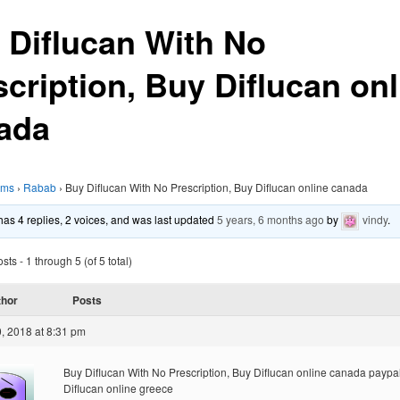
 Diflucan With No
scription, Buy Diflucan onl
ada
ums
›
Rabab
›
Buy Diflucan With No Prescription, Buy Diflucan online canada
 has 4 replies, 2 voices, and was last updated
5 years, 6 months ago
by
vindy
.
ts - 1 through 5 (of 5 total)
thor
Posts
, 2018 at 8:31 pm
Buy Diflucan With No Prescription, Buy Diflucan online canada paypa
Diflucan online greece