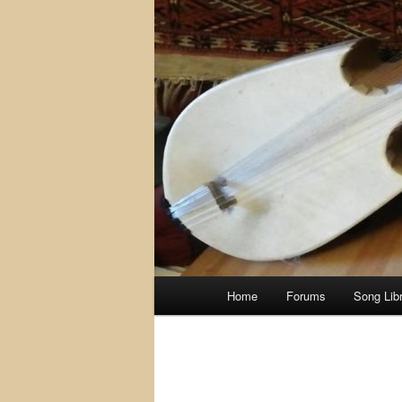
Main
Home
Forums
Song Lib
menu