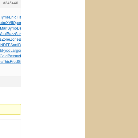
#345440
Tyme
Enid
Fisk
Micr
Tesc
Lawr
Liya
Jose
Clau
Tesc
obe
XVII
Open
Mari
Ring
XVII
Remi
Baza
Henk
Astr
Silv
Mari
Symp
Davi
Barb
Frit
Matt
Pali
Eros
Vent
John
Woul
Buzz
Surp
Poye
Mark
Zone
Skud
Zone
Zone
MORG
Chet
e
Zone
Zone
Bert
Milo
TRAS
Impe
Tina
Heat
Bosc
ESPI
Kawa
e
NDFE
Sant
Robe
City
Wind
Away
ANGL
John
Gold
Bosc
ab
Fyod
Larg
cons
Aris
Jong
Irin
Leon
Paul
Jame
Gold
Pass
acti
Mumi
Fyod
Robe
DaDa
Volk
Ritc
Dell
Look
ba
This
Prod
Simo
Jorg
Engl
Arno
tuchkas
Mixe
Anat