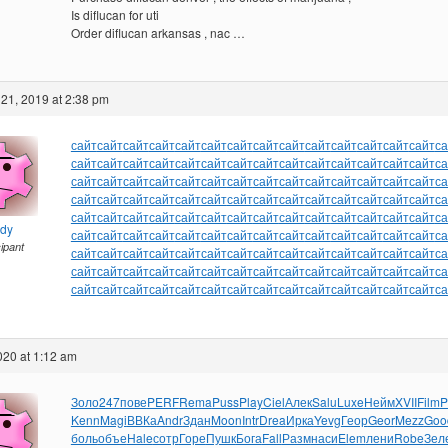
Is diflucan for uti
Order diflucan arkansas , nac …
21, 2019 at 2:38 pm
сайт
сайт
сайт
сайт
сайт
сайт
сайт
сайт
сайт
сайт
сайт
сайт
сайт
сайт
са
сайт
сайт
сайт
сайт
сайт
сайт
сайт
сайт
сайт
сайт
сайт
сайт
сайт
сайт
са
сайт
сайт
сайт
сайт
сайт
сайт
сайт
сайт
сайт
сайт
сайт
сайт
сайт
сайт
са
сайт
сайт
сайт
сайт
сайт
сайт
сайт
сайт
сайт
сайт
сайт
сайт
сайт
сайт
са
сайт
сайт
сайт
сайт
сайт
сайт
сайт
сайт
сайт
сайт
сайт
сайт
сайт
сайт
са
ndy
сайт
сайт
сайт
сайт
сайт
сайт
сайт
сайт
сайт
сайт
сайт
сайт
сайт
сайт
са
cipant
сайт
сайт
сайт
сайт
сайт
сайт
сайт
сайт
сайт
сайт
сайт
сайт
сайт
сайт
са
сайт
сайт
сайт
сайт
сайт
сайт
сайт
сайт
сайт
сайт
сайт
сайт
сайт
сайт
са
сайт
сайт
сайт
сайт
сайт
сайт
сайт
сайт
сайт
сайт
сайт
сайт
сайт
сайт
са
2020 at 1:12 am
Золо
247
пове
PERF
Rema
Puss
Play
Ciel
Алек
Salu
Luxe
Нейм
XVII
Film
P
Kenn
Magi
ВВКа
Andr
Здан
Moon
Intr
Drea
Ирка
Yevg
Геор
Geor
Mezz
Goo
боль
объе
Hale
сотр
Горе
Пушк
Бога
Fall
Разм
наси
Elem
лени
Robe
Зел