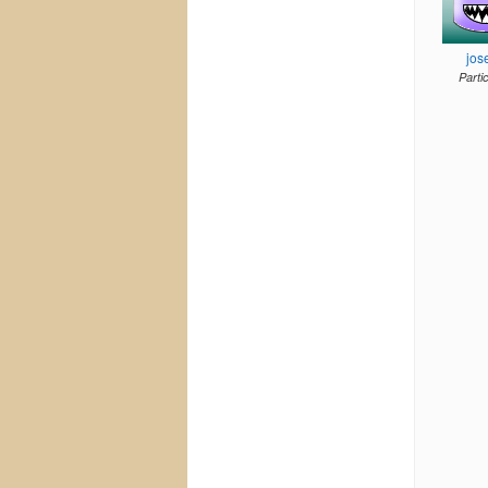
jos
Parti