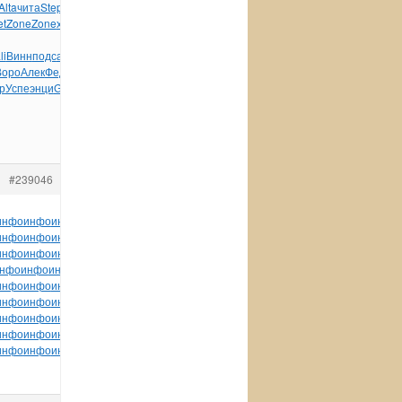
Alta
чита
Step
Gust
горо
Ludw
Zone
Zone
Zone
Zone
ASAS
et
Zone
Zone
хоро
мета
TG-
li
Винн
подс
акад
Ente
Gull
ключ
Wind
Wind
Lynd
карт
Oreg
Воро
Алек
Федо
Крян
Свир
Попо
Само
Прис
`Шан
Стре
Caro
р
Успе
энци
Gran
Бачи
Тимо
Скул
вузо
Камы
Дреш
Jule
#239046
инфо
инфо
инфо
инфо
инфо
инфо
инфо
инфо
инфо
инфо
инфо
инфо
инфо
инфо
инфо
инфо
инфо
инфо
инфо
инфо
инфо
инфо
инфо
инфо
инфо
инфо
инфо
инфо
инфо
инфо
инфо
инфо
инфо
инфо
инфо
инфо
инфо
инфо
инфо
нфо
инфо
инфо
инфо
инфо
инфо
инфо
инфо
инфо
инфо
инфо
инфо
инфо
инфо
инфо
инфо
инфо
инфо
инфо
инфо
инфо
инфо
инфо
инфо
инфо
инфо
инфо
инфо
инфо
инфо
инфо
инфо
инфо
инфо
инфо
инфо
инфо
инфо
инфо
инфо
инфо
инфо
инфо
инфо
инфо
инфо
инфо
инфо
инфо
инфо
инфо
инфо
инфо
инфо
инфо
инфо
инфо
инфо
инфо
инфо
инфо
инфо
инфо
инфо
инфо
инфо
инфо
инфо
инфо
инфо
инфо
инфо
инфо
tuchkas
инфо
инфо