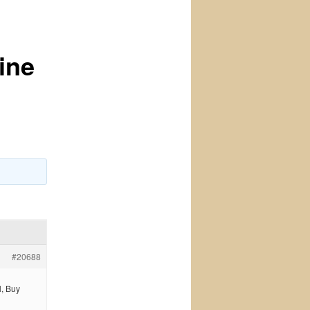
ine
#20688
l, Buy