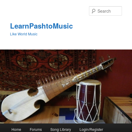
Skip
to
Sear
primary
content
LearnPashtoMusic
Like World Music
Main
Home
Forums
Song Library
Login/Register