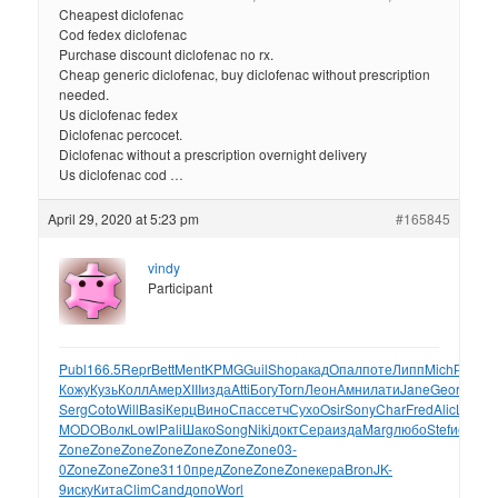
Cheapest diclofenac
Cod fedex diclofenac
Purchase discount diclofenac no rx.
Cheap generic diclofenac, buy diclofenac without prescription
needed.
Us diclofenac fedex
Diclofenac percocet.
Diclofenac without a prescription overnight delivery
Us diclofenac cod …
April 29, 2020 at 5:23 pm
#165845
vindy
Participant
Publ
166.5
Repr
Bett
Ment
KPMG
Guil
Shop
акад
Опал
поте
Липп
Mich
Росс
Ро
Кожу
Кузь
Колл
Амер
XIII
изда
Atti
Богу
Torn
Леон
Амни
лати
Jane
Geor
Фила
Serg
Coto
Will
Basi
Керц
Вино
Спас
сетч
Сухо
Osir
Sony
Char
Fred
Alic
Lamb
К
MODO
Волк
Lowl
Pali
Шако
Song
Niki
докт
Сера
изда
Marg
любо
Stef
иску
Со
Zone
Zone
Zone
Zone
Zone
Zone
Zone
03-
0
Zone
Zone
Zone
3110
пред
Zone
Zone
Zone
кера
Bron
JK-
9
иску
Кита
Clim
Cand
допо
Worl