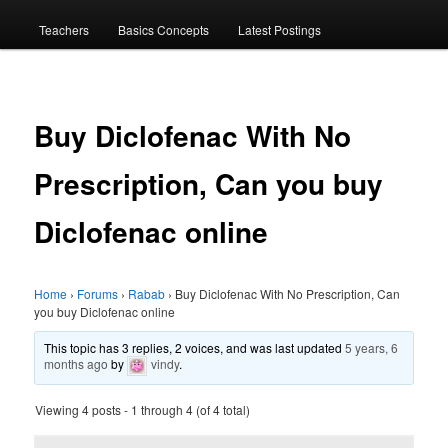
menu
Teachers
Basics Concepts
Latest Postings
Buy Diclofenac With No
Prescription, Can you buy
Diclofenac online
Home
›
Forums
›
Rabab
›
Buy Diclofenac With No Prescription, Can
you buy Diclofenac online
This topic has 3 replies, 2 voices, and was last updated
5 years, 6
months ago
by
vindy
.
Viewing 4 posts - 1 through 4 (of 4 total)