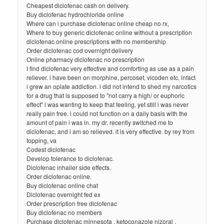
Cheapest diclofenac cash on delivery.
Buy diclofenac hydrochloride online
Where can i purchase diclofenac online cheap no rx,
Where to buy generic diclofenac online without a prescription
diclofenac online prescriptions with no membership
Order diclofenac cod overnight delivery
Online pharmacy diclofenac no prescription
I find diclofenac very effective and comforting as use as a pain
reliever. i have been on morphine, percoset, vicoden etc, infact
i grew an opiate addiction. i did not intend to shed my narcotics
for a drug that is supposed to "not carry a high/ or euphoric
effect" i was wanting to keep that feeling, yet still i was never
really pain free. i could not function on a daily basis with the
amount of pain i was in. my dr. recently switched me to
diclofenac, and i am so relieved. it is very effective. by rey from
topping, va
Codest diclofenac
Develop tolerance to diclofenac.
Diclofenac inhailer side effects.
Order diclofenac online.
Buy diclofenac online chat
Diclofenac overnight fed ex
Order prescription free diclofenac
Buy diclofenac no members
Purchase diclofenac minnesota , ketoconazole nizoral ,