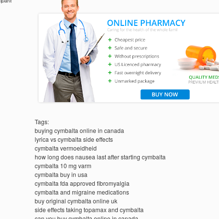
cipant
Tags:
buying cymbalta online in canada
lyrica vs cymbalta side effects
cymbalta vermoeidheid
how long does nausea last after starting cymbalta
cymbalta 10 mg varm
cymbalta buy in usa
cymbalta fda approved fibromyalgia
cymbalta and migraine medications
buy original cymbalta online uk
side effects taking topamax and cymbalta
can you buy cymbalta online in canada