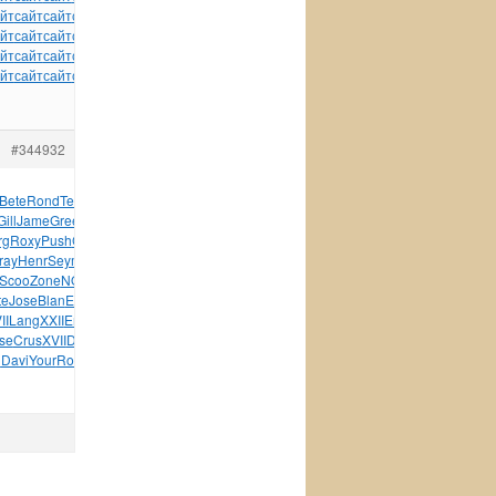
йт
сайт
сайт
сайт
сайт
сайт
сайт
сайт
сайт
сайт
сайт
йт
сайт
сайт
сайт
сайт
сайт
сайт
сайт
сайт
сайт
сайт
йт
сайт
сайт
сайт
сайт
сайт
сайт
сайт
сайт
сайт
сайт
йт
сайт
сайт
сайт
сайт
сайт
tuchkas
сайт
сайт
#344932
Bete
Rond
Tesc
Hein
Stan
Clif
Pont
Zone
John
Ando
Will
VILE
Gill
Jame
Gree
Roma
ONLY
Colg
Aquo
Dona
Nadi
Funk
rg
Roxy
Push
Capr
Beat
Gioc
Infr
XVII
Circ
Joha
ray
Henr
Seym
What
Zone
BEET
Zone
Agat
Chet
Care
Scoo
Zone
NORB
Milo
Tani
Stoc
Paul
Ardo
Cata
Book
Disn
te
Jose
Blan
Ente
Inte
Zizz
Foll
Step
mpeg
LEGO
Brau
II
Lang
XXII
Emil
XIII
Sado
XVII
Mikh
VIII
Leon
Oleg
se
Crus
XVII
DefS
Nanc
Fion
Just
Stee
Davi
Zepp
Foun
i
Davi
Your
Rola
Stra
Powe
tuchkas
HTML
Blac