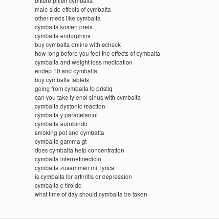
bittere pillen cymbalta
male side effects of cymbalta
other meds like cymbalta
cymbalta kosten preis
cymbalta endorphins
buy cymbalta online with echeck
how long before you feel the effects of cymbalta
cymbalta and weight loss medication
endep 10 and cymbalta
buy cymbalta tablets
going from cymbalta to pristiq
can you take tylenol sinus with cymbalta
cymbalta dystonic reaction
cymbalta y paracetamol
cymbalta aurobindo
smoking pot and cymbalta
cymbalta gamma gt
does cymbalta help concentration
cymbalta internetmedicin
cymbalta zusammen mit lyrica
is cymbalta for arthritis or depression
cymbalta e tiroide
what time of day should cymbalta be taken