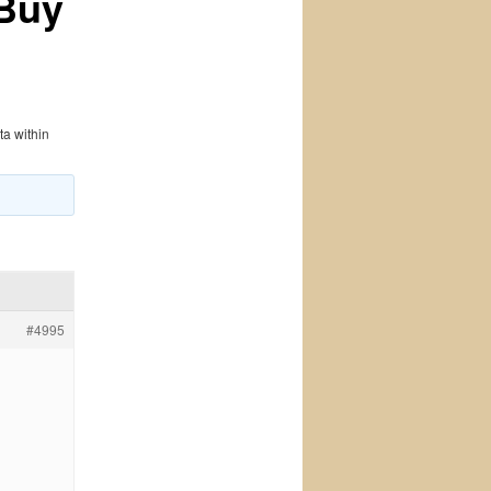
 Buy
ta within
#4995