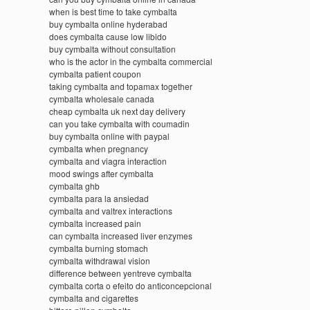
when is best time to take cymbalta
buy cymbalta online hyderabad
does cymbalta cause low libido
buy cymbalta without consultation
who is the actor in the cymbalta commercial
cymbalta patient coupon
taking cymbalta and topamax together
cymbalta wholesale canada
cheap cymbalta uk next day delivery
can you take cymbalta with coumadin
buy cymbalta online with paypal
cymbalta when pregnancy
cymbalta and viagra interaction
mood swings after cymbalta
cymbalta ghb
cymbalta para la ansiedad
cymbalta and valtrex interactions
cymbalta increased pain
can cymbalta increased liver enzymes
cymbalta burning stomach
cymbalta withdrawal vision
difference between yentreve cymbalta
cymbalta corta o efeito do anticoncepcional
cymbalta and cigarettes