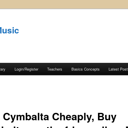
Music
rary
Login/Register
Teachers
Basics Concepts
Latest Post
 Cymbalta Cheaply, Buy