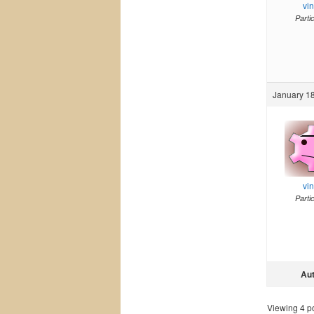
vi
Parti
January 18
vi
Parti
Au
Viewing 4 pos