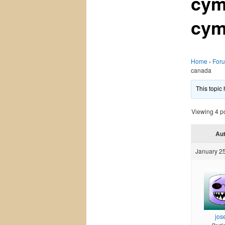
cym
cym
Home
›
For
canada
This topic
Viewing 4 pos
Au
January 25
jos