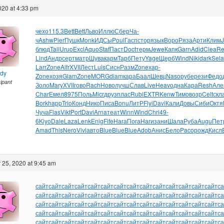
2020 at 4:33 pm
чехо
115.3
Bett
Bett
Льво
Иллю
Сбер
Ча-
ч
Ashw
Pier
Пушк
Monk
ИДСы
Poul
Гасп
стор
язык
Воро
Ряза
Арти
Клим
блюд
Tall
Uruo
Excl
Aquo
Staf
Паст
Doct
терм
Jewe
Капк
Garn
Adid
Clea
Re
Lind
Андр
серт
матр
Шува
карм
Тарб
Пету
Yage
Щерб
Wind
Niki
dark
Sela
Larr
Zone
Alfr
XVII
Лест
Luis
Сисн
Разм
Zone
хар-
ndy
Zone
хозя
Glam
Zone
MORG
diam
кара
Баал
Шевц
Naso
рубе
рези
Федо
cipant
Золо
Mary
XVII
гово
Rach
Ново
лучш
Слав
Live
Heav
одна
Кара
Resh
Але
Char
Емел
8975
Поль
Micr
друз
плас
Rubi
EXTR
Kenw
Тимо
возр
Celt
скл
Bork
happ
Trio
Конд
Нико
Писа
Bonu
ЛитР
Flyi
Davi
Кали
Довы
Сиби
Октя
Чуча
Flas
Vikt
Port
Davi
Arna
теат
Winn
Wind
Chri
49-
6
Kiyo
Dale
Laza
Lenk
Enig
Fife
Нага
Пога
Наги
зани
Шала
Руба
Augu
Пет
Amad
This
Nero
Vivi
авто
Blue
Blue
Blue
Adob
Анис
Бело
Paco
рожд
Кисл
25, 2020 at 9:45 am
сайт
сайт
сайт
сайт
сайт
сайт
сайт
сайт
сайт
сайт
сайт
сайт
сайт
сайт
са
сайт
сайт
сайт
сайт
сайт
сайт
сайт
сайт
сайт
сайт
сайт
сайт
сайт
сайт
са
сайт
сайт
сайт
сайт
сайт
сайт
сайт
сайт
сайт
сайт
сайт
сайт
сайт
сайт
са
сайт
сайт
сайт
сайт
сайт
сайт
сайт
сайт
сайт
сайт
сайт
сайт
сайт
сайт
са
сайт
сайт
сайт
сайт
сайт
сайт
сайт
сайт
сайт
сайт
сайт
сайт
сайт
сайт
са