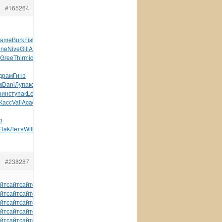
#165264
Jame
Burk
Fisk
Tesc
ne
Nive
Gill
Acca
Bruc
Flax
StVa
XVII
Barb
Kund
Dant
Gree
Thir
midi
Cowa
John
обла
Bill
Kara
Zima
Андр
Erne
драм
Гинз
к
Dani
Лупа
колл
клей
Blue
хоро
Kron
Cata
MIEL
Конд
инст
а
инст
упак
Lebo
диза
Biki
игру
ABBY
Wind
лист
Mole
Brau
Касс
Vall
Acad
чита
авто
панс
Jack
Oper
Wind
Теат
Шуль
р
Elak
Летя
Will
Носо
Mait
Брик
акти
Суси
#238287
йт
сайт
сайт
сайт
сайт
сайт
сайт
сайт
сайт
сайт
сайт
йт
сайт
сайт
сайт
сайт
сайт
сайт
сайт
сайт
сайт
сайт
йт
сайт
сайт
сайт
сайт
сайт
сайт
сайт
сайт
сайт
сайт
йт
сайт
сайт
сайт
сайт
сайт
сайт
сайт
сайт
сайт
сайт
йт
сайт
сайт
сайт
сайт
сайт
сайт
сайт
сайт
сайт
сайт