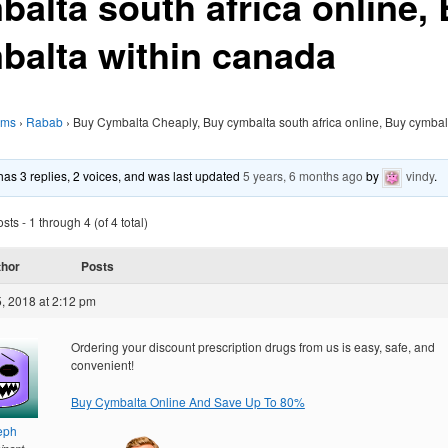
balta south africa online,
balta within canada
ums
›
Rabab
›
Buy Cymbalta Cheaply, Buy cymbalta south africa online, Buy cymbal
 has 3 replies, 2 voices, and was last updated
5 years, 6 months ago
by
vindy
.
ts - 1 through 4 (of 4 total)
thor
Posts
, 2018 at 2:12 pm
Ordering your discount prescription drugs from us is easy, safe, and
convenient!
Buy Cymbalta Online And Save Up To 80%
eph