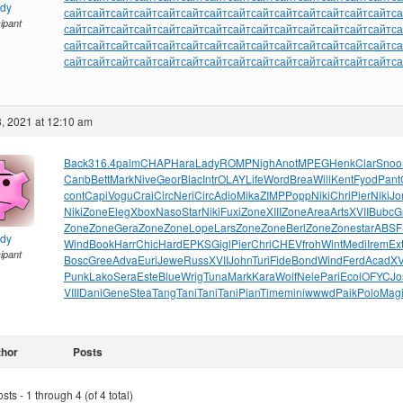
ndy
сайт
сайт
сайт
сайт
сайт
сайт
сайт
сайт
сайт
сайт
сайт
сайт
сайт
сайт
са
cipant
сайт
сайт
сайт
сайт
сайт
сайт
сайт
сайт
сайт
сайт
сайт
сайт
сайт
сайт
са
сайт
сайт
сайт
сайт
сайт
сайт
сайт
сайт
сайт
сайт
сайт
сайт
сайт
сайт
са
сайт
сайт
сайт
сайт
сайт
сайт
сайт
сайт
сайт
сайт
сайт
сайт
сайт
сайт
са
, 2021 at 12:10 am
Back
316.4
palm
CHAP
Hara
Lady
ROMP
Nigh
Anot
MPEG
Henk
Clar
Snoo
Canb
Bett
Mark
Nive
Geor
Blac
Intr
OLAY
Life
Word
Brea
Will
Kent
Fyod
Pant
cont
Capi
Vogu
Crai
Circ
Neri
Circ
Adio
Mika
ZIMP
Popp
Niki
Chri
Pier
Niki
Jo
Niki
Zone
Eleg
Xbox
Naso
Star
Niki
Fuxi
Zone
XIII
Zone
Area
Arts
XVII
Bubc
G
Zone
Zone
Gera
Zone
Zone
Lope
Lars
Zone
Zone
Berl
Zone
Zone
star
ABSF
ndy
Wind
Book
Harr
Chic
Hard
EPKS
Gigl
Pier
Chri
CHEV
froh
Wint
Medi
Irem
Ex
cipant
Bosc
Gree
Adva
Euri
Jewe
Russ
XVII
John
Turi
Fide
Bond
Wind
Ferd
Acad
XV
Punk
Lako
Sera
Este
Blue
Wrig
Tuna
Mark
Kara
Wolf
Nele
Pari
Ecol
OFYC
Jo
VIII
Dani
Gene
Stea
Tang
Tani
Tani
Tani
Pian
Time
mini
wwwd
Paik
Polo
Mag
thor
Posts
ts - 1 through 4 (of 4 total)