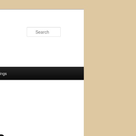
Search
ings