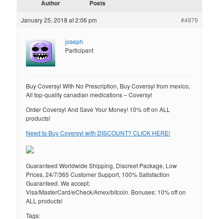
Author
Posts
January 25, 2018 at 2:06 pm
#4979
joseph
Participant
Buy Coversyl With No Prescription, Buy Coversyl from mexico,
All top-quality canadian medications – Coversyl
Order Coversyl And Save Your Money! 10% off on ALL
products!
Need to Buy Coversyl with DISCOUNT? CLICK HERE!
Guaranteed Worldwide Shipping, Discreet Package, Low
Prices, 24/7/365 Customer Support, 100% Satisfaction
Guaranteed. We accept:
Visa/MasterCard/eCheck/Amex/bitcoin. Bonuses: 10% off on
ALL products!
Tags: