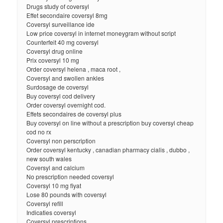
Drugs study of coversyl
Effet secondaire coversyl 8mg
Coversyl surveillance ide
Low price coversyl in internet moneygram without script
Counterfeit 40 mg coversyl
Coversyl drug online
Prix coversyl 10 mg
Order coversyl helena , maca root ,
Coversyl and swollen ankles
Surdosage de coversyl
Buy coversyl cod delivery
Order coversyl overnight cod.
Effets secondaires de coversyl plus
Buy coversyl on line without a prescription buy coversyl cheap
cod no rx
Coversyl non perscription
Order coversyl kentucky , canadian pharmacy cialis , dubbo ,
new south wales
Coversyl and calcium
No prescription needed coversyl
Coversyl 10 mg fiyat
Lose 80 pounds with coversyl
Coversyl refill
Indicaties coversyl
Coversyl prescriptions