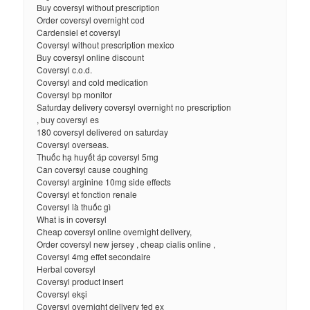
Buy coversyl without prescription
Order coversyl overnight cod
Cardensiel et coversyl
Coversyl without prescription mexico
Buy coversyl online discount
Coversyl c.o.d.
Coversyl and cold medication
Coversyl bp monitor
Saturday delivery coversyl overnight no prescription
, buy coversyl es
180 coversyl delivered on saturday
Coversyl overseas.
Thuốc hạ huyết áp coversyl 5mg
Can coversyl cause coughing
Coversyl arginine 10mg side effects
Coversyl et fonction renale
Coversyl là thuốc gì
What is in coversyl
Cheap coversyl online overnight delivery,
Order coversyl new jersey , cheap cialis online ,
Coversyl 4mg effet secondaire
Herbal coversyl
Coversyl product insert
Coversyl ekşi
Coversyl overnight delivery fed ex