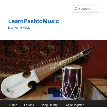
Skip
to
Sear
primary
content
LearnPashtoMusic
Like World Music
Main
Home
Forums
Song Library
Login/Register