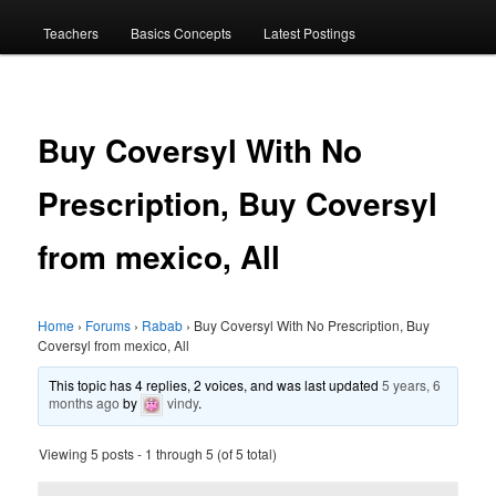
menu
Teachers
Basics Concepts
Latest Postings
Buy Coversyl With No
Prescription, Buy Coversyl
from mexico, All
Home
›
Forums
›
Rabab
›
Buy Coversyl With No Prescription, Buy
Coversyl from mexico, All
This topic has 4 replies, 2 voices, and was last updated
5 years, 6
months ago
by
vindy
.
Viewing 5 posts - 1 through 5 (of 5 total)